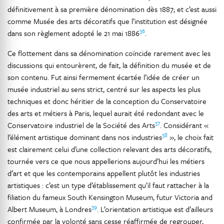
définitivement à sa première dénomination dès 1887; et c’est aussi
comme Musée des arts décoratifs que l’institution est désignée
36
dans son règlement adopté le 21 mai 1886
.
Ce flottement dans sa dénomination coïncide rarement avec les
discussions qui entourèrent, de fait, la définition du musée et de
son contenu. Fut ainsi fermement écartée l’idée de créer un
musée industriel au sens strict, centré sur les aspects les plus
techniques et donc héritier de la conception du Conservatoire
des arts et métiers à Paris, lequel aurait été redondant avec le
37
Conservatoire industriel de la Société des Arts
. Considérant «
38
l’élément artistique dominant dans nos industries
», le choix fait
est clairement celui d’une collection relevant des arts décoratifs,
tournée vers ce que nous appellerions aujourd’hui les métiers
d’art et que les contemporains appellent plutôt les industries
artistiques : c’est un type d’établissement qu’il faut rattacher à la
filiation du fameux South Kensington Museum, futur Victoria and
39
Albert Museum, à Londres
. L’orientation artistique est d’ailleurs
confirmée par la volonté sans cesse réaffirmée de regrouper,