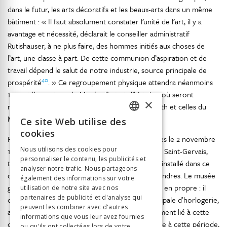
dans le futur, les arts décoratifs et les beaux-arts dans un même
bâtiment : « Il faut absolument constater l’unité de l’art, il y a
avantage et nécessité, déclarait le conseiller administratif
Rutishauser, à ne plus faire, des hommes initiés aux choses de
l’art, une classe à part. De cette communion d’aspiration et de
travail dépend le salut de notre industrie, source principale de
40
prospérité
. » Ce regroupement physique attendra néanmoins
1910 et l’ouverture du Musée d’art et d’histoire, où seront
×
notamment réunies les collections du Musée Rath et celles du
41
Musée des arts décoratifs
.
Ce site Web utilise des
FRENCH
cookies
Pour l’heure, le nouveau musée ouvre ses portes le 2 novembre
GERMAN
Nous utilisons des cookies pour
1885 dans le quartier populaire et industrieux de Saint-Gervais,
personnaliser le contenu, les publicités et
ITALIAN
tout comme le South Kensington Museum s’est installé dans ce
analyser notre trafic. Nous partageons
qui était à l’époque une banlieue ouvrière de Londres. Le musée
également des informations sur votre
genevois ne dispose toutefois pas d’un bâtiment en propre : il
utilisation de notre site avec nos
partenaires de publicité et d'analyse qui
occupe quatre salles dans celui de l’École municipale d’horlogerie,
peuvent les combiner avec d'autres
42
achevé sept ans plus tôt
. Sans être spécifiquement lié à cette
informations que vous leur avez fournies
dernière, il est, pratiquement comme tout musée à cette période,
ou qu'ils ont collectées lors de votre