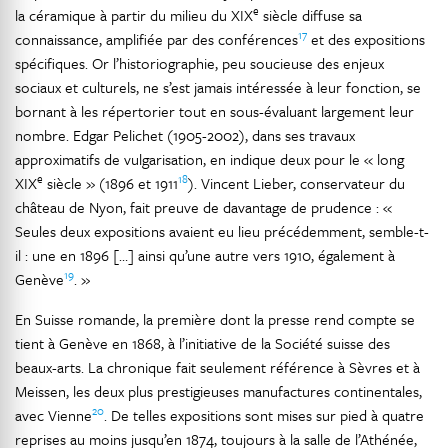
e
la céramique à partir du milieu du XIX
siècle diffuse sa
17
connaissance, amplifiée par des conférences
et des expositions
spécifiques. Or l’historiographie, peu soucieuse des enjeux
sociaux et culturels, ne s’est jamais intéressée à leur fonction, se
bornant à les répertorier tout en sous-évaluant largement leur
nombre. Edgar Pelichet (1905-2002), dans ses travaux
approximatifs de vulgarisation, en indique deux pour le « long
e
18
XIX
siècle » (1896 et 1911
). Vincent Lieber, conservateur du
château de Nyon, fait preuve de davantage de prudence : «
Seules deux expositions avaient eu lieu précédemment, semble-t-
il : une en 1896 […] ainsi qu’une autre vers 1910, également à
19
Genève
. »
En Suisse romande, la première dont la presse rend compte se
tient à Genève en 1868, à l’initiative de la Société suisse des
beaux-arts. La chronique fait seulement référence à Sèvres et à
Meissen, les deux plus prestigieuses manufactures continentales,
20
avec Vienne
. De telles expositions sont mises sur pied à quatre
reprises au moins jusqu’en 1874, toujours à la salle de l’Athénée,