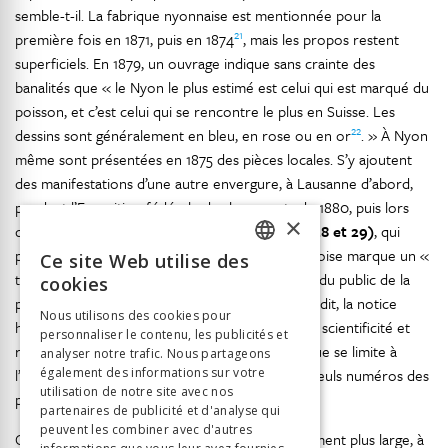
semble-t-il. La fabrique nyonnaise est mentionnée pour la
21
première fois en 1871, puis en 1874
, mais les propos restent
superficiels. En 1879, un ouvrage indique sans crainte des
banalités que « le Nyon le plus estimé est celui qui est marqué du
poisson, et c’est celui qui se rencontre le plus en Suisse. Les
22
dessins sont généralement en bleu, en rose ou en or
. » À Nyon
même sont présentées en 1875 des pièces locales. S’y ajoutent
des manifestations d’une autre envergure, à Lausanne d’abord,
pendant l’Exposition fédérale des beaux-arts de 1880, puis lors
×
des Expositions nationales de 1883 et 1896
(pl. 28 et 29)
, qui
présentent 104 et 106 numéros. L’affiche zurichoise marque un «
Ce site Web utilise des
FRENCH
tournant majeur dans la reconnaissance auprès du public de la
cookies
23
porcelaine et de l’art céramique suisse
. » Cela dit, la notice
GERMAN
Nous utilisons des cookies pour
historique de la manufacture de Nyon conjugue scientificité et
personnaliser le contenu, les publicités et
ITALIAN
24
reprise d’informations erronées
, et le catalogue se limite à
analyser notre trafic. Nous partageons
l’indication « porcelaine de Nyon » à côté des seuls numéros des
également des informations sur votre
utilisation de notre site avec nos
pièces, non décrites.
partenaires de publicité et d'analyse qui
peuvent les combiner avec d'autres
Cette vague d’expositions participe d’un mouvement plus large, à