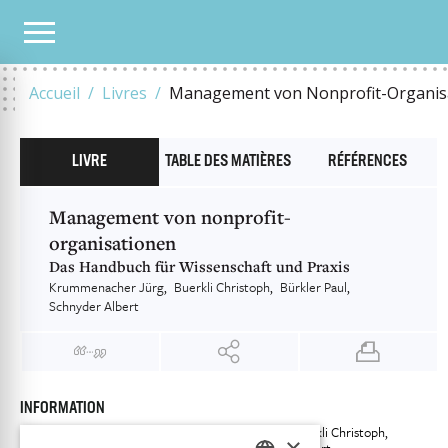
NOTRE CATALOGUE
MANAGEMENT VON NONPROFIT-ORGANISATIONEN
Accueil
Livres
Management von Nonprofit-Organis
LIVRE
TABLE DES MATIÈRES
RÉFÉRENCES
Management von nonprofit-
organisationen
Das Handbuch für Wissenschaft und Praxis
Krummenacher Jürg
Buerkli Christoph
Bürkler Paul
Schnyder Albert
INFORMATION
Krummenacher Jürg
Buerkli Christoph
Auteur
×