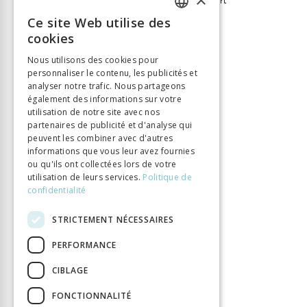
Bürkler Paul
Schnyder Albert
Éditeur
Seismo Verlag
Ce site Web utilise des
FRENCH
ISBN
9783037771945
cookies
GERMAN
Langue
Deutsch
Nous utilisons des cookies pour
Nombre de pages
419
personnaliser le contenu, les publicités et
ITALIAN
analyser notre trafic. Nous partageons
Parution
20 déc. 2018
également des informations sur votre
utilisation de notre site avec nos
partenaires de publicité et d'analyse qui
peuvent les combiner avec d'autres
informations que vous leur avez fournies
ou qu'ils ont collectées lors de votre
utilisation de leurs services.
Politique de
confidentialité
STRICTEMENT NÉCESSAIRES
PERFORMANCE
CIBLAGE
FONCTIONNALITÉ