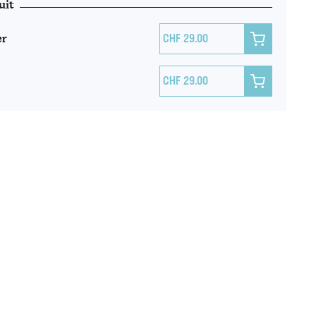
uit
er

29.00

29.00