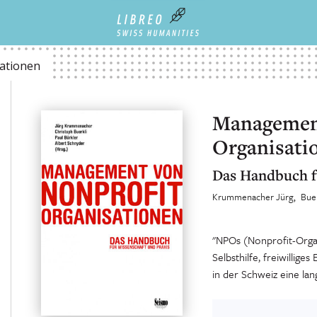
ationen
Management
Organisati
Das Handbuch fu
Krummenacher Jürg
Buer
"NPOs (Nonprofit-Organ
Selbsthilfe, freiwillig
in der Schweiz eine lang