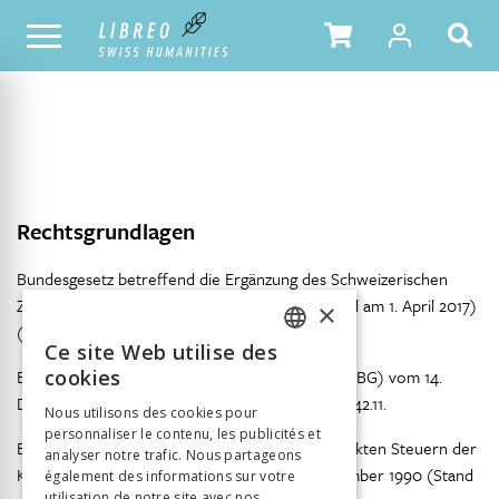
NOTRE CATALOGUE
TABLE DES MATIÈRES
Rechtsgrundlagen
Bundesgesetz betreffend die Ergänzung des Schweizerischen
Zivilgesetzbuches (OR) vom 30. März 1911 (Stand am 1. April 2017)
×
(Fünfter Teil: Obligationenrecht), SR 220.
Ce site Web utilise des
FRENCH
Bundesgesetz über die direkte Bundessteuer (DBG) vom 14.
cookies
GERMAN
Dezember 1990 (Stand am 1. Januar 2018), SR 642.11.
Nous utilisons des cookies pour
personnaliser le contenu, les publicités et
ITALIAN
Bundesgesetz über die Harmonisierung der direkten Steuern der
analyser notre trafic. Nous partageons
Kantone und Gemeinden (StHG) vom 14. Dezember 1990 (Stand
également des informations sur votre
utilisation de notre site avec nos