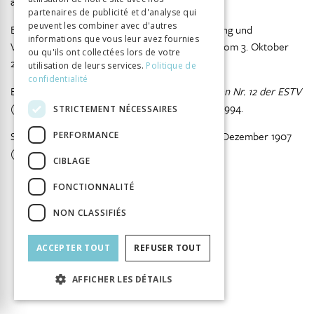
am 1. Januar 2018), SR 642.14.
partenaires de publicité et d'analyse qui
peuvent les combiner avec d'autres
Bundesgesetz über Fusion, Spaltung, Umwandlung und
informations que vous leur avez fournies
Vermögensübertragung (Fusionsgesetz, FusG) vom 3. Oktober
ou qu'ils ont collectées lors de votre
2003 (Stand am 1. Januar 2014), SR 221.301.
utilisation de leurs services.
Politique de
confidentialité
Eidgenössische Steuerverwaltung.
Kreisschreiben Nr. 12 der ESTV
(Eidgenössische Steuerverwaltung) vom 8. Juli 1994.
STRICTEMENT NÉCESSAIRES
Schweizerisches Zivilgesetzbuch (ZGB) vom 10. Dezember 1907
PERFORMANCE
(Stand am 1. Januar 2018), SR 210.
CIBLAGE
FONCTIONNALITÉ
NON CLASSIFIÉS
INFORMATION
Krummenacher Jürg
Buerkli Christoph
Auteur
ACCEPTER TOUT
REFUSER TOUT
Bürkler Paul
Schnyder Albert
Éditeur
Seismo Verlag
AFFICHER LES DÉTAILS
ISBN
9783037771945
Langue
Deutsch