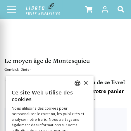
NOTRE CATALOGUE
TABLE DES MATIÈRES
Le moyen âge de Montesquieu
Gembicki Dieter
×
Vous souhaitez accéder au contenu de ce livre?
Ajoutez le produit "Livre html" à votre panier
Ce site Web utilise des
FRENCH
et finalisez votre achat.
cookies
GERMAN
Nous utilisons des cookies pour
personnaliser le contenu, les publicités et
ITALIAN
Déjà client ?
Vous avez déjà un compte?
analyser notre trafic. Nous partageons
également des informations sur votre
utilisation de notre site avec nos