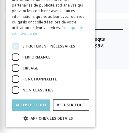
Connexion
partenaires de publicité et d'analyse qui
peuvent les combiner avec d'autres
informations que vous leur avez fournies
ou qu'ils ont collectées lors de votre
J'achète ce produit
utilisation de leurs services.
Politique de
confidentialité
Le Temps de Montesquieu. Actes du colloque
international de Genève (28-31 octobre 1998)
STRICTEMENT NÉCESSAIRES

PERFORMANCE
69.80
CIBLAGE
FONCTIONNALITÉ
INFORMATION
NON CLASSIFIÉS
Porret Michel
Volpilhac-Auger Catherine
Auteur
Éditeur
Librairie Droz
ACCEPTER TOUT
REFUSER TOUT
ISBN
9782600006262
Langue
Français
AFFICHER LES DÉTAILS
Collection
Bibliothèque des Lumières
Nombre de pages
422