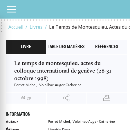
NOTRE CATALOGUE
LE TEMPS DE MONTESQUIEU. ACTES DU COLLOQUE INTERNATI
Accueil
Livres
Le Temps de Montesquieu. Actes du c
LIVRE
TABLE DES MATIÈRES
RÉFÉRENCES
Le temps de montesquieu. actes du
colloque international de genève (28-31
octobre 1998)
Porret Michel
Volpilhac-Auger Catherine
INFORMATION
Porret Michel
Volpilhac-Auger Catherine
Auteur
Éditeur
Librairie Droz