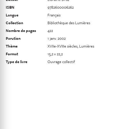
ISBN
9782600006262
Langue
Français
Collection
Bibliothèque des Lumières
Nombre de pages
422
Parution
1 janv. 2002
Thème
XVIIe-XVIIIe siècles, Lumières
Format
15,2 x 22,2
Type de livre
Ouvrage collectif