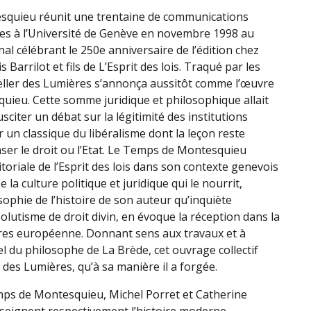
quieu réunit une trentaine de communications
es à l’Université de Genève en novembre 1998 au
al célébrant le 250e anniversaire de l’édition chez
 Barrilot et fils de L’Esprit des lois. Traqué par les
eller des Lumières s’annonça aussitôt comme l’œuvre
ieu. Cette somme juridique et philosophique allait
usciter un débat sur la légitimité des institutions
r un classique du libéralisme dont la leçon reste
nser le droit ou l’Etat. Le Temps de Montesquieu
ditoriale de l’Esprit des lois dans son contexte genevois
 la culture politique et juridique qui le nourrit,
ophie de l’histoire de son auteur qu’inquiète
solutisme de droit divin, en évoque la réception dans la
tres européenne. Donnant sens aux travaux et à
uel du philosophe de La Brède, cet ouvrage collectif
 des Lumières, qu’à sa manière il a forgée.
mps de Montesquieu, Michel Porret et Catherine