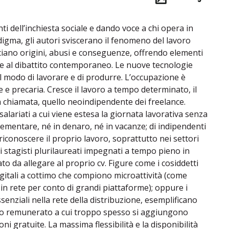
i dell’inchiesta sociale e dando voce a chi opera in
gma, gli autori sviscerano il fenomeno del lavoro
cciano origini, abusi e conseguenze, offrendo elementi
ione al dibattito contemporaneo. Le nuove tecnologie
 modo di lavorare e di produrre. L’occupazione è
e e precaria. Cresce il lavoro a tempo determinato, il
 a chiamata, quello neoindipendente dei freelance.
salariati a cui viene estesa la giornata lavorativa senza
entare, né in denaro, né in vacanze; di indipendenti
 riconoscere il proprio lavoro, soprattutto nei settori
 di stagisti plurilaureati impegnati a tempo pieno in
to da allegare al proprio cv. Figure come i cosiddetti
igitali a cottimo che compiono microattività (come
in rete per conto di grandi piattaforme); oppure i
senziali nella rete della distribuzione, esemplificano
co remunerato a cui troppo spesso si aggiungono
oni gratuite. La massima flessibilità e la disponibilità