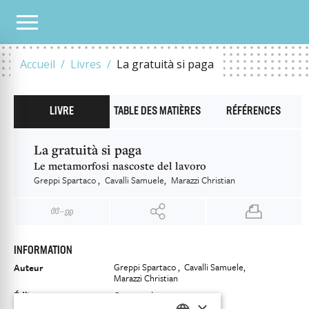
NOTRE CATALOGUE
LA GRATUITÀ SI PAGA
Accueil
Livres
La gratuità si paga
LIVRE
TABLE DES MATIÈRES
RÉFÉRENCES
La gratuità si paga
Le metamorfosi nascoste del lavoro
Greppi Spartaco
Cavalli Samuele
Marazzi Christian
INFORMATION
Greppi Spartaco
Cavalli Samuele
Auteur
Marazzi Christian
Éditeur
Casagrande
×