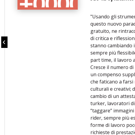
"Usando gli strument
questo nuovo paradi
gratuito, ne rintra
di critica e rifless
stanno cambiando il
sempre più flessibil
part time, il lavoro
Cresce il numero di 
un compenso supplem
che faticano a farsi
culturali e creativi;
cambio di un attesta
turker, lavoratori d
“taggare” immagini 
rider, sempre più es
forme di lavoro po
richieste di prestazi