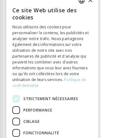
ISBN
9788877139245
Ce site Web utilise des
Langue
Italien
FRENCH
cookies
Nombre de pages
176
GERMAN
Parution
27 juin 2022
Nous utilisons des cookies pour
personnaliser le contenu, les publicités et
ITALIAN
Type de livre
Ouvrage collectif
analyser notre trafic. Nous partageons
également des informations sur votre
utilisation de notre site avec nos
partenaires de publicité et d'analyse qui
peuvent les combiner avec d'autres
informations que vous leur avez fournies
ou qu'ils ont collectées lors de votre
utilisation de leurs services.
Politique de
confidentialité
STRICTEMENT NÉCESSAIRES
PERFORMANCE
CIBLAGE
FONCTIONNALITÉ