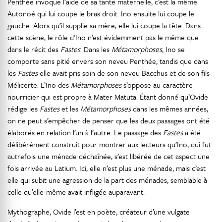
Penthée invoque l’aide de sa tante maternelle, c’est la même
Autonoé qui lui coupe le bras droit. Ino ensuite lui coupe le
gauche. Alors qu’il supplie sa mère, elle lui coupe la tête. Dans
cette scène, le rôle d’Ino n’est évidemment pas le même que
dans le récit des
Fastes
. Dans les
Métamorphoses
, Ino se
comporte sans pitié envers son neveu Penthée, tandis que dans
les
Fastes
elle avait pris soin de son neveu Bacchus et de son fils
Mélicerte. L’Ino des
Métamorphoses
s’oppose au caractère
nourricier qui est propre à Mater Matuta. Étant donné qu’Ovide
rédige les
Fastes
et les
Métamorphoses
dans les mêmes années,
on ne peut s’empêcher de penser que les deux passages ont été
élaborés en relation l’un à l’autre. Le passage des
Fastes
a été
délibérément construit pour montrer aux lecteurs qu’Ino, qui fut
autrefois une ménade déchaînée, s’est libérée de cet aspect une
fois arrivée au Latium. Ici, elle n’est plus une ménade, mais c’est
elle qui subit une agression de la part des ménades, semblable à
celle qu’elle-même avait infligée auparavant.
Mythographe, Ovide l’est en poète, créateur d’une vulgate