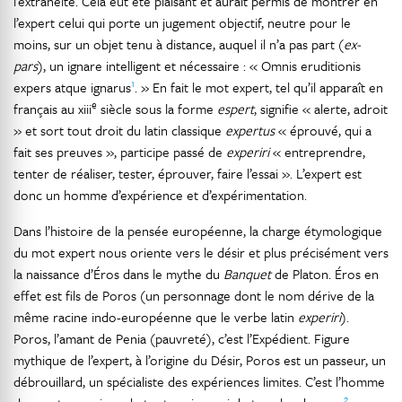
l’extranéité. Cela eut été plaisant et aurait permis de montrer en
l’expert celui qui porte un jugement objectif, neutre pour le
moins, sur un objet tenu à distance, auquel il n’a pas part (
ex-
pars
), un ignare intelligent et nécessaire : « Omnis eruditionis
1
expers atque ignarus
. » En fait le mot expert, tel qu’il apparaît en
e
français au xiii
siècle sous la forme
espert
, signifie « alerte, adroit
» et sort tout droit du latin classique
expertus
« éprouvé, qui a
fait ses preuves », participe passé de
experiri
« entreprendre,
tenter de réaliser, tester, éprouver, faire l’essai ». L’expert est
donc un homme d’expérience et d’expérimentation.
Dans l’histoire de la pensée européenne, la charge étymologique
du mot expert nous oriente vers le désir et plus précisément vers
la naissance d’Éros dans le mythe du
Banquet
de Platon. Éros en
effet est fils de Poros (un personnage dont le nom dérive de la
même racine indo-européenne que le verbe latin
experiri
).
Poros, l’amant de Penia (pauvreté), c’est l’Expédient. Figure
mythique de l’expert, à l’origine du Désir, Poros est un passeur, un
débrouillard, un spécialiste des expériences limites. C’est l’homme
2