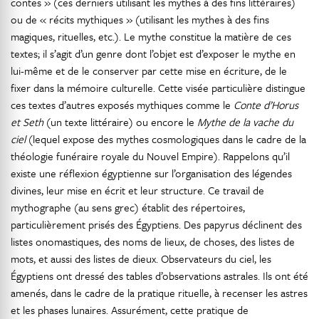
contes » (ces derniers utilisant les mythes à des fins littéraires)
ou de « récits mythiques » (utilisant les mythes à des fins
magiques, rituelles, etc.). Le mythe constitue la matière de ces
textes; il s’agit d’un genre dont l’objet est d’exposer le mythe en
lui-même et de le conserver par cette mise en écriture, de le
fixer dans la mémoire culturelle. Cette visée particulière distingue
ces textes d’autres exposés mythiques comme le
Conte d’Horus
et Seth
(un texte littéraire) ou encore le
Mythe de la vache du
ciel
(lequel expose des mythes cosmologiques dans le cadre de la
théologie funéraire royale du Nouvel Empire). Rappelons qu’il
existe une réflexion égyptienne sur l’organisation des légendes
divines, leur mise en écrit et leur structure. Ce travail de
mythographe (au sens grec) établit des répertoires,
particulièrement prisés des Égyptiens. Des papyrus déclinent des
listes onomastiques, des noms de lieux, de choses, des listes de
mots, et aussi des listes de dieux. Observateurs du ciel, les
Égyptiens ont dressé des tables d’observations astrales. Ils ont été
amenés, dans le cadre de la pratique rituelle, à recenser les astres
et les phases lunaires. Assurément, cette pratique de