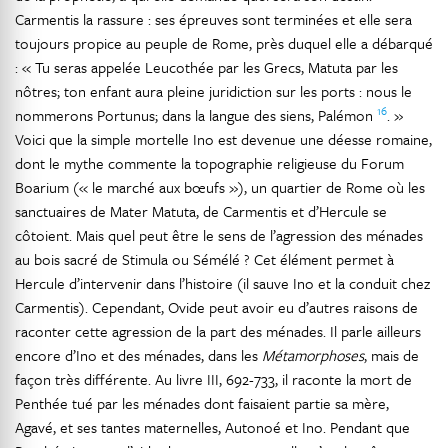
Carmentis la rassure : ses épreuves sont terminées et elle sera
toujours propice au peuple de Rome, près duquel elle a débarqué
: « Tu seras appelée Leucothée par les Grecs, Matuta par les
nôtres; ton enfant aura pleine juridiction sur les ports : nous le
16
nommerons Portunus; dans la langue des siens, Palémon
. »
Voici que la simple mortelle Ino est devenue une déesse romaine,
dont le mythe commente la topographie religieuse du Forum
Boarium (« le marché aux bœufs »), un quartier de Rome où les
sanctuaires de Mater Matuta, de Carmentis et d’Hercule se
côtoient. Mais quel peut être le sens de l’agression des ménades
au bois sacré de Stimula ou Sémélé ? Cet élément permet à
Hercule d’intervenir dans l’histoire (il sauve Ino et la conduit chez
Carmentis). Cependant, Ovide peut avoir eu d’autres raisons de
raconter cette agression de la part des ménades. Il parle ailleurs
encore d’Ino et des ménades, dans les
Métamorphoses
, mais de
façon très différente. Au livre III, 692-733, il raconte la mort de
Penthée tué par les ménades dont faisaient partie sa mère,
Agavé, et ses tantes maternelles, Autonoé et Ino. Pendant que