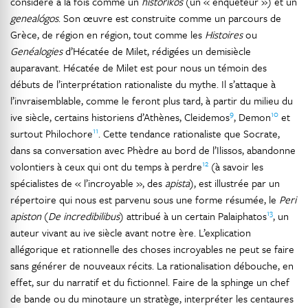
considéré à la fois comme un
historikós
(un « enquêteur ») et un
genealógos
. Son œuvre est construite comme un parcours de
Grèce, de région en région, tout comme les
Histoires
ou
Genéalogies
d’Hécatée de Milet, rédigées un demisiècle
auparavant. Hécatée de Milet est pour nous un témoin des
débuts de l’interprétation rationaliste du mythe. Il s’attaque à
l’invraisemblable, comme le feront plus tard, à partir du milieu du
9
10
ive siècle, certains historiens d’Athènes, Cleidemos
, Demon
et
11
surtout Philochore
. Cette tendance rationaliste que Socrate,
dans sa conversation avec Phèdre au bord de l’Ilissos, abandonne
12
volontiers à ceux qui ont du temps à perdre
(à savoir les
spécialistes de « l’incroyable », des
apista
), est illustrée par un
répertoire qui nous est parvenu sous une forme résumée, le
Peri
13
apiston
(
De incredibilibus
) attribué à un certain Palaiphatos
, un
auteur vivant au ive siècle avant notre ère. L’explication
allégorique et rationnelle des choses incroyables ne peut se faire
sans générer de nouveaux récits. La rationalisation débouche, en
effet, sur du narratif et du fictionnel. Faire de la sphinge un chef
de bande ou du minotaure un stratège, interpréter les centaures