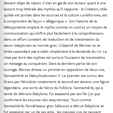
devient objet de raison. Il met en garde son lecteur quant à une
lecture trop littérale des mythes qu’il rapporte : la Création, telle
qu’elle est portée dans les sources et la culture cunéiformes, est
à comprendre de façon « allégorique ». Son histoire de la
Mésopotamie emploie le mythe comme un outil et un moyen de
communication qui s’offre plus facilement à la compréhension,
dans un effort constant de traduction et de transmission du
savoir babylonien au monde grec. L’objectif de Bérose ne se
limite cependant pas à obéir simplement à la demande du roi. La
mise par écrit des mythes est surtout l’occasion de transmettre
un message au conquérant. Dans la dernière partie de son
ouvrage, Bérose dresse un portrait en opposition de deux rois,
Sennachérib et Nabuchodonosor II. Le premier est connu des
Grecs par Hérodote notamment, le second est devenu une figure
légendaire, une sorte de héros du folklore. Sennachérib, qui a
tenté de détruire Babylone, fut assassiné par ses fils (ce que
confirment les sources néo-assyriennes). Tout comme
Sennachérib, l’envahisseur grec Séleucos a détruit Babylone et
fut assassiné par un de ses amis : les mauvais rois ne peuvent