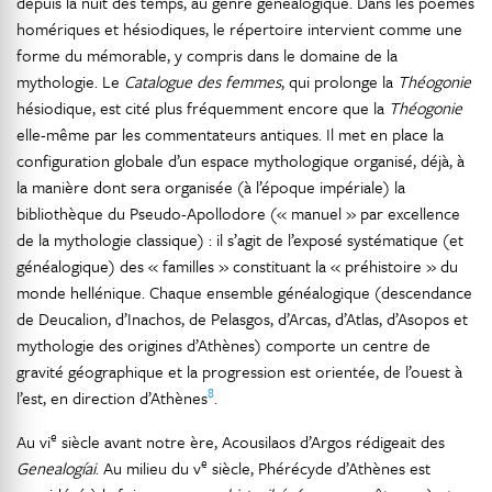
depuis la nuit des temps, au genre généalogique. Dans les poèmes
homériques et hésiodiques, le répertoire intervient comme une
forme du mémorable, y compris dans le domaine de la
mythologie. Le
Catalogue des femmes
, qui prolonge la
Théogonie
hésiodique, est cité plus fréquemment encore que la
Théogonie
elle-même par les commentateurs antiques. Il met en place la
configuration globale d’un espace mythologique organisé, déjà, à
la manière dont sera organisée (à l’époque impériale) la
bibliothèque du Pseudo-Apollodore (« manuel » par excellence
de la mythologie classique) : il s’agit de l’exposé systématique (et
généalogique) des « familles » constituant la « préhistoire » du
monde hellénique. Chaque ensemble généalogique (descendance
de Deucalion, d’Inachos, de Pelasgos, d’Arcas, d’Atlas, d’Asopos et
mythologie des origines d’Athènes) comporte un centre de
gravité géographique et la progression est orientée, de l’ouest à
8
l’est, en direction d’Athènes
.
e
Au vi
siècle avant notre ère, Acousilaos d’Argos rédigeait des
e
Genealogíai
. Au milieu du v
siècle, Phérécyde d’Athènes est