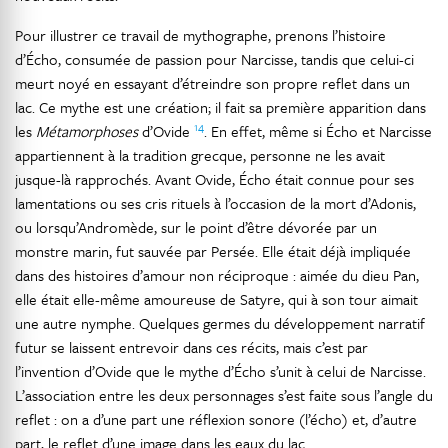
Pour illustrer ce travail de mythographe, prenons l’histoire
d’Écho, consumée de passion pour Narcisse, tandis que celui-ci
meurt noyé en essayant d’étreindre son propre reflet dans un
lac. Ce mythe est une création; il fait sa première apparition dans
14
les
Métamorphoses
d’Ovide
. En effet, même si Écho et Narcisse
appartiennent à la tradition grecque, personne ne les avait
jusque-là rapprochés. Avant Ovide, Écho était connue pour ses
lamentations ou ses cris rituels à l’occasion de la mort d’Adonis,
ou lorsqu’Andromède, sur le point d’être dévorée par un
monstre marin, fut sauvée par Persée. Elle était déjà impliquée
dans des histoires d’amour non réciproque : aimée du dieu Pan,
elle était elle-même amoureuse de Satyre, qui à son tour aimait
une autre nymphe. Quelques germes du développement narratif
futur se laissent entrevoir dans ces récits, mais c’est par
l’invention d’Ovide que le mythe d’Écho s’unit à celui de Narcisse.
L’association entre les deux personnages s’est faite sous l’angle du
reflet : on a d’une part une réflexion sonore (l’écho) et, d’autre
part, le reflet d’une image dans les eaux du lac.