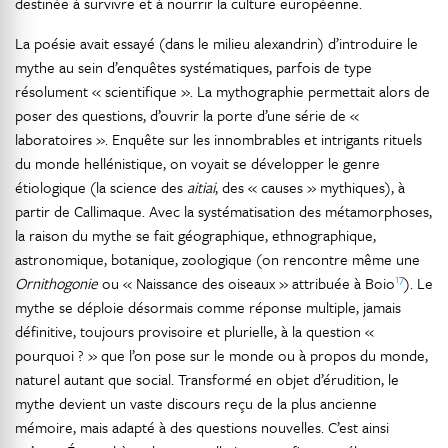
destinée à survivre et à nourrir la culture européenne.
La poésie avait essayé (dans le milieu alexandrin) d’introduire le
mythe au sein d’enquêtes systématiques, parfois de type
résolument « scientifique ». La mythographie permettait alors de
poser des questions, d’ouvrir la porte d’une série de «
laboratoires ». Enquête sur les innombrables et intrigants rituels
du monde hellénistique, on voyait se développer le genre
étiologique (la science des
aitiai
, des « causes » mythiques), à
partir de Callimaque. Avec la systématisation des métamorphoses,
la raison du mythe se fait géographique, ethnographique,
astronomique, botanique, zoologique (on rencontre même une
17
Ornithogonie
ou « Naissance des oiseaux » attribuée à Boio
). Le
mythe se déploie désormais comme réponse multiple, jamais
définitive, toujours provisoire et plurielle, à la question «
pourquoi ? » que l’on pose sur le monde ou à propos du monde,
naturel autant que social. Transformé en objet d’érudition, le
mythe devient un vaste discours reçu de la plus ancienne
mémoire, mais adapté à des questions nouvelles. C’est ainsi