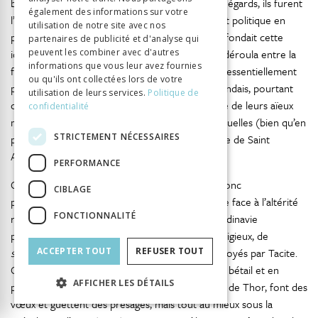
bien politiques, sociaux que religieux. À bien des égards, ils furent
également des informations sur votre
l’occasion de préserver une identité culturelle et politique en
utilisation de notre site avec nos
passe d’être anéantie. Or l’Islande du xiiie siècle fondait cette
partenaires de publicité et d'analyse qui
identité sur la période de la colonisation qui se déroula entre la
peuvent les combiner avec d'autres
informations que vous leur avez fournies
fin du ixe et le milieu du xe siècle – une période essentiellement
ou qu'ils ont collectées lors de votre
païenne (
heiðni
). C’est ainsi que les écrivains islandais, pourtant
utilisation de leurs services.
Politique de
chrétiens, rapportèrent non seulement l’histoire de leurs aïeux
confidentialité
mais aussi des précisions sur leurs pratiques cultuelles (bien qu’en
STRICTEMENT NÉCESSAIRES
partie issues de leur imagination, ou de la lecture de Saint
Augustin) ainsi que des mythes.
PERFORMANCE
Cette vaste littérature – chrétienne et tardive donc
CIBLAGE
probablement mal informée et peu sympathique face à l’altérité
FONCTIONNALITÉ
religieuse – suggère de prime abord que la Scandinavie
préhistorique était dénuée de spécialistes du religieux, de
sacerdotes
ACCEPTER TOUT
pour reprendre un des termes employés par Tacite.
REFUSER TOUT
Certes, des paysans se rassemblent, abattent du bétail et en
AFFICHER LES DÉTAILS
partagent les chairs, boivent à la santé d’Odin et de Thor, font des
vœux et guettent des présages, mais tout au mieux sous la