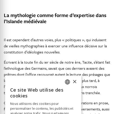
La mythologie comme forme d’expertise dans
l’Islande médiévale
Il est cependant d’autres voies, plus « politiques », qui induisent
de vieilles mythographies à exercer une influence décisive sur la
constitution d’idéologies nouvelles.
Écrivant à la toute fin du ier siècle de notre ère, Tacite, s’étant fait
l’ethnologue des Germains, savait que ces derniers avaient des
prêtres dont l’office recouvrait autant la lecture des présages que
×
la conduite des assemblées populaires. Mille ans plus tard, à
l’extrême nord de la Germanie, les textes en vieux norrois
Ce site Web utilise des
FRENCH
transmis par l’Islande présentent une image moins tranchée.
cookies
GERMAN
Ces textes, principalement les sagas, longues narrations en prose,
Nous utilisons des cookies pour
furent mis sur velum dans un contexte de bouleversements, aussi
personnaliser le contenu, les publicités et
ITALIAN
analyser notre trafic. Nous partageons