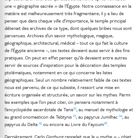
une « géographie sacrée » de l’Égypte. Notre connaissance en la
matière est malheureusement très fragmentaire; il y a lieu de
penser que dans chaque ville d’importance, le temple principal
détenait des archives de ce type, dont quelques bribes nous sont
parvenues. Archives d’un savoir mythologique, magique,
géographique, architectural, médical – tout ce qui fait la culture
de l’Égypte ancienne –, ces textes devaient aussi servir à des fins
pratiques. On peut en effet penser qu’ils devaient entre autres
servir de sources d’inspiration pour la décoration des temples
ptolémaïques, notamment en ce qui concerne les listes
géographiques. Seul un nombre relativement faible de ces textes
nous est parvenu; de ce qui subsiste, il ressort une mise en
écriture organisée et structurée, un savoir sur les mythes. Parmi
les exemples que l’on peut citer, on pensera notamment à
22
l’encyclopédie sacerdotale de Tanis
, au manuel de mythologie et
23
24
au grand onomasticon de Tebtynis
, au papyrus Jumilhac
, au
25
26
papyrus du Delta
ou encore au Livre du Fayoum
.
Dernièrement, Carlo Ginzburg rappelait que le « mythe » – objet