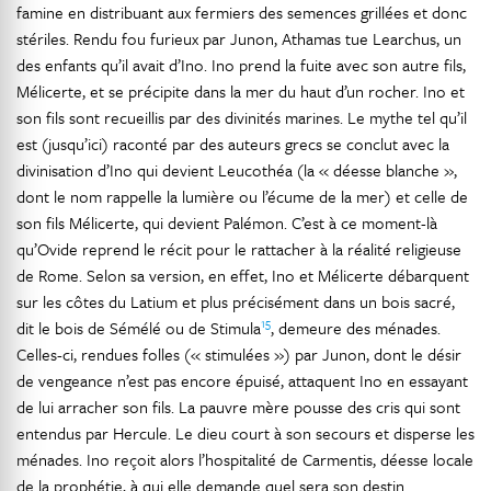
famine en distribuant aux fermiers des semences grillées et donc
stériles. Rendu fou furieux par Junon, Athamas tue Learchus, un
des enfants qu’il avait d’Ino. Ino prend la fuite avec son autre fils,
Mélicerte, et se précipite dans la mer du haut d’un rocher. Ino et
son fils sont recueillis par des divinités marines. Le mythe tel qu’il
est (jusqu’ici) raconté par des auteurs grecs se conclut avec la
divinisation d’Ino qui devient Leucothéa (la « déesse blanche »,
dont le nom rappelle la lumière ou l’écume de la mer) et celle de
son fils Mélicerte, qui devient Palémon. C’est à ce moment-là
qu’Ovide reprend le récit pour le rattacher à la réalité religieuse
de Rome. Selon sa version, en effet, Ino et Mélicerte débarquent
sur les côtes du Latium et plus précisément dans un bois sacré,
15
dit le bois de Sémélé ou de Stimula
, demeure des ménades.
Celles-ci, rendues folles (« stimulées ») par Junon, dont le désir
de vengeance n’est pas encore épuisé, attaquent Ino en essayant
de lui arracher son fils. La pauvre mère pousse des cris qui sont
entendus par Hercule. Le dieu court à son secours et disperse les
ménades. Ino reçoit alors l’hospitalité de Carmentis, déesse locale
de la prophétie, à qui elle demande quel sera son destin.