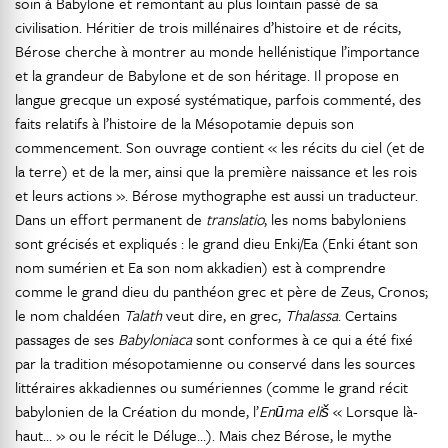
soin à Babylone et remontant au plus lointain passé de sa
civilisation. Héritier de trois millénaires d’histoire et de récits,
Bérose cherche à montrer au monde hellénistique l’importance
et la grandeur de Babylone et de son héritage. Il propose en
langue grecque un exposé systématique, parfois commenté, des
faits relatifs à l’histoire de la Mésopotamie depuis son
commencement. Son ouvrage contient « les récits du ciel (et de
la terre) et de la mer, ainsi que la première naissance et les rois
et leurs actions ». Bérose mythographe est aussi un traducteur.
Dans un effort permanent de
translatio
, les noms babyloniens
sont grécisés et expliqués : le grand dieu Enki/Ea (Enki étant son
nom sumérien et Ea son nom akkadien) est à comprendre
comme le grand dieu du panthéon grec et père de Zeus, Cronos;
le nom chaldéen
Talath
veut dire, en grec,
Thalassa
. Certains
passages de ses
Babyloniaca
sont conformes à ce qui a été fixé
par la tradition mésopotamienne ou conservé dans les sources
littéraires akkadiennes ou sumériennes (comme le grand récit
babylonien de la Création du monde, l’
Enūma eliš
« Lorsque là-
haut… » ou le récit le Déluge…). Mais chez Bérose, le mythe