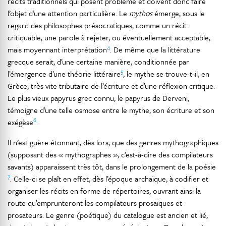
récits traditionnels qui posent problème et doivent donc faire
l’objet d’une attention particulière. Le
mythos
émerge, sous le
regard des philosophes présocratiques, comme un récit
critiquable, une parole à rejeter, ou éventuellement acceptable,
4
mais moyennant interprétation
. De même que la littérature
grecque serait, d’une certaine manière, conditionnée par
5
l’émergence d’une théorie littéraire
, le mythe se trouve-t-il, en
Grèce, très vite tributaire de l’écriture et d’une réflexion critique.
Le plus vieux papyrus grec connu, le papyrus de Derveni,
témoigne d’une telle osmose entre le mythe, son écriture et son
6
exégèse
.
Il n’est guère étonnant, dès lors, que des genres mythographiques
(supposant des « mythographes », c’est-à-dire des compilateurs
savants) apparaissent très tôt, dans le prolongement de la poésie
7
. Celle-ci se plaît en effet, dès l’époque archaïque, à codifier et
organiser les récits en forme de répertoires, ouvrant ainsi la
route qu’emprunteront les compilateurs prosaïques et
prosateurs. Le genre (poétique) du catalogue est ancien et lié,