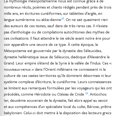
La mythologie mésopotamienne nous est connue grâce à de
nombreux récits, poèmes et chants rédigés pendant près de trois
mille ans, en écritures cunéiformes, sur tablettes d’argile, en
28
langue sumérienne ou akka-dienne
. On ne sait quasiment rien
des auteurs de ces textes, sauf dans de très rares cas. Il n’existe
pas d’anthologie ou de compilations autochtones des mythes de
ces civilisations. Il faut attendre le iiie siècle avant notre ère pour
voir apparaître une œuvre de ce type. À cette époque, la
Mésopotamie est gouvernée par la dynastie des Séleucides,
dynastie hellénistique issue de Séleucos, diadoque d’Alexandre le
Grand. Leur empire s’étend de la Syrie à la vallée de l’Indus. Ces «
nouveaux-venus » dans l’Orient millénaire ne connaissent ni la
culture de ces vastes territoires qu’ils dominent désormais ni leur
système complexe d’écriture, le cunéiforme. Leurs connaissances
se limitent aux remarques formulées par les voyageurs qui les ont
29
précédés, comme Hérodote ou Ctésias de Cnide
. Antiochos
Ier, deuxième souverain de la dynastie, fait alors appel au savoir
et aux compétences d’un spécialiste local du culte, Bérose, prêtre
babylonien. Celui-ci doit mettre à la disposition des lecteurs grecs