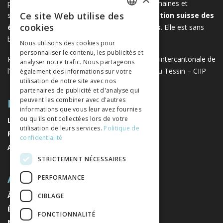
publiés par les éditeurs suisses de sciences humaines et
Ce site Web utilise des
sociales. Libreo.ch est la propriété de l'
Association suisse des
FRENCH
cookies
éditeurs de sciences sociales et humaines
. Elle est sans
GERMAN
but lucratif.
www.editeurssuisses.ch
Nous utilisons des cookies pour
personnaliser le contenu, les publicités et
ITALIAN
Projet réalisé avec le soutien de la Conférence intercantonale de
analyser notre trafic. Nous partageons
l’instruction publique de la Suisse romande et du Tessin – CIIP
également des informations sur votre
utilisation de notre site avec nos
partenaires de publicité et d'analyse qui
PLAN DU SITE
peuvent les combiner avec d'autres
informations que vous leur avez fournies
ou qu'ils ont collectées lors de votre
LIVRES
utilisation de leurs services.
Politique de
REVUES
confidentialité
AUTEURS
STRICTEMENT NÉCESSAIRES
A PROPOS
PERFORMANCE
À PROPOS DE NOUS
CIBLAGE
ÉDITEURS
FONCTIONNALITÉ
MENTIONS LÉGALES