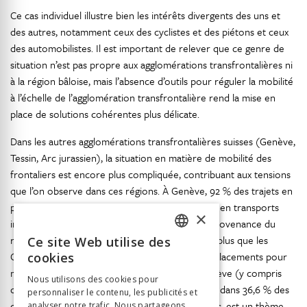
Ce cas individuel illustre bien les intérêts divergents des uns et
des autres, notamment ceux des cyclistes et des piétons et ceux
des automobilistes. Il est important de relever que ce genre de
situation n’est pas propre aux agglomérations transfrontalières ni
à la région bâloise, mais l’absence d’outils pour réguler la mobilité
à l’échelle de l’agglomération transfrontalière rend la mise en
place de solutions cohérentes plus délicate.
Dans les autres agglomérations transfrontalières suisses (Genève,
Tessin, Arc jurassien), la situation en matière de mobilité des
frontaliers est encore plus compliquée, contribuant aux tensions
que l’on observe dans ces régions. À Genève, 92 % des trajets en
provenance de la France voisine sont effectués en transports
×
190
individuels
, soit plus que les pendulaires en provenance du
reste de la Suisse (67 %) et, surtout, beaucoup plus que les
Ce site Web utilise des
FRENCH
Genevois eux-mêmes (
tableau 64
). Pour les déplacements pour
cookies
GERMAN
motif de travail des habitants du canton de Genève (y compris
Nous utilisons des cookies pour
ceux travaillant à Genève), la voiture est utilisée dans 36,6 % des
personnaliser le contenu, les publicités et
ITALIAN
cas. Le trafic motorisé, dont celui des frontaliers, est un thème
analyser notre trafic. Nous partageons