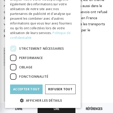
également des informations sur votre
récurrent dans le discours de la population, mais aussi dans le
utilisation de notre site avec nos
discours politique. En 2014, par exemple, les Genevois ont refusé
partenaires de publicité et d'analyse qui
à 51,1 % le cofinancement de cinq parkings relais en France
peuvent les combiner avec d'autres
voisine, destinés à favoriser le report modal vers les transports
informations que vous leur avez fournies
ou qu'ils ont collectées lors de votre
publics. Ce vote résultait d’un référendum lancé par le
utilisation de leurs services.
Politique de
191
Mouvement citoyen genevois (MCG)
.
confidentialité
STRICTEMENT NÉCESSAIRES
PERFORMANCE
CIBLAGE
Tableau 64
FONCTIONNALITÉ
Parts modales des déplacements pour motif de
travail (pendulaires intercommunaux et non-
ACCEPTER TOUT
REFUSER TOUT
pendulaires) dans une sélection de cantons
frontaliers (MRMT-2010)
AFFICHER LES DÉTAILS
LIVRE
LIRE
RÉFÉRENCES
Au Tessin, les fortes tensions qui s’expriment dans la population et