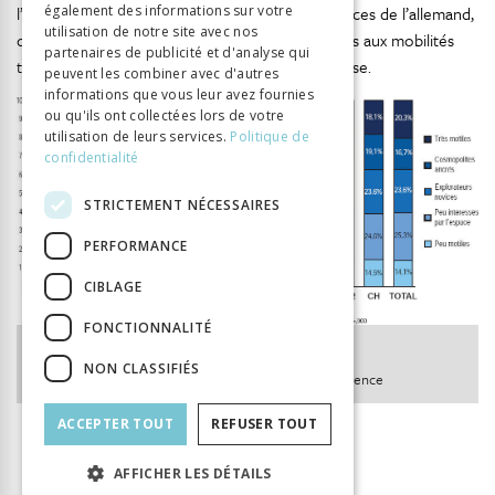
l’Alsace : ces derniers ont de bonnes connaissances de l’allemand,
également des informations sur votre
utilisation de notre site avec nos
de la région transfrontalière et sont plus ouverts aux mobilités
partenaires de publicité et d'analyse qui
transfrontalières, surtout en direction de la Suisse.
peuvent les combiner avec d'autres
informations que vous leur avez fournies
ou qu'ils ont collectées lors de votre
utilisation de leurs services.
Politique de
confidentialité
STRICTEMENT NÉCESSAIRES
PERFORMANCE
CIBLAGE
FONCTIONNALITÉ
Figure 67
NON CLASSIFIÉS
Types de motilité, selon le pays et le secteur de résidence
ACCEPTER TOUT
REFUSER TOUT
AFFICHER LES DÉTAILS