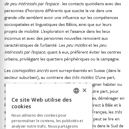
de peu intéressés par l’espace
: les contacts quotidiens avec des
personnes d’horizons différents que suscite la vie dans une
grande ville semblent avoir une influence sur les compétences
sociospatiales et linguistiques des Bâlois, ainsi que sur leurs
projets de mobilité. L’exploration et l’aisance dans les lieux
inconnus et avec des personnes nouvelles renvoient aux
caractéristiques de l’urbanité. Les
peu motiles
et les
peu
intéressés par l’espace,
quant à eux, préfèrent éviter les centres
urbains, privilégiant les quartiers périphériques ou la campagne.
Les
cosmopolites ancrés
sont surreprésentés en Suisse (dans le
secteur suburbain), au contraire des
très motiles
. D’une part,
pour beaucoup de Suisses, il est difficile de s’imaginer habiter ou
×
de se faire soigner dans un des pays voisins. D’autre part, pour
ceux qui recherchent les caractéristiques urbaines, déménager en
Ce site Web utilise des
FRENCH
France ou en Allemagne signifie perdre l’accès direct à Bâle et à
cookies
son offre métropolitaine. Finalement, parmi les Français, les
très
GERMAN
Nous utilisons des cookies pour
motiles
sont surreprésentés. Ce dernier résultat peut se lire en
personnaliser le contenu, les publicités et
ITALIAN
relation avec la présence de nombreux frontaliers dans le Sud de
analyser notre trafic. Nous partageons