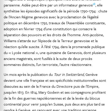
28
parisienne. Aidée peut-être par un informateur genevois
, elle
synthétise les épisodes significatifs de la période 1790-1794 : chute
de l’Ancien Régime genevois avec la proclamation de l’égalité
politique en décembre 1792, travaux de l’Assemblée constituante,
adoption en février 1794 d’une constitution qui consacre la
séparation des pouvoirs et les droits de l’homme. Anti-jacobine,
Williams s’attarde sur l’épisode de la Terreur genevoise et la
réaction qu’elle suscite. À l’été 1794, dans la promenade publique
du « Lycée national », une quinzaine de Genevois, dont plusieurs
anciens magistrats, sont fusillés à la suite de deux procès
sommaires distincts, l’un terroriste, l’autre réactionnaire.
Un mois après la publication du
Tour in Switzerland
, Genève
devient une ville française et ses spécificités institutionnelles sont
dissoutes au sein de la France du Directoire puis de l’Empire,
jusqu’en 1813. En 1814, Mary Godwin et ses compagnons profitent
de la fin des guerres napoléoniennes et de la levée du blocus
continental pour venir jusqu’en Suisse, puis deux ans plus tard se
rendre à Genève, en renouant avec une tradition ancienne