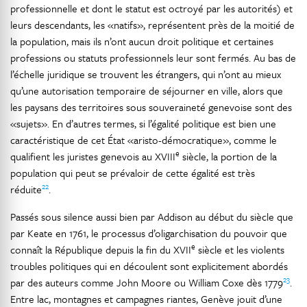
professionnelle et dont le statut est octroyé par les autorités) et
leurs descendants, les «natifs», représentent près de la moitié de
la population, mais ils n’ont aucun droit politique et certaines
professions ou statuts professionnels leur sont fermés. Au bas de
l’échelle juridique se trouvent les étrangers, qui n’ont au mieux
qu’une autorisation temporaire de séjourner en ville, alors que
les paysans des territoires sous souveraineté genevoise sont des
«sujets». En d’autres termes, si l’égalité politique est bien une
caractéristique de cet État «aristo-démocratique», comme le
e
qualifient les juristes genevois au XVIII
siècle, la portion de la
population qui peut se prévaloir de cette égalité est très
22
réduite
.
Passés sous silence aussi bien par Addison au début du siècle que
par Keate en 1761, le processus d’oligarchisation du pouvoir que
e
connaît la République depuis la fin du XVII
siècle et les violents
troubles politiques qui en découlent sont explicitement abordés
23
par des auteurs comme John Moore ou William Coxe dès 1779
.
Entre lac, montagnes et campagnes riantes, Genève jouit d’une