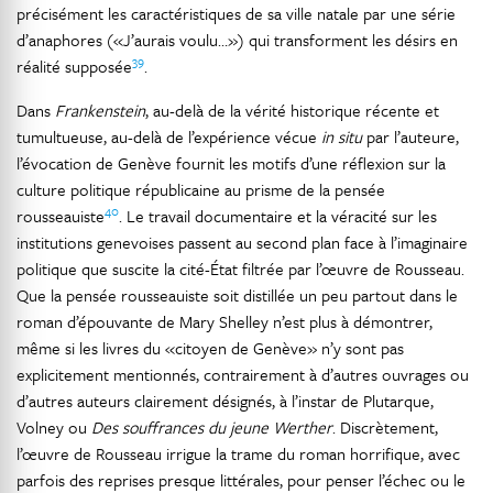
précisément les caractéristiques de sa ville natale par une série
d’anaphores («J’aurais voulu…») qui transforment les désirs en
39
réalité supposée
.
Dans
Frankenstein
, au-delà de la vérité historique récente et
tumultueuse, au-delà de l’expérience vécue
in situ
par l’auteure,
l’évocation de Genève fournit les motifs d’une réflexion sur la
culture politique républicaine au prisme de la pensée
40
rousseauiste
. Le travail documentaire et la véracité sur les
institutions genevoises passent au second plan face à l’imaginaire
politique que suscite la cité-État filtrée par l’œuvre de Rousseau.
Que la pensée rousseauiste soit distillée un peu partout dans le
roman d’épouvante de Mary Shelley n’est plus à démontrer,
même si les livres du «citoyen de Genève» n’y sont pas
explicitement mentionnés, contrairement à d’autres ouvrages ou
d’autres auteurs clairement désignés, à l’instar de Plutarque,
Volney ou
Des souffrances du jeune Werther
. Discrètement,
l’œuvre de Rousseau irrigue la trame du roman horrifique, avec
parfois des reprises presque littérales, pour penser l’échec ou le