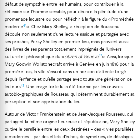
défaut de sympathie entre les humains, pour contribuer à la
réflexion sur l’homme sensible, pour décrire la plénitude d’une
promenade lacustre ou pour réfléchir à la figure du «Prométhée
41
moderne
». Chez Mary Shelley, la réception de Rousseau
découle non seulement d’une lecture assidue et partagée avec
ses proches, Percy Shelley en premier lieu, mais provient aussi
des livres de ses parents totalement imprégnés de l’univers
42
culturel et philosophique du «
citizen of Geneva
». Ainsi, lorsque
Mary Godwin Wollstonecraft arrive à Genève en juin 1816 pour la
première fois, la ville s’inscrit dans un horizon d’attente forgé
depuis l’enfance et qu’elle partage avec toute une génération de
43
lecteurs
. Une image forte lui a été fournie par les œuvres
autobio-graphiques de Rousseau qui déterminent durablement sa
perception et son appréciation du lieu.
Autour de Victor Frankenstein et de Jean-Jacques Rousseau, qui
partagent la même origine heureuse et républicaine, Mary Shelley
cultive le parallèle entre les deux destinées – des « vies parallèles
» modernes – par des effets d’échos, de symétries, de décalages