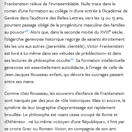
Frankenstein relève de l’invraisemblable. Nulle trace dans le
roman d’une formation au collège ni d’une entrée à l’Académie de
Genève dans l’auditoire des Belles-Lettres, vers les 14 ou 15 ans,
pourtant passage obligé de la progéniture masculine des familles
48
e
au pouvoir
. Alors que, dans la seconde moitié du XVIII
siècle,
l’oligarchie genevoise historique regorge de savants étroitement
liés les uns aux autres (parentèle, clientèle), Victor Frankenstein
est livré à lui-même dans ses «études de prédilection» et dans
49
ses lectures de philosophie occulte
. Sa formation intellectuelle
genevoise est essentiellement autodidacte, à l’image de celle de
Jean-Jacques Rousseau enfant, qui dévore les ouvrages passant
entre ses mains.
Comme chez Rousseau, les souvenirs d’enfance de Frankenstein
sont marqués par des jeux de rôle historiques. Mais ici encore, la
symétrie de leur biographie d’apprentissage est rapidement
brouillée. Le philosophe est «sans cesse occupé de Rome et
d’Athènes» : né lui-même «citoyen d’une République», il finit par
se croire Grec ou Romain. Victor, en compagnie de son ami