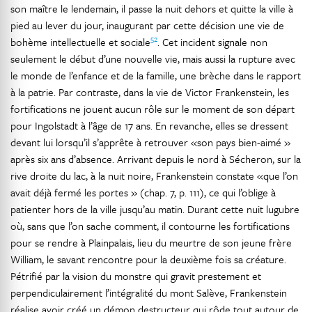
son maître le lendemain, il passe la nuit dehors et quitte la ville à
pied au lever du jour, inaugurant par cette décision une vie de
52
bohème intellectuelle et sociale
. Cet incident signale non
seulement le début d’une nouvelle vie, mais aussi la rupture avec
le monde de l’enfance et de la famille, une brèche dans le rapport
à la patrie. Par contraste, dans la vie de Victor Frankenstein, les
fortifications ne jouent aucun rôle sur le moment de son départ
pour Ingolstadt à l’âge de 17 ans. En revanche, elles se dressent
devant lui lorsqu’il s’apprête à retrouver «son pays bien-aimé »
après six ans d’absence. Arrivant depuis le nord à Sécheron, sur la
rive droite du lac, à la nuit noire, Frankenstein constate «que l’on
avait déjà fermé les portes » (chap. 7, p. 111), ce qui l’oblige à
patienter hors de la ville jusqu’au matin. Durant cette nuit lugubre
où, sans que l’on sache comment, il contourne les fortifications
pour se rendre à Plainpalais, lieu du meurtre de son jeune frère
William, le savant rencontre pour la deuxième fois sa créature.
Pétrifié par la vision du monstre qui gravit prestement et
perpendiculairement l’intégralité du mont Salève, Frankenstein
réalise avoir créé un démon destructeur qui rôde tout autour de