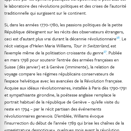
le laboratoire des révolutions politiques et des crises de l’autorité
traditionnelle qui surgissent sur le continent.
Si, dans les années 1770-1780, les passions politiques de la petite
République déteignent sur les récits des observateurs étrangers,
26
ceci est d’autant plus vrai durant la décennie révolutionnaire
. Le
récit viatique d’Helen Maria Williams,
Tour in Switzerland
, est
27
l’exemple même de la politisation croissante du genre
. Publiée
en mars 1798 pour soutenir l’entrée des armées françaises en
Suisse (dès janvier) et à Genève (imminente), la relation de
voyage compare les régimes républicains conservateurs de
l’espace helvétique avec les avancées de la Révolution française.
Acquise aux idéaux révolutionnaires, installée à Paris dès 1790-1791
et sympathisante girondine, la poétesse anglaise remplace le
portrait habituel de la république de Genève – qu’elle visite du
reste en 1794 – par le récit partisan des événements
révolutionnaires genevois. D’emblée, Williams évoque
l’insurrection du début de l’année 1789 qui brise les chaînes de la
«magistrature despotique», quelques mois avant la révolution