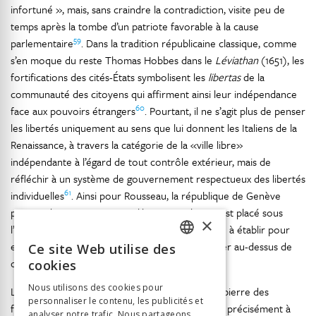
infortuné », mais, sans craindre la contradiction, visite peu de
temps après la tombe d’un patriote favorable à la cause
59
parlementaire
. Dans la tradition républicaine classique, comme
s’en moque du reste Thomas Hobbes dans le
Léviathan
(1651), les
fortifications des cités-États symbolisent les
libertas
de la
communauté des citoyens qui affirment ainsi leur indépendance
60
face aux pouvoirs étrangers
. Pourtant, il ne s’agit plus de penser
les libertés uniquement au sens que lui donnent les Italiens de la
Renaissance, à travers la catégorie de la «ville libre»
indépendante à l’égard de tout contrôle extérieur, mais de
réfléchir à un système de gouvernement respectueux des libertés
61
individuelles
. Ainsi pour Rousseau, la république de Genève
permet de «vivre et mourir libre», car chacun est placé sous
×
l’autorité des lois que les citoyens ont contribué à établir pour
eux-mêmes, sans que personne ne puisse s’ériger au-dessus de
Ce site Web utilise des
FRENCH
62
celles-ci
.
cookies
GERMAN
Nous utilisons des cookies pour
La liberté républicaine est donc inscrite dans la pierre des
personnaliser le contenu, les publicités et
ITALIAN
63
fortifications
. Mais elle peut être aussi perçue, précisément à
analyser notre trafic. Nous partageons