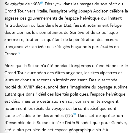
16
Revolution
de 1688
. Dès 1705, dans les marges de son récit du
Grand Tour vers l’Italie, l’essayiste whig Joseph Addison célèbre la
sagesse des gouvernements de l’espace helvétique qui limitent
l’introduction du luxe dans leur État, faisant notamment l’éloge
des anciennes lois somptuaires de Genève et de sa politique
annonaire, tout en s’inquiétant de la pénétration des mœurs
françaises
via
l’arrivée des réfugiés huguenots persécutés en
17
France
.
Alors que la Suisse n’a été pendant longtemps qu’une étape sur le
Grand Tour européen des élites anglaises, les sites alpestres et
leurs environs suscitent un intérêt croissant. Dès la seconde
e
moitié du XVIII
siècle, ancré dans l’imaginaire du paysage sublime
autant que dans l’idéal des libertés politiques, l’espace helvétique
est désormais une destination en soi, comme en témoignent
notamment les récits de voyage qui lui sont spécifiquement
18
consacrés dès la fin des années 1770
. Dans cette appréciation
d’ensemble de la Suisse s’insère l’intérêt spécifique pour Genève,
cité la plus peuplée de cet espace géographique situé à