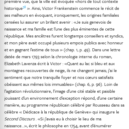
première vue, que la ville est évoquée «hors de tout contexte
38
historique
». Ainsi, Victor Frankenstein commence le récit de
ses malheurs en évoquant, ironiquement, les origines familiales
censées lui assurer un brillant avenir : «Je suis genevois de
naissance et ma famille est l’une des plus éminentes de cette
république. Mes ancêtres furent longtemps conseillers et syndics,
et mon père avait occupé plusieurs empois publics avec honneur
et en gagnant l’estime de tous » (chap. 1, p. 49). Dans une lettre
datée de mars 1793 selon la chronologie interne du roman,
Elizabeth Lavenza écrit à Victor : «Quant au lac si bleu et aux
montagnes recouvertes de neige, ils ne changent jamais; j’ai le
sentiment que notre tranquille foyer et nos cœurs satisfaits
obéissent aux mêmes lois immuables» (chap. 6, p. 96). Loin de
l’agitation révolutionnaire, l’image d’une cité stable et paisible
jouissant d’un environnement d’exception répond, d’une certaine
manière, au programme républicain célébré par Rousseau dans sa
célèbre « Dédicace à la république de Genève» qui inaugure le
Second Discours
. «Si j’avais eu à choisir le lieu de ma
naissance…», écrit le philosophe en 1754, avant d’énumérer