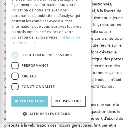
cause des limitations imposées par les ouvrages bastionnés,
également des informations sur votre
comme un obstacle à l’épanouissement personnel, à la liberté de
utilisation de notre site avec nos
partenaires de publicité et d'analyse qui
mouvement, comme en font l’expérience non seulement le jeune
peuvent les combiner avec d'autres
64
Rousseau, mais aussi Victor Frankenstein
. En effet, rassurantes
informations que vous leur avez fournies
pour sa liberté et sa sécurité lorsqu’il rentre en ville sous la
ou qu'ils ont collectées lors de votre
menace de la créature, les fortifications sont une contrainte pour
utilisation de leurs services.
Politique de
confidentialité
Frankenstein lorsqu’il souhaite se promener à toute heure sur le
lac. Le séjour en campagne à Bellerive permet alors d’éviter le
STRICTEMENT NÉCESSAIRES
huis clos urbain imposé par la fermeture systématique des portes
de la ville à la tombée de la nuit. «En raison de la fermeture des
PERFORMANCE
portes de Genève, qui avait lieu régulièrement à 10 heures, et de
CIBLAGE
l’impossibilité de rester sur le lac au-delà de cette limite, il m’était
devenu fort désagréable que nous demeurions
intra-muros
.
FONCTIONNALITÉ
Maintenant j’étais libre» (chap. 9, p. 134).
ACCEPTER TOUT
REFUSER TOUT
La vocation égalitaire des institutions républicaines que vante la
lettre d’Elizabeth est aussi largement remise en question dans la
AFFICHER LES DÉTAILS
suite du roman. Justine Moritz, dont la biographie sert d’abord de
prétexte à la valorisation des mœurs genevoises, finit par être