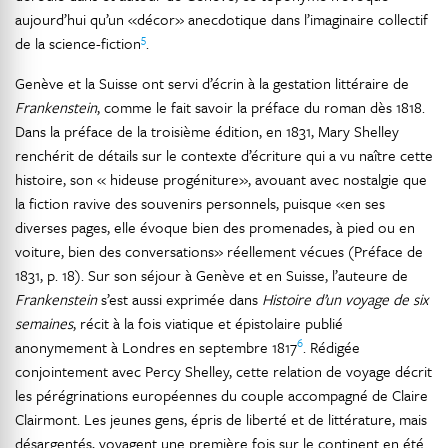
aujourd’hui qu’un «décor» anecdotique dans l’imaginaire collectif
5
de la science-fiction
.
Genève et la Suisse ont servi d’écrin à la gestation littéraire de
Frankenstein
, comme le fait savoir la préface du roman dès 1818.
Dans la préface de la troisième édition, en 1831, Mary Shelley
renchérit de détails sur le contexte d’écriture qui a vu naître cette
histoire, son « hideuse progéniture», avouant avec nostalgie que
la fiction ravive des souvenirs personnels, puisque «en ses
diverses pages, elle évoque bien des promenades, à pied ou en
voiture, bien des conversations» réellement vécues (Préface de
1831, p. 18). Sur son séjour à Genève et en Suisse, l’auteure de
Frankenstein
s’est aussi exprimée dans
Histoire d’un voyage de six
semaines
, récit à la fois viatique et épistolaire publié
6
anonymement à Londres en septembre 1817
. Rédigée
conjointement avec Percy Shelley, cette relation de voyage décrit
les pérégrinations européennes du couple accompagné de Claire
Clairmont. Les jeunes gens, épris de liberté et de littérature, mais
désargentés, voyagent une première fois sur le continent en été