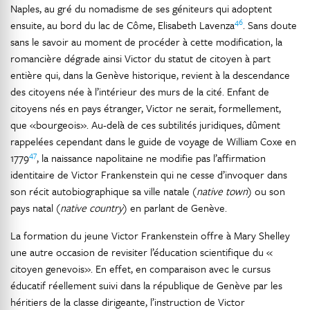
Naples, au gré du nomadisme de ses géniteurs qui adoptent
46
ensuite, au bord du lac de Côme, Elisabeth Lavenza
. Sans doute
sans le savoir au moment de procéder à cette modification, la
romancière dégrade ainsi Victor du statut de citoyen à part
entière qui, dans la Genève historique, revient à la descendance
des citoyens née à l’intérieur des murs de la cité. Enfant de
citoyens nés en pays étranger, Victor ne serait, formellement,
que «bourgeois». Au-delà de ces subtilités juridiques, dûment
rappelées cependant dans le guide de voyage de William Coxe en
47
1779
, la naissance napolitaine ne modifie pas l’affirmation
identitaire de Victor Frankenstein qui ne cesse d’invoquer dans
son récit autobiographique sa ville natale (
native town
) ou son
pays natal (
native country
) en parlant de Genève.
La formation du jeune Victor Frankenstein offre à Mary Shelley
une autre occasion de revisiter l’éducation scientifique du «
citoyen genevois». En effet, en comparaison avec le cursus
éducatif réellement suivi dans la république de Genève par les
héritiers de la classe dirigeante, l’instruction de Victor