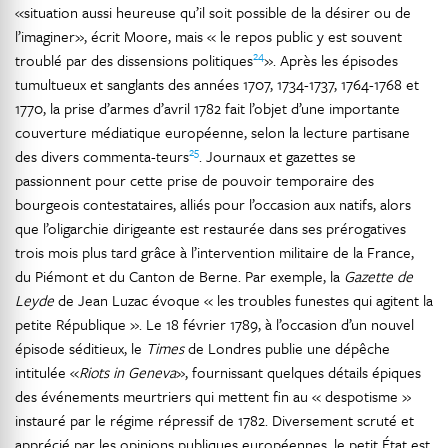
«situation aussi heureuse qu’il soit possible de la désirer ou de
l’imaginer», écrit Moore, mais « le repos public y est souvent
24
troublé par des dissensions politiques
». Après les épisodes
tumultueux et sanglants des années 1707, 1734-1737, 1764-1768 et
1770, la prise d’armes d’avril 1782 fait l’objet d’une importante
couverture médiatique européenne, selon la lecture partisane
25
des divers commenta-teurs
. Journaux et gazettes se
passionnent pour cette prise de pouvoir temporaire des
bourgeois contestataires, alliés pour l’occasion aux natifs, alors
que l’oligarchie dirigeante est restaurée dans ses prérogatives
trois mois plus tard grâce à l’intervention militaire de la France,
du Piémont et du Canton de Berne. Par exemple, la
Gazette de
Leyde
de Jean Luzac évoque « les troubles funestes qui agitent la
petite République ». Le 18 février 1789, à l’occasion d’un nouvel
épisode séditieux, le
Times
de Londres publie une dépêche
intitulée «
Riots in Geneva
», fournissant quelques détails épiques
des événements meurtriers qui mettent fin au « despotisme »
instauré par le régime répressif de 1782. Diversement scruté et
apprécié par les opinions publiques européennes, le petit État est