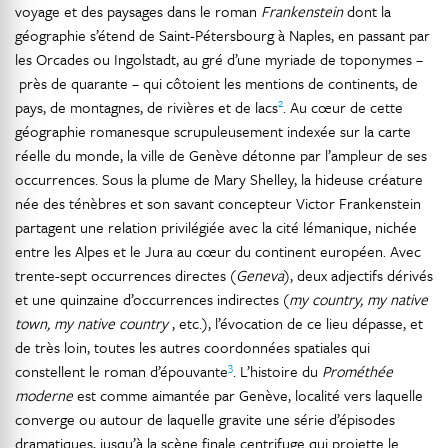
voyage et des paysages dans le roman
Frankenstein
dont la
géographie s’étend de Saint-Pétersbourg à Naples, en passant par
les Orcades ou Ingolstadt, au gré d’une myriade de toponymes –
près de quarante – qui côtoient les mentions de continents, de
2
pays, de montagnes, de rivières et de lacs
. Au cœur de cette
géographie romanesque scrupuleusement indexée sur la carte
réelle du monde, la ville de Genève détonne par l’ampleur de ses
occurrences. Sous la plume de Mary Shelley, la hideuse créature
née des ténèbres et son savant concepteur Victor Frankenstein
partagent une relation privilégiée avec la cité lémanique, nichée
entre les Alpes et le Jura au cœur du continent européen. Avec
trente-sept occurrences directes (
Geneva
), deux adjectifs dérivés
et une quinzaine d’occurrences indirectes (
my country, my native
town, my native country
, etc.), l’évocation de ce lieu dépasse, et
de très loin, toutes les autres coordonnées spatiales qui
3
constellent le roman d’épouvante
. L’histoire du
Prométhée
moderne
est comme aimantée par Genève, localité vers laquelle
converge ou autour de laquelle gravite une série d’épisodes
dramatiques, jusqu’à la scène finale centrifuge qui projette le