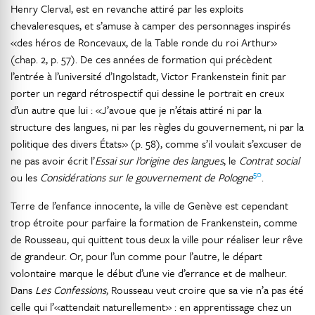
Henry Clerval, est en revanche attiré par les exploits
chevaleresques, et s’amuse à camper des personnages inspirés
«des héros de Roncevaux, de la Table ronde du roi Arthur»
(chap. 2, p. 57). De ces années de formation qui précèdent
l’entrée à l’université d’Ingolstadt, Victor Frankenstein finit par
porter un regard rétrospectif qui dessine le portrait en creux
d’un autre que lui : «J’avoue que je n’étais attiré ni par la
structure des langues, ni par les règles du gouvernement, ni par la
politique des divers États» (p. 58), comme s’il voulait s’excuser de
ne pas avoir écrit l’
Essai sur l’origine des langues
, le
Contrat social
50
ou les
Considérations sur le gouvernement de Pologne
.
Terre de l’enfance innocente, la ville de Genève est cependant
trop étroite pour parfaire la formation de Frankenstein, comme
de Rousseau, qui quittent tous deux la ville pour réaliser leur rêve
de grandeur. Or, pour l’un comme pour l’autre, le départ
volontaire marque le début d’une vie d’errance et de malheur.
Dans
Les Confessions
, Rousseau veut croire que sa vie n’a pas été
celle qui l’«attendait naturellement» : en apprentissage chez un