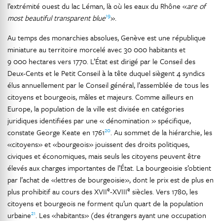
l’extrémité ouest du lac Léman, là où les eaux du Rhône «
are of
19
most beautiful transparent blue
».
Au temps des monarchies absolues, Genève est une république
miniature au territoire morcelé avec 30 000 habitants et
9 000 hectares vers 1770. L’État est dirigé par le Conseil des
Deux-Cents et le Petit Conseil à la tête duquel siègent 4 syndics
élus annuellement par le Conseil général, l’assemblée de tous les
citoyens et bourgeois, mâles et majeurs. Comme ailleurs en
Europe, la population de la ville est divisée en catégories
juridiques identifiées par une « dénomination » spécifique,
20
constate George Keate en 1761
. Au sommet de la hiérarchie, les
«citoyens» et «bourgeois» jouissent des droits politiques,
civiques et économiques, mais seuls les citoyens peuvent être
élevés aux charges importantes de l’État. La bourgeoisie s’obtient
par l’achat de «lettres de bourgeoisie», dont le prix est de plus en
e
e
plus prohibitif au cours des XVII
-XVIII
siècles. Vers 1780, les
citoyens et bourgeois ne forment qu’un quart de la population
21
urbaine
. Les «habitants» (des étrangers ayant une occupation