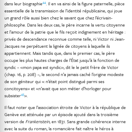
44
dans leur biographie
. Il en va ainsi de la figure paternelle, pièce
essentielle de la transmission de l’identité républicaine, qui joue
un grand rôle aussi bien chez le savant que chez l’écrivain-
philosophe. Dans les deux cas, le père incarne la vertu citoyenne
et l’amour de la patrie que le fils reçoit indignement en héritage :
privés de descendance reconnue comme telle, ni Victor ni Jean-
Jacques ne perpétuent la lignée de citoyens à laquelle ils
appartiennent. Mais tandis que, dans le premier cas, le père
occupe les plus hautes charges de l’État jusqu’à la fonction de
syndic – «mon papa est syndic», dit le le petit frère de Victor
(chap. 16, p. 208) –, le second n’a jamais caché l’origine modeste
de son géniteur qui « n’était point distingué parmi ses
concitoyens» et «n’avait que son métier d’horloger pour
45
subsister
».
Il faut noter que l’association étroite de Victor à la république de
Genève est atténuée par un épisode ajouté dans la troisième
version de
Frankenstein
, en 1831. Sans grande cohérence interne
avec la suite du roman, la romancière fait naître le héros à