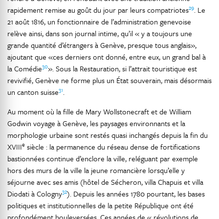
29
rapidement remise au goût du jour par leurs compatriotes
. Le
21 août 1816, un fonctionnaire de l’administration genevoise
relève ainsi, dans son journal intime, qu’il « y a toujours une
grande quantité d’étrangers à Genève, presque tous anglais»,
ajoutant que «ces derniers ont donné, entre eux, un grand bal à
30
la Comédie
». Sous la Restauration, si l’attrait touristique est
revivifié, Genève ne forme plus un État souverain, mais désormais
31
un canton suisse
.
Au moment où la fille de Mary Wollstonecraft et de William
Godwin voyage à Genève, les paysages environnants et la
morphologie urbaine sont restés quasi inchangés depuis la fin du
e
XVIII
siècle : la permanence du réseau dense de fortifications
bastionnées continue d’enclore la ville, reléguant par exemple
hors des murs de la ville la jeune romancière lorsqu’elle y
séjourne avec ses amis (hôtel de Sécheron, villa Chapuis et villa
32
Diodati à Cologny
). Depuis les années 1780 pourtant, les bases
politiques et institutionnelles de la petite République ont été
profondément bouleversées. Ces années de « révolutions de