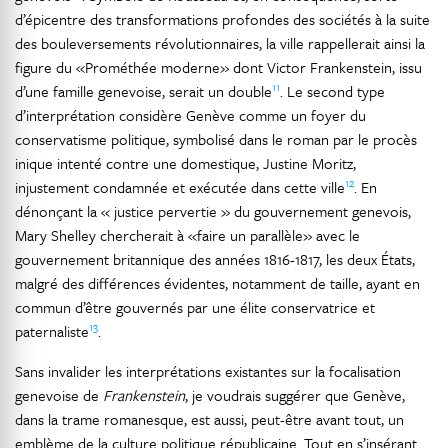
d’épicentre des transformations profondes des sociétés à la suite
des bouleversements révolutionnaires, la ville rappellerait ainsi la
figure du «Prométhée moderne» dont Victor Frankenstein, issu
11
d’une famille genevoise, serait un double
. Le second type
d’interprétation considère Genève comme un foyer du
conservatisme politique, symbolisé dans le roman par le procès
inique intenté contre une domestique, Justine Moritz,
12
injustement condamnée et exécutée dans cette ville
. En
dénonçant la « justice pervertie » du gouvernement genevois,
Mary Shelley chercherait à «faire un parallèle» avec le
gouvernement britannique des années 1816-1817, les deux États,
malgré des différences évidentes, notamment de taille, ayant en
commun d’être gouvernés par une élite conservatrice et
13
paternaliste
.
Sans invalider les interprétations existantes sur la focalisation
genevoise de
Frankenstein
, je voudrais suggérer que Genève,
dans la trame romanesque, est aussi, peut-être avant tout, un
emblème de la culture politique républicaine. Tout en s’insérant