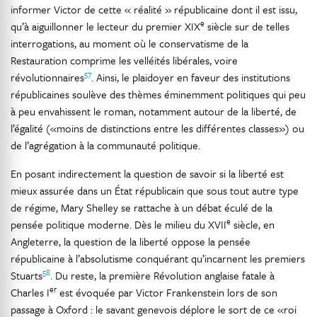
informer Victor de cette « réalité » républicaine dont il est issu,
e
qu’à aiguillonner le lecteur du premier XIX
siècle sur de telles
interrogations, au moment où le conservatisme de la
Restauration comprime les velléités libérales, voire
57
révolutionnaires
. Ainsi, le plaidoyer en faveur des institutions
républicaines soulève des thèmes éminemment politiques qui peu
à peu envahissent le roman, notamment autour de la liberté, de
l’égalité («moins de distinctions entre les différentes classes») ou
de l’agrégation à la communauté politique.
En posant indirectement la question de savoir si la liberté est
mieux assurée dans un État républicain que sous tout autre type
de régime, Mary Shelley se rattache à un débat éculé de la
e
pensée politique moderne. Dès le milieu du XVII
siècle, en
Angleterre, la question de la liberté oppose la pensée
républicaine à l’absolutisme conquérant qu’incarnent les premiers
58
Stuarts
. Du reste, la première Révolution anglaise fatale à
er
Charles I
est évoquée par Victor Frankenstein lors de son
passage à Oxford : le savant genevois déplore le sort de ce «roi