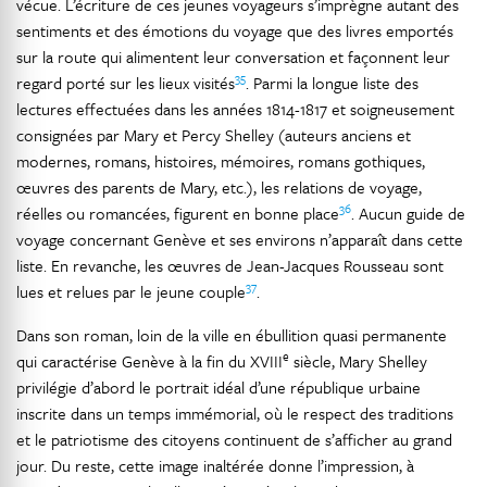
vécue. L’écriture de ces jeunes voyageurs s’imprègne autant des
sentiments et des émotions du voyage que des livres emportés
sur la route qui alimentent leur conversation et façonnent leur
35
regard porté sur les lieux visités
. Parmi la longue liste des
lectures effectuées dans les années 1814-1817 et soigneusement
consignées par Mary et Percy Shelley (auteurs anciens et
modernes, romans, histoires, mémoires, romans gothiques,
œuvres des parents de Mary, etc.), les relations de voyage,
36
réelles ou romancées, figurent en bonne place
. Aucun guide de
voyage concernant Genève et ses environs n’apparaît dans cette
liste. En revanche, les œuvres de Jean-Jacques Rousseau sont
37
lues et relues par le jeune couple
.
Dans son roman, loin de la ville en ébullition quasi permanente
e
qui caractérise Genève à la fin du XVIII
siècle, Mary Shelley
privilégie d’abord le portrait idéal d’une république urbaine
inscrite dans un temps immémorial, où le respect des traditions
et le patriotisme des citoyens continuent de s’afficher au grand
jour. Du reste, cette image inaltérée donne l’impression, à