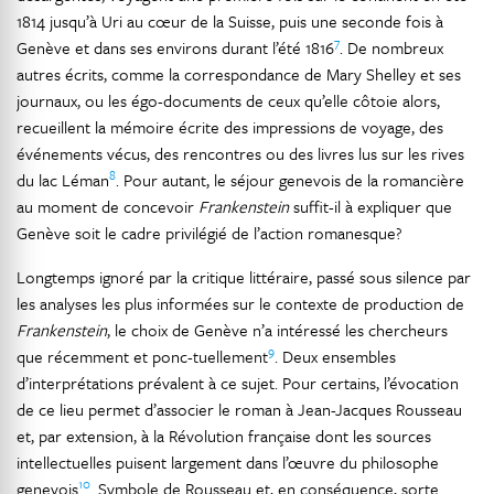
1814 jusqu’à Uri au cœur de la Suisse, puis une seconde fois à
7
Genève et dans ses environs durant l’été 1816
. De nombreux
autres écrits, comme la correspondance de Mary Shelley et ses
journaux, ou les égo-documents de ceux qu’elle côtoie alors,
recueillent la mémoire écrite des impressions de voyage, des
événements vécus, des rencontres ou des livres lus sur les rives
8
du lac Léman
. Pour autant, le séjour genevois de la romancière
au moment de concevoir
Frankenstein
suffit-il à expliquer que
Genève soit le cadre privilégié de l’action romanesque?
Longtemps ignoré par la critique littéraire, passé sous silence par
les analyses les plus informées sur le contexte de production de
Frankenstein
, le choix de Genève n’a intéressé les chercheurs
9
que récemment et ponc-tuellement
. Deux ensembles
d’interprétations prévalent à ce sujet. Pour certains, l’évocation
de ce lieu permet d’associer le roman à Jean-Jacques Rousseau
et, par extension, à la Révolution française dont les sources
intellectuelles puisent largement dans l’œuvre du philosophe
10
genevois
. Symbole de Rousseau et, en conséquence, sorte