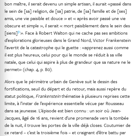
bon maître, il serait devenu un simple artisan, il aurait «passé dans
le sein de [sa] religion, de [sa] patrie, de [sa] famille et de [ses]
amis, une vie paisible et douce » et « après avoir passé une vie
obscure et simple », il serait « mort paisiblement dans le sein des
51
[siens]
». Face à Robert Walton qui ne cache pas ses ambitions
d’explorations glorieuses dans le Grand Nord, Victor Frankenstein
l’avertit de la catastrophe qui le guette : «apprenez aussi comme
il est plus heureux, celui pour qui le monde se réduit à sa ville
natale, que celui qui aspire à plus de grandeur que sa nature ne le
permet» (chap. 4, p. 80).
Alors que le périmètre urbain de Genève suit le dessin des
fortifications, seuil du départ et du retour, mais aussi repère du
statut politique,
Frankenstein
thématise à plusieurs reprises cette
limite, à l’instar de l’expérience essentielle vécue par Rousseau
dans sa jeunesse. L’épisode est bien connu : un soir où Jean-
Jacques, âgé de 16 ans, revient d’une promenade vers la tombée
de la nuit, il trouve les portes de la ville déjà closes. Coutumier de
ce retard – c’est la troisième fois – et craignant d’être battu par