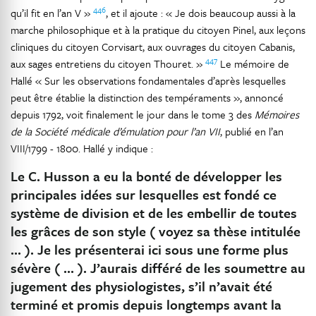
446
qu’il fit en l’an V »
, et il ajoute : « Je dois beaucoup aussi à la
marche philosophique et à la pratique du citoyen Pinel, aux leçons
cliniques du citoyen Corvisart, aux ouvrages du citoyen Cabanis,
447
aux sages entretiens du citoyen Thouret. »
Le mémoire de
Hallé « Sur les observations fondamentales d’après lesquelles
peut être établie la distinction des tempéraments », annoncé
depuis 1792, voit finalement le jour dans le tome 3 des
Mémoires
de la Société médicale d’émulation pour l’an VII
, publié en l’an
VIII/1799 - 1800. Hallé y indique :
Le C. Husson a eu la bonté de développer les
principales idées sur lesquelles est fondé ce
système de division et de les embellir de toutes
les grâces de son style ( voyez sa thèse intitulée
... ). Je les présenterai ici sous une forme plus
sévère ( ... ). J’aurais différé de les soumettre au
jugement des physiologistes, s’il n’avait été
terminé et promis depuis longtemps avant la