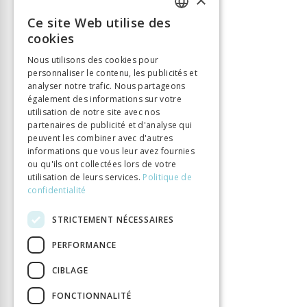
ISBN
9783034013697
Ce site Web utilise des
FRENCH
Nombre de pages
272
cookies
Parution
20 sept. 2016
GERMAN
Nous utilisons des cookies pour
DOI
1033057/chronos.1369
personnaliser le contenu, les publicités et
ITALIAN
analyser notre trafic. Nous partageons
également des informations sur votre
utilisation de notre site avec nos
partenaires de publicité et d'analyse qui
peuvent les combiner avec d'autres
informations que vous leur avez fournies
ou qu'ils ont collectées lors de votre
utilisation de leurs services.
Politique de
confidentialité
STRICTEMENT NÉCESSAIRES
PERFORMANCE
CIBLAGE
FONCTIONNALITÉ