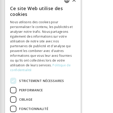
ISBN
9783034013697
Ce site Web utilise des
FRENCH
Nombre de pages
272
cookies
Parution
20 sept. 2016
GERMAN
Nous utilisons des cookies pour
DOI
1033057/chronos.1369
personnaliser le contenu, les publicités et
ITALIAN
analyser notre trafic. Nous partageons
également des informations sur votre
utilisation de notre site avec nos
partenaires de publicité et d'analyse qui
peuvent les combiner avec d'autres
informations que vous leur avez fournies
ou qu'ils ont collectées lors de votre
utilisation de leurs services.
Politique de
confidentialité
STRICTEMENT NÉCESSAIRES
PERFORMANCE
CIBLAGE
FONCTIONNALITÉ