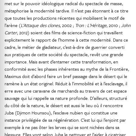
met sur le pouvoir idéologique radical du spectacle de masse,
métaphorise la modernité tardive. Il n’est pas étonnant à ce titre
que toutes les productions récentes qui mobilisent le motif de
l’arène (
L’Attaque des clones
, 2002 ;
Tron : L’Héritage
, 2010 ;
John
Carter
, 2012) soient des films de science-fiction qui travaillent
explicitement le rapport de l’homme à cette modernité. Dans ce
cadre, le métier de gladiateur, c’est-à-dire de guerrier converti
aux pratiques de cette société du spectacle, revêt une grande
importance. Mais avant d’entamer cette transformation, en
conformité avec les phases inhérentes au mythe de la Frontière,
Maximus doit d’abord faire un bref passage dans le désert qui le
ramène à un état originel. Réduit à l’immobilité et à l’esclavage, il
erre avec une caravane de marchands au travers de cet espace
sauvage qui lui rappelle sa nature profonde. D’ailleurs, structuré
du côté de la nature, le désert est aussi le lieu où il rencontre
Juba (Djimon Hounsou), l’esclave nubien qui constitue une
instance privilégiée de sa régénération. C’est lui qui l’enjoint par
exemple à ne pas ôter les larves qui se sont nichées dans sa
blessure. Elles vont selon Juba le nettoyer et l’aider à cicatriser.