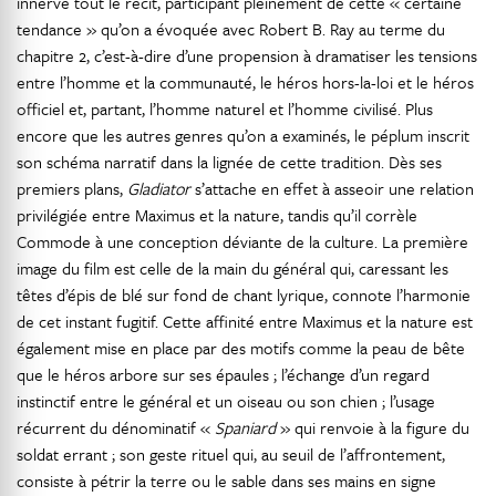
innerve tout le récit, participant pleinement de cette « certaine
tendance » qu’on a évoquée avec Robert B. Ray au terme du
chapitre 2, c’est-à-dire d’une propension à dramatiser les tensions
entre l’homme et la communauté, le héros hors-la-loi et le héros
officiel et, partant, l’homme naturel et l’homme civilisé. Plus
encore que les autres genres qu’on a examinés, le péplum inscrit
son schéma narratif dans la lignée de cette tradition. Dès ses
premiers plans,
Gladiator
s’attache en effet à asseoir une relation
privilégiée entre Maximus et la nature, tandis qu’il corrèle
Commode à une conception déviante de la culture. La première
image du film est celle de la main du général qui, caressant les
têtes d’épis de blé sur fond de chant lyrique, connote l’harmonie
de cet instant fugitif. Cette affinité entre Maximus et la nature est
également mise en place par des motifs comme la peau de bête
que le héros arbore sur ses épaules ; l’échange d’un regard
instinctif entre le général et un oiseau ou son chien ; l’usage
récurrent du dénominatif «
Spaniard
» qui renvoie à la figure du
soldat errant ; son geste rituel qui, au seuil de l’affrontement,
consiste à pétrir la terre ou le sable dans ses mains en signe