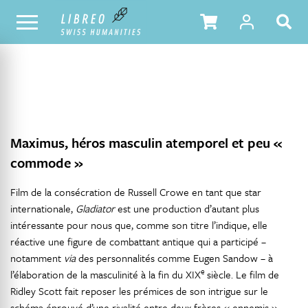
NOTRE CATALOGUE
TABLE DES MATIÈRES
Maximus, héros masculin atemporel et peu «
commode »
Film de la consécration de Russell Crowe en tant que star
internationale,
Gladiator
est une production d’autant plus
intéressante pour nous que, comme son titre l’indique, elle
réactive une figure de combattant antique qui a participé –
notamment
via
des personnalités comme Eugen Sandow – à
e
l’élaboration de la masculinité à la fin du XIX
siècle. Le film de
Ridley Scott fait reposer les prémices de son intrigue sur le
schéma éprouvé d’une rivalité entre deux frères « ennemis »,