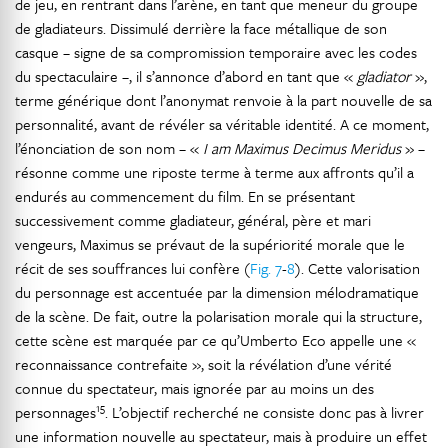
de jeu, en rentrant dans l’arène, en tant que meneur du groupe
de gladiateurs. Dissimulé derrière la face métallique de son
casque – signe de sa compromission temporaire avec les codes
du spectaculaire –, il s’annonce d’abord en tant que «
gladiator
»,
terme générique dont l’anonymat renvoie à la part nouvelle de sa
personnalité, avant de révéler sa véritable identité. A ce moment,
l’énonciation de son nom – «
I am Maximus Decimus Meridus
» –
résonne comme une riposte terme à terme aux affronts qu’il a
endurés au commencement du film. En se présentant
successivement comme gladiateur, général, père et mari
vengeurs, Maximus se prévaut de la supériorité morale que le
récit de ses souffrances lui confère (
Fig. 7
-
8
). Cette valorisation
du personnage est accentuée par la dimension mélodramatique
de la scène. De fait, outre la polarisation morale qui la structure,
cette scène est marquée par ce qu’Umberto Eco appelle une «
reconnaissance contrefaite », soit la révélation d’une vérité
connue du spectateur, mais ignorée par au moins un des
15
personnages
. L’objectif recherché ne consiste donc pas à livrer
une information nouvelle au spectateur, mais à produire un effet