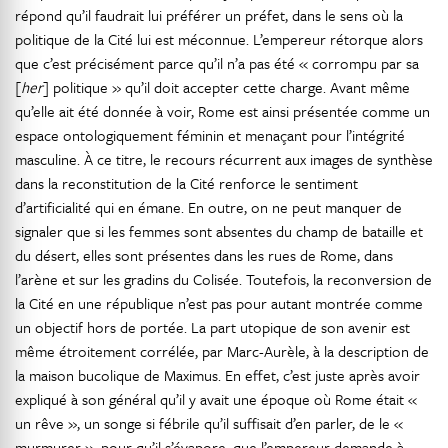
répond qu’il faudrait lui préférer un préfet, dans le sens où la
politique de la Cité lui est méconnue. L’empereur rétorque alors
que c’est précisément parce qu’il n’a pas été « corrompu par sa
[
her
] politique » qu’il doit accepter cette charge. Avant même
qu’elle ait été donnée à voir, Rome est ainsi présentée comme un
espace ontologiquement féminin et menaçant pour l’intégrité
masculine. À ce titre, le recours récurrent aux images de synthèse
dans la reconstitution de la Cité renforce le sentiment
d’artificialité qui en émane. En outre, on ne peut manquer de
signaler que si les femmes sont absentes du champ de bataille et
du désert, elles sont présentes dans les rues de Rome, dans
l’arène et sur les gradins du Colisée. Toutefois, la reconversion de
la Cité en une république n’est pas pour autant montrée comme
un objectif hors de portée. La part utopique de son avenir est
même étroitement corrélée, par Marc-Aurèle, à la description de
la maison bucolique de Maximus. En effet, c’est juste après avoir
expliqué à son général qu’il y avait une époque où Rome était «
un rêve », un songe si fébrile qu’il suffisait d’en parler, de le «
murmurer », pour qu’il s’évapore, que l’empereur demande à