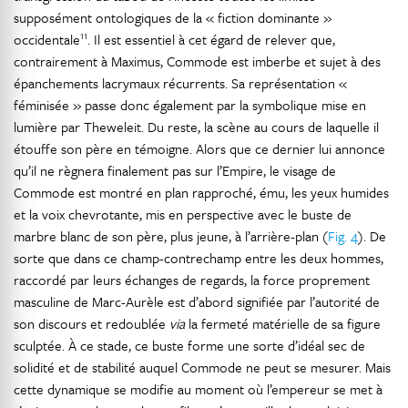
supposément ontologiques de la « fiction dominante »
11
occidentale
. Il est essentiel à cet égard de relever que,
contrairement à Maximus, Commode est imberbe et sujet à des
épanchements lacrymaux récurrents. Sa représentation «
féminisée » passe donc également par la symbolique mise en
lumière par Theweleit. Du reste, la scène au cours de laquelle il
étouffe son père en témoigne. Alors que ce dernier lui annonce
qu’il ne règnera finalement pas sur l’Empire, le visage de
Commode est montré en plan rapproché, ému, les yeux humides
et la voix chevrotante, mis en perspective avec le buste de
marbre blanc de son père, plus jeune, à l’arrière-plan (
Fig. 4
). De
sorte que dans ce champ-contrechamp entre les deux hommes,
raccordé par leurs échanges de regards, la force proprement
masculine de Marc-Aurèle est d’abord signifiée par l’autorité de
son discours et redoublée
via
la fermeté matérielle de sa figure
sculptée. À ce stade, ce buste forme une sorte d’idéal sec de
solidité et de stabilité auquel Commode ne peut se mesurer. Mais
cette dynamique se modifie au moment où l’empereur se met à