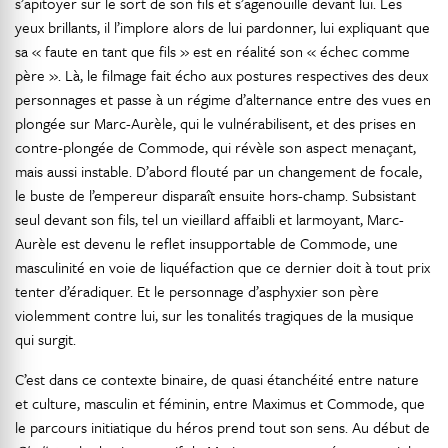
s’apitoyer sur le sort de son fils et s’agenouille devant lui. Les
yeux brillants, il l’implore alors de lui pardonner, lui expliquant que
sa « faute en tant que fils » est en réalité son « échec comme
père ». Là, le filmage fait écho aux postures respectives des deux
personnages et passe à un régime d’alternance entre des vues en
plongée sur Marc-Aurèle, qui le vulnérabilisent, et des prises en
contre-plongée de Commode, qui révèle son aspect menaçant,
mais aussi instable. D’abord flouté par un changement de focale,
le buste de l’empereur disparaît ensuite hors-champ. Subsistant
seul devant son fils, tel un vieillard affaibli et larmoyant, Marc-
Aurèle est devenu le reflet insupportable de Commode, une
masculinité en voie de liquéfaction que ce dernier doit à tout prix
tenter d’éradiquer. Et le personnage d’asphyxier son père
violemment contre lui, sur les tonalités tragiques de la musique
qui surgit.
C’est dans ce contexte binaire, de quasi étanchéité entre nature
et culture, masculin et féminin, entre Maximus et Commode, que
le parcours initiatique du héros prend tout son sens. Au début de