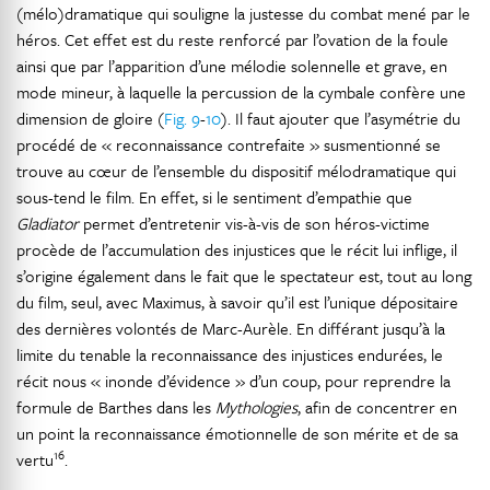
(mélo)dramatique qui souligne la justesse du combat mené par le
héros. Cet effet est du reste renforcé par l’ovation de la foule
ainsi que par l’apparition d’une mélodie solennelle et grave, en
mode mineur, à laquelle la percussion de la cymbale confère une
dimension de gloire (
Fig. 9
-
10
). Il faut ajouter que l’asymétrie du
procédé de « reconnaissance contrefaite » susmentionné se
trouve au cœur de l’ensemble du dispositif mélodramatique qui
sous-tend le film. En effet, si le sentiment d’empathie que
Gladiator
permet d’entretenir vis-à-vis de son héros-victime
procède de l’accumulation des injustices que le récit lui inflige, il
s’origine également dans le fait que le spectateur est, tout au long
du film, seul, avec Maximus, à savoir qu’il est l’unique dépositaire
des dernières volontés de Marc-Aurèle. En différant jusqu’à la
limite du tenable la reconnaissance des injustices endurées, le
récit nous « inonde d’évidence » d’un coup, pour reprendre la
formule de Barthes dans les
Mythologies
, afin de concentrer en
un point la reconnaissance émotionnelle de son mérite et de sa
16
vertu
.