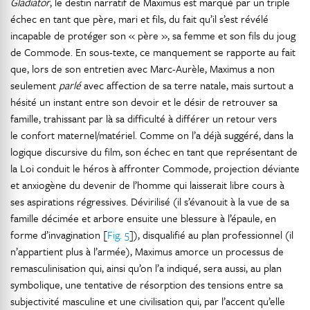
Gladiator
, le destin narratif de Maximus est marqué par un triple
échec en tant que père, mari et fils, du fait qu’il s’est révélé
incapable de protéger son « père », sa femme et son fils du joug
de Commode. En sous-texte, ce manquement se rapporte au fait
que, lors de son entretien avec Marc-Aurèle, Maximus a non
seulement
parlé
avec affection de sa terre natale, mais surtout a
hésité un instant entre son devoir et le désir de retrouver sa
famille, trahissant par là sa difficulté à différer un retour vers
le confort maternel/matériel. Comme on l’a déjà suggéré, dans la
logique discursive du film, son échec en tant que représentant de
la Loi conduit le héros à affronter Commode, projection déviante
et anxiogène du devenir de l’homme qui laisserait libre cours à
ses aspirations régressives. Dévirilisé (il s’évanouit à la vue de sa
famille décimée et arbore ensuite une blessure à l’épaule, en
forme d’invagination [
Fig. 5
]), disqualifié au plan professionnel (il
n’appartient plus à l’armée), Maximus amorce un processus de
remasculinisation qui, ainsi qu’on l’a indiqué, sera aussi, au plan
symbolique, une tentative de résorption des tensions entre sa
subjectivité masculine et une civilisation qui, par l’accent qu’elle