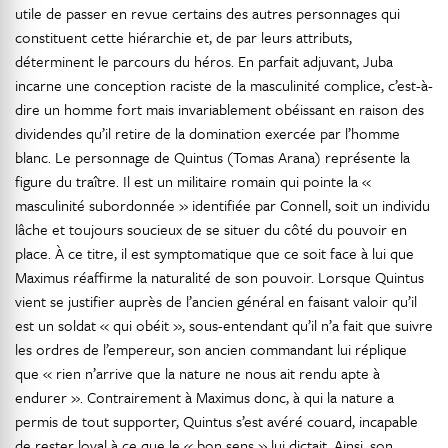
utile de passer en revue certains des autres personnages qui
constituent cette hiérarchie et, de par leurs attributs,
déterminent le parcours du héros. En parfait adjuvant, Juba
incarne une conception raciste de la masculinité complice, c’est-à-
dire un homme fort mais invariablement obéissant en raison des
dividendes qu’il retire de la domination exercée par l’homme
blanc. Le personnage de Quintus (Tomas Arana) représente la
figure du traître. Il est un militaire romain qui pointe la «
masculinité subordonnée » identifiée par Connell, soit un individu
lâche et toujours soucieux de se situer du côté du pouvoir en
place. À ce titre, il est symptomatique que ce soit face à lui que
Maximus réaffirme la naturalité de son pouvoir. Lorsque Quintus
vient se justifier auprès de l’ancien général en faisant valoir qu’il
est un soldat « qui obéit », sous-entendant qu’il n’a fait que suivre
les ordres de l’empereur, son ancien commandant lui réplique
que « rien n’arrive que la nature ne nous ait rendu apte à
endurer ». Contrairement à Maximus donc, à qui la nature a
permis de tout supporter, Quintus s’est avéré couard, incapable
de rester loyal à ce que le « bon sens » lui dictait. Ainsi, son