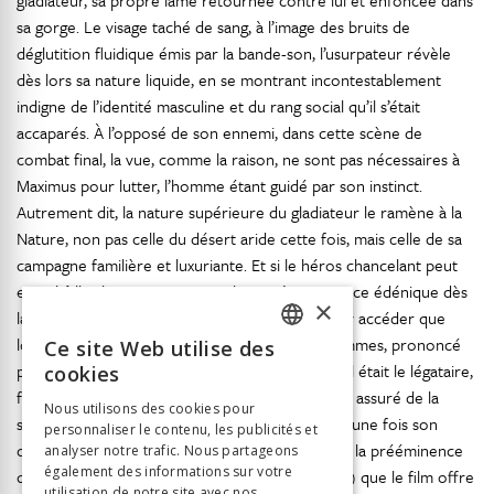
gladiateur, sa propre lame retournée contre lui et enfoncée dans
sa gorge. Le visage taché de sang, à l’image des bruits de
déglutition fluidique émis par la bande-son, l’usurpateur révèle
dès lors sa nature liquide, en se montrant incontestablement
indigne de l’identité masculine et du rang social qu’il s’était
accaparés. À l’opposé de son ennemi, dans cette scène de
combat final, la vue, comme la raison, ne sont pas nécessaires à
Maximus pour lutter, l’homme étant guidé par son instinct.
Autrement dit, la nature supérieure du gladiateur le ramène à la
Nature, non pas celle du désert aride cette fois, mais celle de sa
campagne familière et luxuriante. Et si le héros chancelant peut
entrebâiller la porte qui ouvre la voie à cet espace édénique dès
×
la mort de Commode, il ne peut véritablement y accéder que
lorsqu’il a donné l’ordre de faire libérer ses hommes, prononcé
Ce site Web utilise des
FRENCH
publiquement les paroles de Marc-Aurèle dont il était le légataire,
cookies
GERMAN
fait réhabiliter le sénateur Gracchus et qu’il s’est assuré de la
Nous utilisons des cookies pour
sécurité de Lucius auprès de Lucilla. Ce n’est qu’une fois son
personnaliser le contenu, les publicités et
ITALIAN
devoir accompli, qu’il a veillé personnellement à la prééminence
analyser notre trafic. Nous partageons
également des informations sur votre
du masculin (ses hommes, le sénateur et Lucius) que le film offre
utilisation de notre site avec nos