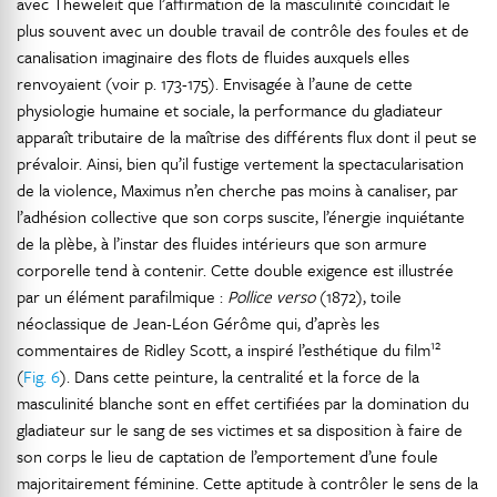
avec Theweleit que l’affirmation de la masculinité coïncidait le
plus souvent avec un double travail de contrôle des foules et de
canalisation imaginaire des flots de fluides auxquels elles
renvoyaient (voir p. 173-175). Envisagée à l’aune de cette
physiologie humaine et sociale, la performance du gladiateur
apparaît tributaire de la maîtrise des différents flux dont il peut se
prévaloir. Ainsi, bien qu’il fustige vertement la spectacularisation
de la violence, Maximus n’en cherche pas moins à canaliser, par
l’adhésion collective que son corps suscite, l’énergie inquiétante
de la plèbe, à l’instar des fluides intérieurs que son armure
corporelle tend à contenir. Cette double exigence est illustrée
par un élément parafilmique :
Pollice verso
(1872), toile
néoclassique de Jean-Léon Gérôme qui, d’après les
12
commentaires de Ridley Scott, a inspiré l’esthétique du film
(
Fig. 6
). Dans cette peinture, la centralité et la force de la
masculinité blanche sont en effet certifiées par la domination du
gladiateur sur le sang de ses victimes et sa disposition à faire de
son corps le lieu de captation de l’emportement d’une foule
majoritairement féminine. Cette aptitude à contrôler le sens de la