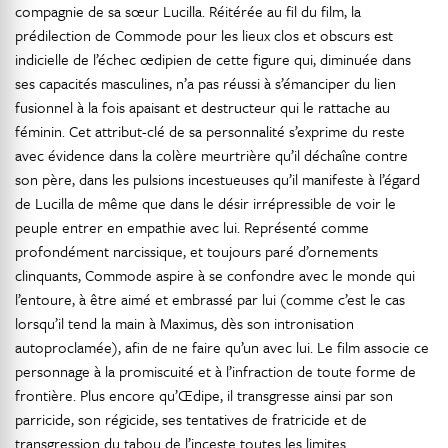
compagnie de sa sœur Lucilla. Réitérée au fil du film, la
prédilection de Commode pour les lieux clos et obscurs est
indicielle de l’échec œdipien de cette figure qui, diminuée dans
ses capacités masculines, n’a pas réussi à s’émanciper du lien
fusionnel à la fois apaisant et destructeur qui le rattache au
féminin. Cet attribut-clé de sa personnalité s’exprime du reste
avec évidence dans la colère meurtrière qu’il déchaîne contre
son père, dans les pulsions incestueuses qu’il manifeste à l’égard
de Lucilla de même que dans le désir irrépressible de voir le
peuple entrer en empathie avec lui. Représenté comme
profondément narcissique, et toujours paré d’ornements
clinquants, Commode aspire à se confondre avec le monde qui
l’entoure, à être aimé et embrassé par lui (comme c’est le cas
lorsqu’il tend la main à Maximus, dès son intronisation
autoproclamée), afin de ne faire qu’un avec lui. Le film associe ce
personnage à la promiscuité et à l’infraction de toute forme de
frontière. Plus encore qu’Œdipe, il transgresse ainsi par son
parricide, son régicide, ses tentatives de fratricide et de
transgression du tabou de l’inceste toutes les limites