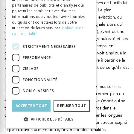
un gros plan en contre-plongée du visage en larmes de Lucilla lui
partenaires de publicité et d'analyse qui
disant, la gorge serrée, d’aller rejoindre les siens. Le plan
peuvent les combiner avec d'autres
visualisant le déplacement horizontal, comme en lévitation, du
informations que vous leur avez fournies
ou qu'ils ont collectées lors de votre
buste du héros au-dessus du sable du Colisée, signale alors qu’il
utilisation de leurs services.
Politique de
s’est affranchi du poids de la matérialité (urbaine), avant qu’une
confidentialité
vue chargée d’une connotation onirique par sa granulosité et ses
couleurs désaturées montre sa traversée des champs, en
STRICTEMENT NÉCESSAIRES
direction de sa femme et de son fils défunts. On voit ainsi que la
PERFORMANCE
fixation positive de la masculinité du héros s’opère à partir de la
pérennisation de ce qu’il est et du retranchement de ce qu’il n’est
CIBLAGE
pas (Commode).
FONCTIONNALITÉ
Il est utile de noter que l’image du retour de Maximus sur ses
NON CLASSIFIÉS
terres d’origine contient le même motif que le premier plan du
film, soit la main du héros caressant les épis de blé (motif qui se
ACCEPTER TOUT
REFUSER TOUT
trouve également inséré lors de l’errance du héros dans le
désert). La scène laisse d’ailleurs aussi se déployer les longues
AFFICHER LES DÉTAILS
mélopées lyriques de style nord-africain qui avaient accompagné
le plan d’ouverture. En outre, l’inversion des tonalités