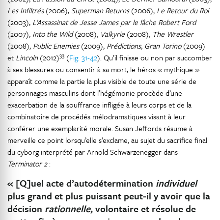
Les Infiltrés
(2006),
Superman Returns
(2006),
Le Retour du Roi
(2003),
L’Assassinat de Jesse James par le lâche Robert Ford
(2007)
, Into the Wild
(2008),
Valkyrie
(2008),
The Wrestler
(2008),
Public Enemies
(2009),
Prédictions
,
Gran Torino
(2009)
33
et
Lincoln
(2012)
(
Fig. 31-42
). Qu’il finisse ou non par succomber
à ses blessures ou consentir à sa mort, le héros « mythique »
apparaît comme la partie la plus visible de toute une série de
personnages masculins dont l’hégémonie procède d’une
exacerbation de la souffrance infligée à leurs corps et de la
combinatoire de procédés mélodramatiques visant à leur
conférer une exemplarité morale. Susan Jeffords résume à
merveille ce point lorsqu’elle s’exclame, au sujet du sacrifice final
du cyborg interprété par Arnold Schwarzenegger dans
Terminator 2
:
« [Q]uel acte d’autodétermination
individuel
plus grand et plus puissant peut-il y avoir que la
décision
rationnelle
, volontaire et résolue de