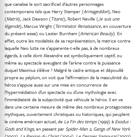
que canalise le sort sacrificiel d’autres personnages
contemporains tels que Harry Stamper (
Armageddon
), Neo
(
Matrix
), Jack Dawson (
Titanic
), Robert Neville (
Je suis une
légende
), Marcus Wright (
Terminator Renaissance
, en couverture
du présent essai) ou Lester Burnham (
American Beauty
). En
effet, outre les modalités de sa représentation, la matrice contre
laquelle Neo lutte ne s’apparente-t-elle pas, à de nombreux
égards, à celle dont Alexandre est symboliquement captif, ou
même au spectacle aveuglant de l’arène contre la puissance
duquel Maximus s’élève ? Malgré le cadre antique et dépouillé
propre au péplum, on voit que l’affirmation de la masculinité du
héros s’appuie aussi sur une mise en concurrence de
l’hypermédiation d’un spectacle ou d’une mythologie avec
l’immédiateté de la subjectivité que véhicule le héros. Il en va
dans une certaine mesure de même des nombreux protagonistes
mythiques, ouvertement christiques ou historiques, qui peuplent
le cinéma américain actuel, de
La Fin des temps
(1999) à
Exodus :
Gods and Kings
, en passant par
Spider-Man 2
,
Gangs of New York
(2002),
La Passion du Christ
(2004),
Le Dernier Samouraï
(2003),