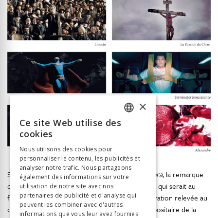
×
Ce site Web utilise des
FRENCH
cookies
GERMAN
Nous utilisons des cookies pour
personnaliser le contenu, les publicités et
ITALIAN
analyser notre trafic. Nous partageons
Si on l’applique à tous les exemples évoqués
supra
, la remarque
également des informations sur votre
de Jeffords conduit à formuler une observation qui serait au
utilisation de notre site avec nos
partenaires de publicité et d'analyse qui
fond le corollaire de la propension à l’autogénération relevée au
peuvent les combiner avec d'autres
chapitre précédent : celui de la tendance du dépositaire de la
informations que vous leur avez fournies