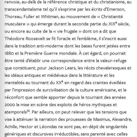
renvoie, au-delà de la référence christique et du christianisme, au
transcendantalisme tel qu’il s’exprime par les écrits d’Emerson,
Thoreau, Fuller et Whitman, au mouvement de « Christianité
e
musculaire » qui émerge durant la seconde partie du XIX
siècle,
ou encore au culte de la « vie frugale » dont on a dit que
Théodore Roosevelt se fit l’oracle et l’emblème, il s’inscrit aussi
dans la tradition anti-moderne dont les bases furent jetées entre
1880 et la Première Guerre mondiale. À cet égard, on pourrait
être tenté d’établir une correspondance entre la valeur-refuge
que constituent, pour Jackson Lears, les récits chevaleresques et
les idéaux antiques et médiévaux dans la littérature et les
e
mentalités au tournant du XX
en regard des craintes éveillées
par l’impression de surcivilisation de la culture américaine, et le
réconfort que semble apporter depuis le tournant des années
2000 la mise en scène des exploits de héros mythiques et
32
atemporels
. Par ailleurs, on peut relever que les tensions que
vise à atténuer la narration des prouesses de Maximus, Alexandre,
Achille, Hector et Léonidas ne sont pas, en dépit de singularités
génériques et discursives irréductibles, sans parenté avec celles