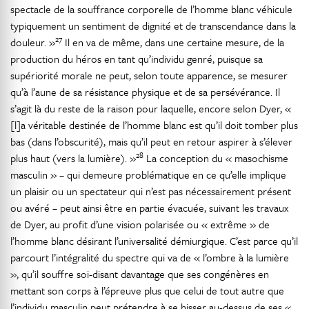
spectacle de la souffrance corporelle de l’homme blanc véhicule
typiquement un sentiment de dignité et de transcendance dans la
27
douleur. »
Il en va de même, dans une certaine mesure, de la
production du héros en tant qu’individu genré, puisque sa
supériorité morale ne peut, selon toute apparence, se mesurer
qu’à l’aune de sa résistance physique et de sa persévérance. Il
s’agit là du reste de la raison pour laquelle, encore selon Dyer, «
[l]a véritable destinée de l’homme blanc est qu’il doit tomber plus
bas (dans l’obscurité), mais qu’il peut en retour aspirer à s’élever
28
plus haut (vers la lumière). »
La conception du « masochisme
masculin » – qui demeure problématique en ce qu’elle implique
un plaisir ou un spectateur qui n’est pas nécessairement présent
ou avéré – peut ainsi être en partie évacuée, suivant les travaux
de Dyer, au profit d’une vision polarisée ou « extrême » de
l’homme blanc désirant l’universalité démiurgique. C’est parce qu’il
parcourt l’intégralité du spectre qui va de « l’ombre à la lumière
», qu’il souffre soi-disant davantage que ses congénères en
mettant son corps à l’épreuve plus que celui de tout autre que
l’individu masculin peut prétendre à se hisser au-dessus de ses «