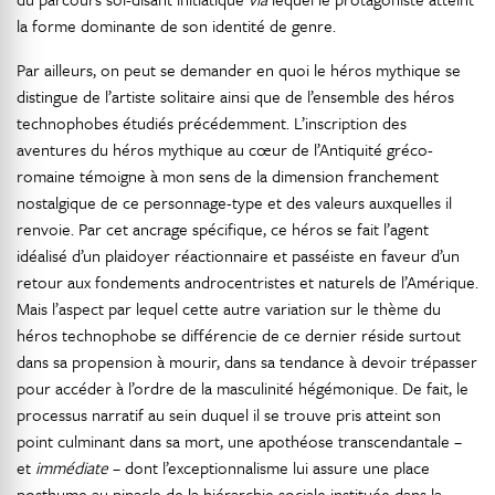
la forme dominante de son identité de genre.
Par ailleurs, on peut se demander en quoi le héros mythique se
distingue de l’artiste solitaire ainsi que de l’ensemble des héros
technophobes étudiés précédemment. L’inscription des
aventures du héros mythique au cœur de l’Antiquité gréco-
romaine témoigne à mon sens de la dimension franchement
nostalgique de ce personnage-type et des valeurs auxquelles il
renvoie. Par cet ancrage spécifique, ce héros se fait l’agent
idéalisé d’un plaidoyer réactionnaire et passéiste en faveur d’un
retour aux fondements androcentristes et naturels de l’Amérique.
Mais l’aspect par lequel cette autre variation sur le thème du
héros technophobe se différencie de ce dernier réside surtout
dans sa propension à mourir, dans sa tendance à devoir trépasser
pour accéder à l’ordre de la masculinité hégémonique. De fait, le
processus narratif au sein duquel il se trouve pris atteint son
point culminant dans sa mort, une apothéose transcendantale –
et
immédiate
– dont l’exceptionnalisme lui assure une place
posthume au pinacle de la hiérarchie sociale instituée dans la