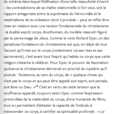
du schéma dans lequel l’édification d’une telle masculinité s’inscrit
– les contradictions de sa chaîne citationnelle si l’on veut, soit le
rapport antagoniste entre la suprématie du héros-mâle et le
matérialisme de la civilisation dont il procède – peut en effet être
mise en relation avec une tension fondamentale du christianisme
: la dualité esprit/ corps, divin/humain, du modèle masculin figuré
par le personnage de Jésus. Comme le note Richard Dyer, un des
paradoxes fondateurs du christianisme est que, en dépit de tout
l’accent qu’il met sur le corps (notamment
via
ses rites et ses
sacrements), c’est avant tout l’esprit qui habite ce corps que cette
religion s’attache à célébrer. Pour Dyer, le pouvoir de fascination
qu’exerce le christianisme dériverait en priorité du mystère qu’il
postule : l’existence, au sein du corps, de « quelque chose qui
n’est pas le corps et qui peut être appelé soit esprit, soit pensée,
26
soit âme ou Dieu. »
C’est en vertu de cette tension que la
souffrance apparaît, toujours selon Dyer, comme l’expression
primordiale de la matérialité du corps, d’une humanité de l’être,
tout en permettant d’attester la capacité de l’individu à
transcender ce corps, à certifier sa spiritualité profonde : « Le