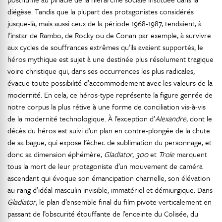
diégèse. Tandis que la plupart des protagonistes considérés
jusque-là, mais aussi ceux de la période 1968-1987, tendaient, à
l’instar de Rambo, de Rocky ou de Conan par exemple, à survivre
aux cycles de souffrances extrêmes qu’ils avaient supportés, le
héros mythique est sujet à une destinée plus résolument tragique
voire christique qui, dans ses occurrences les plus radicales,
évacue toute possibilité d’accommodement avec les valeurs de la
modernité. En cela, ce héros-type représente la figure genrée de
notre corpus la plus rétive à une forme de conciliation vis-à-vis
de la modernité technologique. À l’exception d’
Alexandre
, dont le
décès du héros est suivi d’un plan en contre-plongée de la chute
de sa bague, qui expose l’échec de sublimation du personnage, et
donc sa dimension éphémère,
Gladiator
,
300
et
Troie
marquent
tous la mort de leur protagoniste d’un mouvement de caméra
ascendant qui évoque son émancipation charnelle, son élévation
au rang d’idéal masculin invisible, immatériel et démiurgique. Dans
Gladiator
, le plan d’ensemble final du film pivote verticalement en
passant de l’obscurité étouffante de l’enceinte du Colisée, du