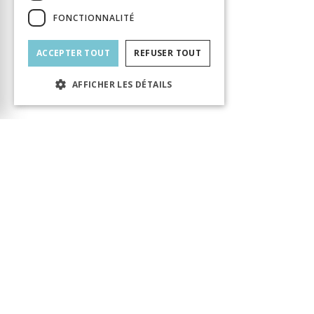
FONCTIONNALITÉ
ACCEPTER TOUT
REFUSER TOUT
AFFICHER LES DÉTAILS
Le produit a bien été ajouté au panier ! Vous
pouvez continuer votre visite ou accéder au
panier pour finaliser votre commande.