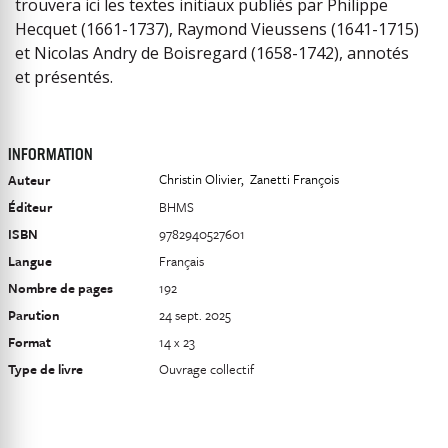
trouvera ici les textes initiaux publiés par Philippe
Hecquet (1661-1737), Raymond Vieussens (1641-1715)
et Nicolas Andry de Boisregard (1658-1742), annotés
et présentés.
INFORMATION
Christin Olivier
Zanetti François
Auteur
Éditeur
BHMS
ISBN
9782940527601
Langue
Français
Nombre de pages
192
Parution
24 sept. 2025
Format
14 x 23
Type de livre
Ouvrage collectif