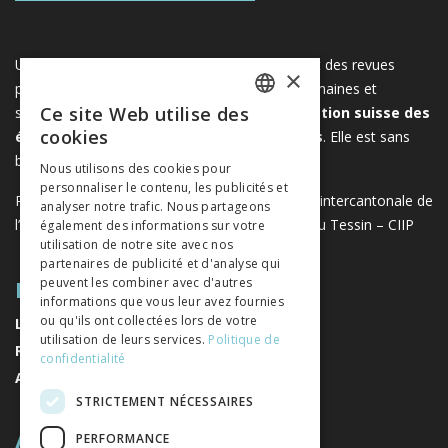
Une plateforme unique regroupant des livres et des revues
×
publiés par les éditeurs suisses de sciences humaines et
Ce site Web utilise des
sociales. Libreo.ch est la propriété de l'
Association suisse des
FRENCH
cookies
éditeurs de sciences sociales et humaines
. Elle est sans
GERMAN
but lucratif.
www.editeurssuisses.ch
Nous utilisons des cookies pour
personnaliser le contenu, les publicités et
ITALIAN
Projet réalisé avec le soutien de la Conférence intercantonale de
analyser notre trafic. Nous partageons
l’instruction publique de la Suisse romande et du Tessin – CIIP
également des informations sur votre
utilisation de notre site avec nos
partenaires de publicité et d'analyse qui
PLAN DU SITE
peuvent les combiner avec d'autres
informations que vous leur avez fournies
ou qu'ils ont collectées lors de votre
LIVRES
utilisation de leurs services.
Politique de
REVUES
confidentialité
AUTEURS
STRICTEMENT NÉCESSAIRES
A PROPOS
PERFORMANCE