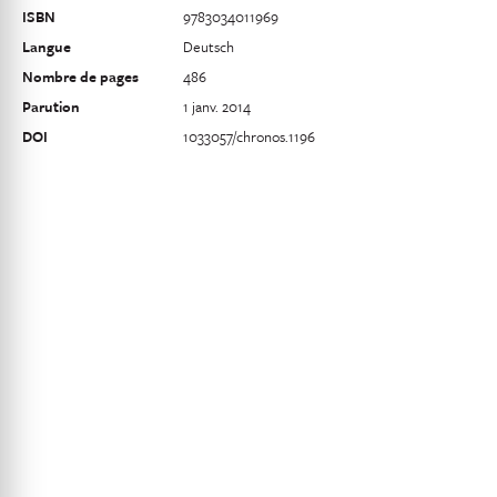
ISBN
9783034011969
Langue
Deutsch
Nombre de pages
486
Parution
1 janv. 2014
DOI
1033057/chronos.1196