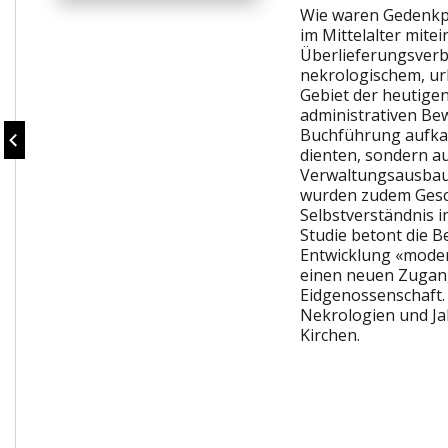
Wie waren Gedenkpr
im Mittelalter mit
Überlieferungsverb
nekrologischem, ur
Gebiet der heutige
administrativen B
Buchführung aufkam
dienten, sondern a
Verwaltungsausbau.
wurden zudem Geschi
Selbstverständnis 
Studie betont die 
Entwicklung «moder
einen neuen Zugang
Eidgenossenschaft. 
Nekrologien und Ja
Kirchen.