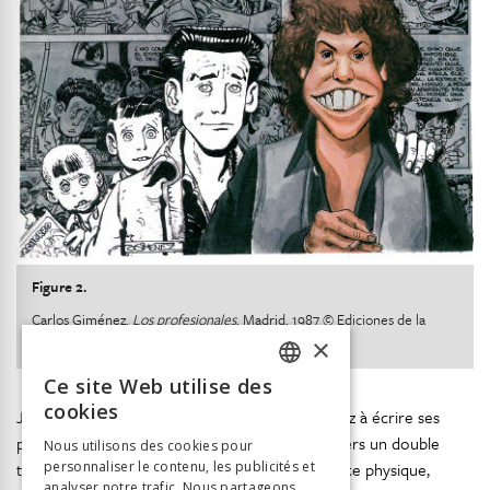
Figure 2.
Carlos Giménez,
Los profesionales
, Madrid, 1987 © Ediciones de la
×
Torre
Ce site Web utilise des
FRENCH
cookies
Joan Mundet – encouragé d’ailleurs par Giménez à écrire ses
GERMAN
propres histoires – retrace son parcours à travers un double
Nous utilisons des cookies pour
transparent nommé Joan Fornells : ressemblance physique,
personnaliser le contenu, les publicités et
ITALIAN
analyser notre trafic. Nous partageons