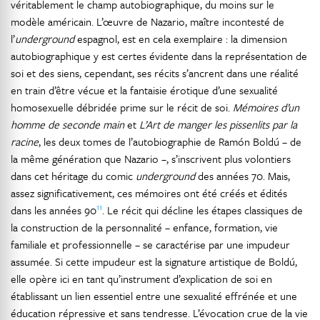
véritablement le champ autobiographique, du moins sur le
modèle américain. L’œuvre de Nazario, maître incontesté de
l’
underground
espagnol, est en cela exemplaire : la dimension
autobiographique y est certes évidente dans la représentation de
soi et des siens, cependant, ses récits s’ancrent dans une réalité
en train d’être vécue et la fantaisie érotique d’une sexualité
homosexuelle débridée prime sur le récit de soi.
Mémoires d’un
homme de seconde main
et
L’Art de manger les pissenlits par la
racine
, les deux tomes de l’autobiographie de Ramón Boldú – de
la même génération que Nazario –, s’inscrivent plus volontiers
dans cet héritage du comic
underground
des années 70. Mais,
assez significativement, ces mémoires ont été créés et édités
11
dans les années 90
. Le récit qui décline les étapes classiques de
la construction de la personnalité – enfance, formation, vie
familiale et professionnelle – se caractérise par une impudeur
assumée. Si cette impudeur est la signature artistique de Boldú,
elle opère ici en tant qu’instrument d’explication de soi en
établissant un lien essentiel entre une sexualité effrénée et une
éducation répressive et sans tendresse. L’évocation crue de la vie