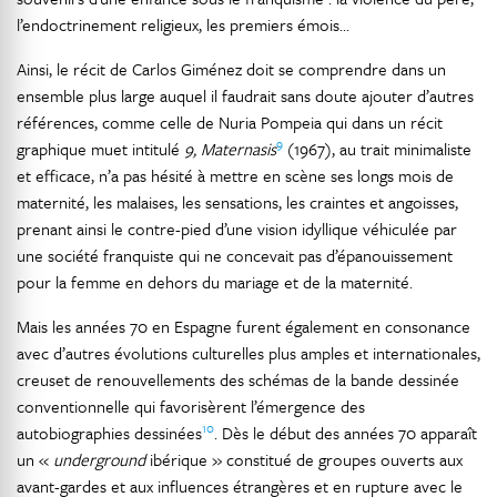
l’endoctrinement religieux, les premiers émois…
Ainsi, le récit de Carlos Giménez doit se comprendre dans un
ensemble plus large auquel il faudrait sans doute ajouter d’autres
références, comme celle de Nuria Pompeia qui dans un récit
9
graphique muet intitulé
9, Maternasis
(1967), au trait minimaliste
et efficace, n’a pas hésité à mettre en scène ses longs mois de
maternité, les malaises, les sensations, les craintes et angoisses,
prenant ainsi le contre-pied d’une vision idyllique véhiculée par
une société franquiste qui ne concevait pas d’épanouissement
pour la femme en dehors du mariage et de la maternité.
Mais les années 70 en Espagne furent également en consonance
avec d’autres évolutions culturelles plus amples et internationales,
creuset de renouvellements des schémas de la bande dessinée
conventionnelle qui favorisèrent l’émergence des
10
autobiographies dessinées
. Dès le début des années 70 apparaît
un «
underground
ibérique » constitué de groupes ouverts aux
avant-gardes et aux influences étrangères et en rupture avec le