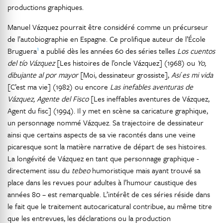
productions graphiques.
Manuel Vázquez pourrait être considéré comme un précurseur
de l’autobiographie en Espagne. Ce prolifique auteur de l’École
1
Bruguera
a publié dès les années 60 des séries telles
Los cuentos
del tío Vázquez
[Les histoires de l’oncle Vázquez] (1968) ou
Yo,
dibujante al por mayor
[Moi, dessinateur grossiste],
Así es mi vida
[C’est ma vie] (1982) ou encore
Las inefables aventuras de
Vázquez, Agente del Fisco
[Les ineffables aventures de Vázquez,
Agent du fisc] (1994). Il y met en scène sa caricature graphique,
un personnage nommé Vázquez. Sa trajectoire de dessinateur
ainsi que certains aspects de sa vie racontés dans une veine
picaresque sont la matière narrative de départ de ses histoires.
La longévité de Vázquez en tant que personnage graphique -
directement issu du
tebeo
humoristique mais ayant trouvé sa
place dans les revues pour adultes à l’humour caustique des
années 80 – est remarquable. L’intérêt de ces séries réside dans
le fait que le traitement autocaricatural contribue, au même titre
que les entrevues, les déclarations ou la production