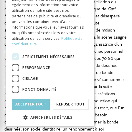
symétrie des parcours et paratexte établissent la filiation du
également des informations sur votre
double de papier de l’auteur. Le réalisme graphique de
Gari
utilisation de notre site avec nos
34
Folch
entre en consonance avec le ton rageur et désespéré
partenaires de publicité et d'analyse qui
peuvent les combiner avec d'autres
d’un récit dont l’enjeu est l’identité. Le récit débute
informations que vous leur avez fournies
significativement par l’anecdote d’une secrétaire de maison
ou qu'ils ont collectées lors de votre
d’édition incapable de retenir le nom de Fornells, la scène assigne
utilisation de leurs services.
Politique de
d’emblée à la thématique du nom la fonction organisatrice d’un
confidentialité
récit autobiographique associant étroitement l’échec personnel
STRICTEMENT NÉCESSAIRES
et un tableau critique du milieu éditorial des années 70-80 qui
questionne les conditions d’émergence de la bande dessinée
PERFORMANCE
d’auteur en Espagne. Le choix de devenir auteur de bande
CIBLAGE
dessinée est à l’origine de la rupture avec le père vécue comme
une négation inaugurale du sujet et renforcée par la suite
FONCTIONNALITÉ
d’échecs professionnels, les éditeurs refusant ses créations
originales trop éloignées de leurs critères de production qui
ACCEPTER TOUT
REFUSER TOUT
privilégient la quantité, la rapidité et la propreté du trait, que l’un
d’eux résumera sèchement : « nous n’avons pas besoin
AFFICHER LES DÉTAILS
d’artistes ». Ces échecs le conduiront à abandonner la bande
dessinée, son socle identitaire, un renoncement à soi