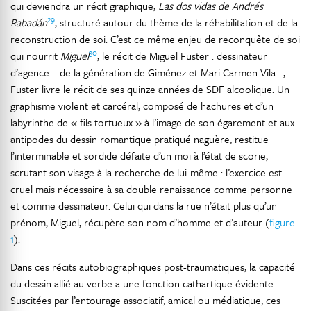
qui deviendra un récit graphique,
Las dos vidas de Andrés
29
Rabadán
, structuré autour du thème de la réhabilitation et de la
reconstruction de soi. C’est ce même enjeu de reconquête de soi
30
qui nourrit
Miguel
, le récit de Miguel Fuster : dessinateur
d’agence – de la génération de Giménez et Mari Carmen Vila –,
Fuster livre le récit de ses quinze années de SDF alcoolique. Un
graphisme violent et carcéral, composé de hachures et d’un
labyrinthe de « fils tortueux » à l’image de son égarement et aux
antipodes du dessin romantique pratiqué naguère, restitue
l’interminable et sordide défaite d’un moi à l’état de scorie,
scrutant son visage à la recherche de lui-même : l’exercice est
cruel mais nécessaire à sa double renaissance comme personne
et comme dessinateur. Celui qui dans la rue n’était plus qu’un
prénom, Miguel, récupère son nom d’homme et d’auteur (
figure
1
).
Dans ces récits autobiographiques post-traumatiques, la capacité
du dessin allié au verbe a une fonction cathartique évidente.
Suscitées par l’entourage associatif, amical ou médiatique, ces