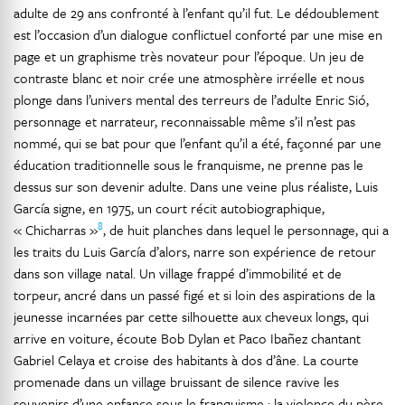
adulte de 29 ans confronté à l’enfant qu’il fut. Le dédoublement
est l’occasion d’un dialogue conflictuel conforté par une mise en
page et un graphisme très novateur pour l’époque. Un jeu de
contraste blanc et noir crée une atmosphère irréelle et nous
plonge dans l’univers mental des terreurs de l’adulte Enric Sió,
personnage et narrateur, reconnaissable même s’il n’est pas
nommé, qui se bat pour que l’enfant qu’il a été, façonné par une
éducation traditionnelle sous le franquisme, ne prenne pas le
dessus sur son devenir adulte. Dans une veine plus réaliste, Luis
García signe, en 1975, un court récit autobiographique,
8
« Chicharras »
, de huit planches dans lequel le personnage, qui a
les traits du Luis García d’alors, narre son expérience de retour
dans son village natal. Un village frappé d’immobilité et de
torpeur, ancré dans un passé figé et si loin des aspirations de la
jeunesse incarnées par cette silhouette aux cheveux longs, qui
arrive en voiture, écoute Bob Dylan et Paco Ibañez chantant
Gabriel Celaya et croise des habitants à dos d’âne. La courte
promenade dans un village bruissant de silence ravive les
souvenirs d’une enfance sous le franquisme : la violence du père,