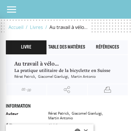
NOTRE CATALOGUE
AU TRAVAIL À VÉLO…
Accueil
Livres
Au travail à vélo…
LIVRE
TABLE DES MATIÈRES
RÉFÉRENCES
Au travail à vélo…
La pratique utilitaire de la bicyclette en Suisse
Rérat Patrick
Giacomel Gianluigi
Martin Antonio
INFORMATION
Rérat Patrick
Giacomel Gianluigi
Auteur
Martin Antonio
Éditeur
Alphil
×