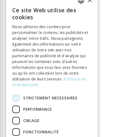
ISBN
9782889302284
Ce site Web utilise des
Langue
Français
FRENCH
cookies
Nombre de pages
182
GERMAN
Parution
9 août 2026
Nous utilisons des cookies pour
personnaliser le contenu, les publicités et
ITALIAN
Type de livre
Ouvrage collectif
analyser notre trafic. Nous partageons
DOI
10.33055/ALPHIL.03111
également des informations sur votre
utilisation de notre site avec nos
partenaires de publicité et d'analyse qui
peuvent les combiner avec d'autres
informations que vous leur avez fournies
ou qu'ils ont collectées lors de votre
utilisation de leurs services.
Politique de
confidentialité
STRICTEMENT NÉCESSAIRES
PERFORMANCE
CIBLAGE
FONCTIONNALITÉ