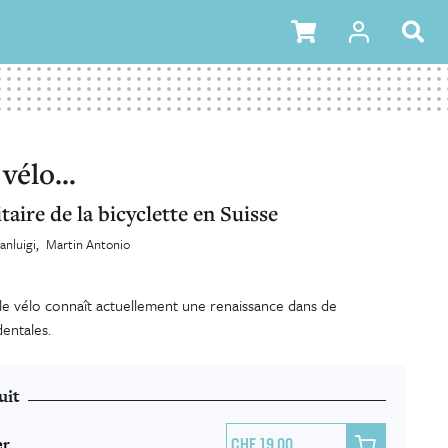
à vélo…
taire de la bicyclette en Suisse
anluigi
Martin Antonio
 le vélo connaît actuellement une renaissance dans de
entales.
uit
er

19.00