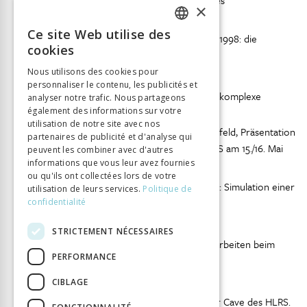
Stuttgart, in: BI. Informationen für Nutzer des
×
Rechenzentrums, Nr. 1/2, Februar 1995, S. 6.
Ce site Web utilise des
96 Abb. 10: Armageddon im Metacomputing 1998: die
FRENCH
cookies
Simulation eines Kometeneinschlags.
GERMAN
Nous utilisons des cookies pour
Quelle: HLRS (Uwe Wössner).
personnaliser le contenu, les publicités et
ITALIAN
100 Abb. 11: hww, HLRS und RUS 2000: eine komplexe
analyser notre trafic. Nous partageons
Struktur, die erstaunlich gut funktioniert.
également des informations sur votre
utilisation de notre site avec nos
Quelle: Roland Rühle, Das HLRS und sein Umfeld, Präsentation
partenaires de publicité et d'analyse qui
gehalten im Rahmen der Evaluation des HLRS am 15./16. Mai
peuvent les combiner avec d'autres
2000, S. 21 (Akten Küster).
informations que vous leur avez fournies
ou qu'ils ont collectées lors de votre
111 Abb. 12: Demonstrative Transparenz 2003: Simulation einer
utilisation de leurs services.
Politique de
«Zentralen Einrichtung».
confidentialité
Quelle: HLRS (Uwe Wössner, Archiv Resch).
STRICTEMENT NÉCESSAIRES
114 Abb. 13: Unboxing 2020: konzentriertes Arbeiten beim
PERFORMANCE
Aufbau der HAWK.
Quelle: Videostill, Ben Derzian für das HLRS.
CIBLAGE
121 Abb. 14: Einsichten von Innen: User in der Cave des HLRS.