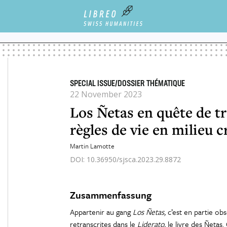
ITH, AND BEYOND CRIMINAL GROUPS
LOS ÑETAS EN QUÊTE DE TRANSFORMATION?: D
SPECIAL ISSUE/DOSSIER THÉMATIQUE
22 November 2023
Los Ñetas en quête de t
règles de vie en milieu c
Martin Lamotte
DOI: 10.36950/sjsca.2023.29.8872
Zusammenfassung
Appartenir au gang
Los Ñetas,
c’est en partie ob
retranscrites dans le
Liderato,
le livre des Ñetas