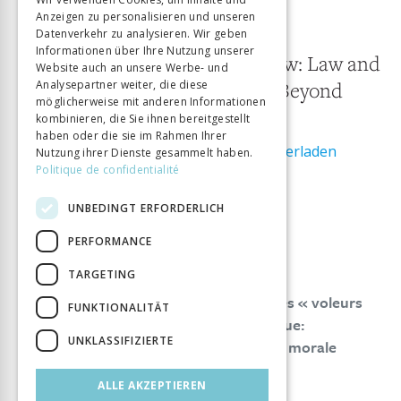
22 November 2023
Anzeigen zu personalisieren und unseren
ITALIAN
Datenverkehr zu analysieren. Wir geben
29/2023
Informationen über Ihre Nutzung unserer
The Law of the Outlaw: Law and
Website auch an unsere Werbe- und
Analysepartner weiter, die diese
Order In, With, and Beyond
möglicherweise mit anderen Informationen
Criminal Groups
kombinieren, die Sie ihnen bereitgestellt
haben oder die sie im Rahmen Ihrer
Ausgabe als PDF herunterladen
Nutzung ihrer Dienste gesammelt haben.
ISSN:
1420-7834
Politique de confidentialité
UNBEDINGT ERFORDERLICH
SPECIAL ISSUE/DOSSIER THÉMATIQUE
PERFORMANCE
La loi des hors-la-loi
Martin Lamotte
Dennis Rodgers
TARGETING
Regards féminins sur l’ordre légal des « voleurs
FUNKTIONALITÄT
dans la loi » en géorgie postsoviétique:
UNKLASSIFIZIERTE
Concurrencer les lois de l’état, entre morale
partisane et formalisme juridique
ALLE AKZEPTIEREN
Maroussia Ferry