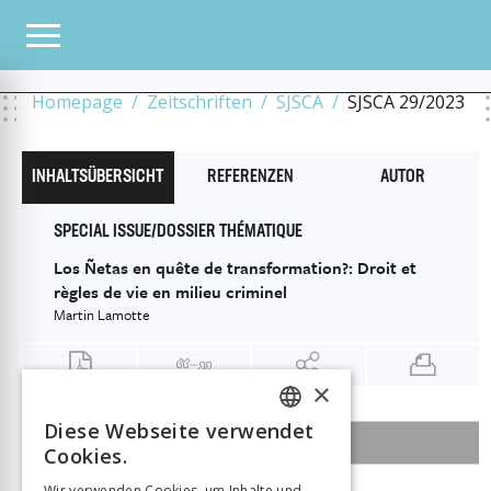
ALLE HEFTE
2023
29/2023
THE LAW OF THE OUTLAW: LAW AND ORDER IN, W
RÈGLES DE VIE EN MILIEU CRIMINEL
Homepage
Zeitschriften
SJSCA
SJSCA 29/2023
INHALTSÜBERSICHT
REFERENZEN
AUTOR
SPECIAL ISSUE/DOSSIER THÉMATIQUE
Los Ñetas en quête de transformation?: Droit et
règles de vie en milieu criminel
Martin Lamotte
×
Diese Webseite verwendet
FRENCH
INHALTSÜBERSICHT DER AUSGABE
Cookies.
GERMAN
Wir verwenden Cookies, um Inhalte und