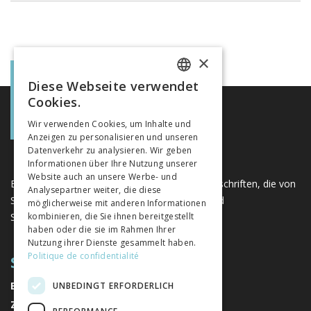
×
Diese Webseite verwendet
FRENCH
Cookies.
GERMAN
Wir verwenden Cookies, um Inhalte und
Anzeigen zu personalisieren und unseren
ITALIAN
Datenverkehr zu analysieren. Wir geben
Informationen über Ihre Nutzung unserer
Website auch an unsere Werbe- und
Eine einzigartige Plattform für Bücher und Zeitschriften, die von
Analysepartner weiter, die diese
Schweizer Verlagen im Bereich der Geistes- und
möglicherweise mit anderen Informationen
Sozialwissenschaften herausgegeben werden.
kombinieren, die Sie ihnen bereitgestellt
haben oder die sie im Rahmen Ihrer
Nutzung ihrer Dienste gesammelt haben.
Politique de confidentialité
SITEMAP
BÜCHER
UNBEDINGT ERFORDERLICH
ZEITSCHRIFTEN