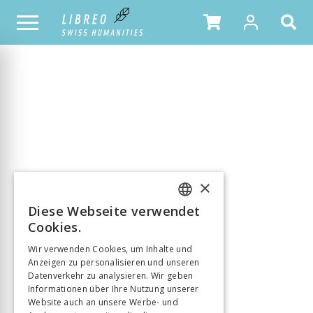
SJSCA
ALLE HEFTE
Swiss Journal of Sociocultural Anthropology
×
32/2025
20 Mai 2026
Diese Webseite verwendet
FRENCH
Cookies.
Reciprocal Vulnerability: Privilege, Violence, and
GERMAN
Solidarity From Fieldwork to Academia
Wir verwenden Cookies, um Inhalte und
Anzeigen zu personalisieren und unseren
ITALIAN
31/2025
Datenverkehr zu analysieren. Wir geben
01 Jan. 2025
Informationen über Ihre Nutzung unserer
Website auch an unsere Werbe- und
Forms of Autonomy: Assembly Practices and