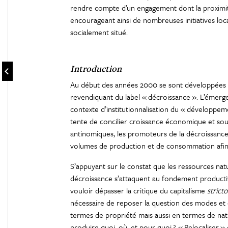
rendre compte d’un engagement dont la proximit
encourageant ainsi de nombreuses initiatives lo
socialement situé.
Introduction
Au début des années 2000 se sont développées 
revendiquant du label « décroissance ». L’émerg
contexte d’institutionnalisation du « développe
tente de concilier croissance économique et sou
antinomiques, les promoteurs de la décroissance 
volumes de production et de consommation afin d
S’appuyant sur le constat que les ressources natur
décroissance s’attaquent au fondement producti
vouloir dépasser la critique du capitalisme
strict
nécessaire de reposer la question des modes e
termes de propriété mais aussi en termes de natur
produire quoi, où, et pour quoi ? « Relocaliser »