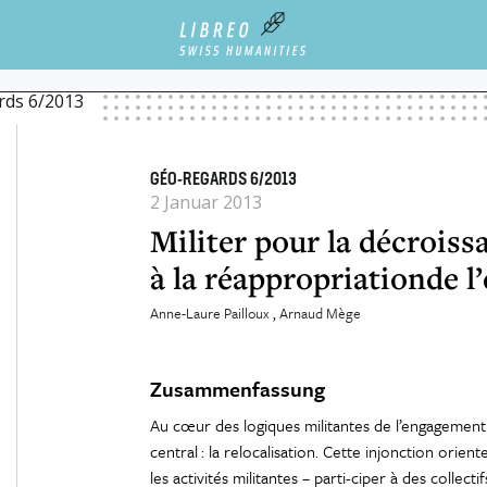
NTEMPORAINES
MILITER POUR LA DÉCROISSANCE :DU DISCOURS MILITANT À LA
rds 6/2013
GÉO-REGARDS 6/2013
2 Januar 2013
Militer pour la décroiss
à la réappropriationde l’
Anne-Laure Pailloux
Arnaud Mège
Zusammenfassung
Au cœur des logiques militantes de l’engagement
central : la relocalisation. Cette injonction orie
les activités militantes – parti-ciper à des collec