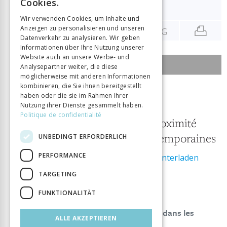
Cookies.
Bibliographie
GERMAN
Wir verwenden Cookies, um Inhalte und
Anzeigen zu personalisieren und unseren
ENG
ITALIAN
Datenverkehr zu analysieren. Wir geben
Informationen über Ihre Nutzung unserer
Website auch an unsere Werbe- und
INHALTSÜBERSICHT DER AUSGABE
Analysepartner weiter, die diese
möglicherweise mit anderen Informationen
kombinieren, die Sie ihnen bereitgestellt
2 Januar 2013
haben oder die sie im Rahmen Ihrer
Nutzung ihrer Dienste gesammelt haben.
6/2013
Politique de confidentialité
Modes de vie de proximité
dans les villes contemporaines
UNBEDINGT ERFORDERLICH
PERFORMANCE
Ausgabe als PDF herunterladen
ISSN:
1662-8527
TARGETING
FUNKTIONALITÄT
GÉO-REGARDS 6/2013
Éditorial. Modes de vie de proximité dans les
ALLE AKZEPTIEREN
villes contemporaines