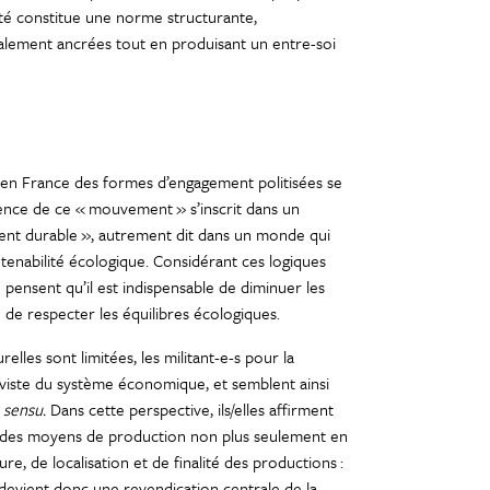
é constitue une norme structurante,
calement ancrées tout en produisant un entre-soi
en France des formes d’engagement politisées se
ence de ce « mouvement » s’inscrit dans un
ment durable », autrement dit dans un monde qui
tenabilité écologique. Considérant ces logiques
pensent qu’il est indispensable de diminuer les
e respecter les équilibres écologiques.
elles sont limitées, les militant-e-s pour la
viste du système économique, et semblent ainsi
o sensu.
Dans cette perspective, ils/elles affirment
t des moyens de production non plus seulement en
e, de localisation et de finalité des productions :
 devient donc une revendication centrale de la