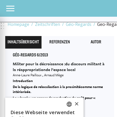
ALLE HEFTE
2013
6/2013
MODES DE VIE DE PROXIMITÉ DANS LES VILLES CO
RÉAPPROPRIATIONDE L’ESPACE LOCAL
Homepage
Zeitschriften
Géo-Regards
Geo-Rega
INHALTSÜBERSICHT
REFERENZEN
AUTOR
GÉO-REGARDS 6/2013
Militer pour la décroissance :du discours militant à
la réappropriationde l’espace local
Anne-Laure Pailloux
Arnaud Mège
Introduction
De la logique de relocalisation à la proximitécomme norme
intériorisée.
Le « local », un espace de production du goût pour «
×
l’alternatif ».
Usages militants de l’espace local
Diese Webseite verwendet
FRENCH
Conclusion