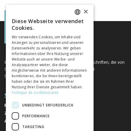
×
Diese Webseite verwendet
FRENCH
Cookies.
GERMAN
Wir verwenden Cookies, um Inhalte und
Anzeigen zu personalisieren und unseren
ITALIAN
Datenverkehr zu analysieren. Wir geben
Informationen über Ihre Nutzung unserer
Website auch an unsere Werbe- und
Eine einzigartige Plattform für Bücher und Zeitschriften, die von
Analysepartner weiter, die diese
Schweizer Verlagen im Bereich der Geistes- und
möglicherweise mit anderen Informationen
Sozialwissenschaften herausgegeben werden.
kombinieren, die Sie ihnen bereitgestellt
haben oder die sie im Rahmen Ihrer
Nutzung ihrer Dienste gesammelt haben.
Politique de confidentialité
SITEMAP
BÜCHER
UNBEDINGT ERFORDERLICH
ZEITSCHRIFTEN
PERFORMANCE
AUTOREN
TARGETING