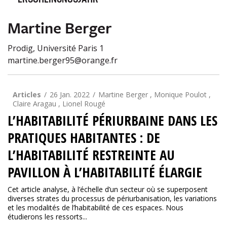
ERSCHEINUNGSJAHR
Martine Berger
Prodig, Université Paris 1
martine.berger95@orange.fr
Articles
26 Jan. 2022
Martine Berger , Monique Poulot ,
Claire Aragau , Lionel Rougé
L’HABITABILITÉ PÉRIURBAINE DANS LES
PRATIQUES HABITANTES : DE
L’HABITABILITÉ RESTREINTE AU
PAVILLON À L’HABITABILITÉ ÉLARGIE
Cet article analyse, à l’échelle d’un secteur où se superposent
diverses strates du processus de périurbanisation, les variations
et les modalités de l’habitabilité de ces espaces. Nous
étudierons les ressorts...