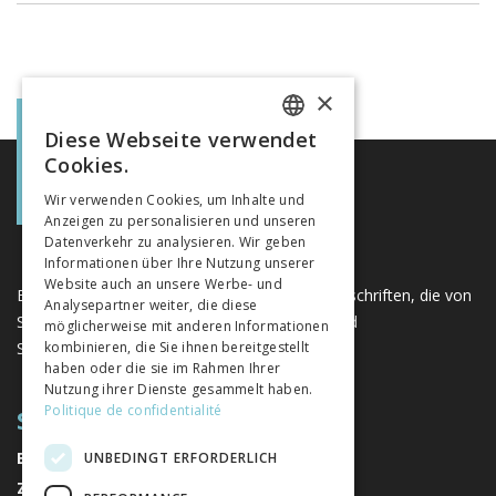
×
Diese Webseite verwendet
FRENCH
Cookies.
GERMAN
Wir verwenden Cookies, um Inhalte und
Anzeigen zu personalisieren und unseren
ITALIAN
Datenverkehr zu analysieren. Wir geben
Informationen über Ihre Nutzung unserer
Website auch an unsere Werbe- und
Eine einzigartige Plattform für Bücher und Zeitschriften, die von
Analysepartner weiter, die diese
Schweizer Verlagen im Bereich der Geistes- und
möglicherweise mit anderen Informationen
Sozialwissenschaften herausgegeben werden.
kombinieren, die Sie ihnen bereitgestellt
haben oder die sie im Rahmen Ihrer
Nutzung ihrer Dienste gesammelt haben.
Politique de confidentialité
SITEMAP
BÜCHER
UNBEDINGT ERFORDERLICH
ZEITSCHRIFTEN