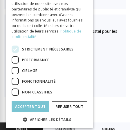
utilisation de notre site avec nos
partenaires de publicité et d'analyse qui
peuvent les combiner avec d'autres
informations que vous leur avez fournies
J'achète ce numéro
ou qu'ils ont collectées lors de votre
(Lecture en ligne uniquement. Pas d'envoi postal pour les
utilisation de leurs services.
Politique de
achats au numéro)
confidentialité
Format HTML (lecture en ligne)
STRICTEMENT NÉCESSAIRES

15.00
PERFORMANCE
CIBLAGE
PDF à télécharger
FONCTIONNALITÉ

15.00
NON CLASSIFIÉS
ACCEPTER TOUT
REFUSER TOUT
AFFICHER LES DÉTAILS
ARTICLE
RÉFÉRENCES
AUTEURS