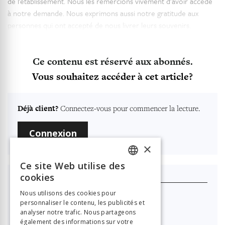
de l’établissement. Nous les remercions vivement d’avoir accédé
à notre demande. Nous exprimons aussi notre gratitude aux
personnes qui ont accepté de nous livrer leurs souvenirs.
Ce contenu est réservé aux abonnés.
Vous souhaitez accéder à cet article?
Déjà client?
Connectez-vous pour commencer la lecture.
Connexion
×
Ce site Web utilise des
FRENCH
cookies
Je m'abonne
GERMAN
Nous utilisons des cookies pour
Nouvelle Revue Neuchâteloise
personnaliser le contenu, les publicités et
ITALIAN
analyser notre trafic. Nous partageons

40.00
également des informations sur votre