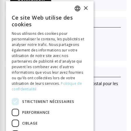
×
Ce site Web utilise des
FRENCH
cookies
Je m'abonne
GERMAN
Nous utilisons des cookies pour
Nouvelle Revue Neuchâteloise
personnaliser le contenu, les publicités et
ITALIAN
analyser notre trafic. Nous partageons

40.00
également des informations sur votre
utilisation de notre site avec nos
partenaires de publicité et d'analyse qui
peuvent les combiner avec d'autres
informations que vous leur avez fournies
J'achète ce numéro
ou qu'ils ont collectées lors de votre
(Lecture en ligne uniquement. Pas d'envoi postal pour les
utilisation de leurs services.
Politique de
achats au numéro)
confidentialité
Format HTML (lecture en ligne)
STRICTEMENT NÉCESSAIRES

15.00
PERFORMANCE
CIBLAGE
PDF à télécharger