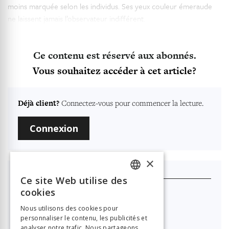
moins marquée selon les individus. Ses yeux couleur émeraude
ne laissent jamais l’observateur indifférent.
Ce contenu est réservé aux abonnés.
Vous souhaitez accéder à cet article?
Déjà client?
Connectez-vous pour commencer la lecture.
Connexion
×
Je m'abonne
Ce site Web utilise des
FRENCH
cookies
Nouvelle Revue Neuchâteloise
GERMAN
Nous utilisons des cookies pour

40.00
personnaliser le contenu, les publicités et
ITALIAN
analyser notre trafic. Nous partageons