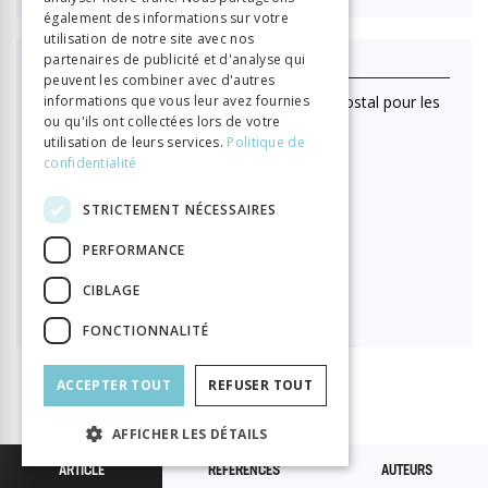
également des informations sur votre
utilisation de notre site avec nos
partenaires de publicité et d'analyse qui
J'achète ce numéro
peuvent les combiner avec d'autres
(Lecture en ligne uniquement. Pas d'envoi postal pour les
informations que vous leur avez fournies
ou qu'ils ont collectées lors de votre
achats au numéro)
utilisation de leurs services.
Politique de
Format HTML (lecture en ligne)
confidentialité

15.00
STRICTEMENT NÉCESSAIRES
PERFORMANCE
PDF à télécharger
CIBLAGE

15.00
FONCTIONNALITÉ
ACCEPTER TOUT
REFUSER TOUT
AFFICHER LES DÉTAILS
ARTICLE
RÉFÉRENCES
AUTEURS