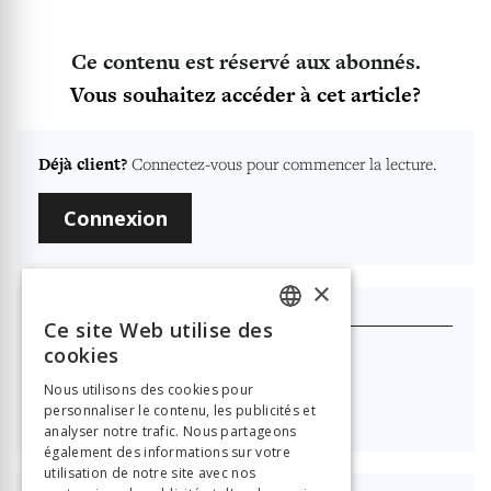
Ce contenu est réservé aux abonnés.
Vous souhaitez accéder à cet article?
Déjà client?
Connectez-vous pour commencer la lecture.
Connexion
×
Je m'abonne
Ce site Web utilise des
FRENCH
cookies
Nouvelle Revue Neuchâteloise
GERMAN
Nous utilisons des cookies pour

40.00
personnaliser le contenu, les publicités et
ITALIAN
analyser notre trafic. Nous partageons
également des informations sur votre
utilisation de notre site avec nos