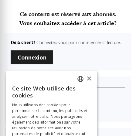
Ce contenu est réservé aux abonnés.
Vous souhaitez accéder à cet article?
Déjà client?
Connectez-vous pour commencer la lecture.
Connexion
×
Je m'abonne
Ce site Web utilise des
FRENCH
cookies
Nouvelle Revue Neuchâteloise
GERMAN
Nous utilisons des cookies pour

40.00
personnaliser le contenu, les publicités et
ITALIAN
analyser notre trafic. Nous partageons
également des informations sur votre
utilisation de notre site avec nos
partenaires de publicité et d'analyse qui