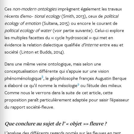
Ces
non-modern ontologies
imprègnent également les travaux
récents d’emo-
tional ecology
(Smith, 2013), ceux de
political
ecology of emotion
(Sultana, 2015) ou encore le courant de
political ecology of water
(voir partie suivante). Celui-ci explore
les multiples facettes du « cycle hydrosocial » qui met en
évidence la relation dialectique qualifiée
d’interne
entre eau et
société (Linton et Budds, 2014).
Dans une même veine ontologique, mais selon une
conceptualisation différente qui s’appuie sur une vision
8
phénoménologique
, le géophilosophe français Augustin Berque
9
a élaboré ce qu’il nomme la mésologie
ou l’étude des milieux.
Comme nous le verrons dans la suite de cet article, cette
proposition paraît particulièrement adaptée pour saisir l’épaisseur
du rapport société-fleuve.
Que conclure au sujet de l’ « objet »» fleuve ?
L’analyse des différents regards portés sur les fleuves en tant