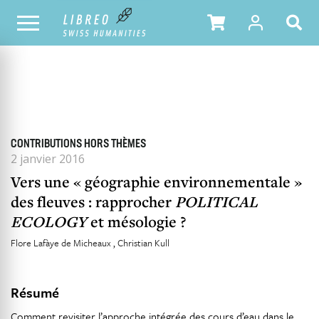
TOUS LES NUMÉROS
SOMMAIRE DU NUMÉRO
CONTRIBUTIONS HORS THÈMES
2 janvier 2016
Vers une « géographie environnementale »
des fleuves : rapprocher
POLITICAL
ECOLOGY
et mésologie ?
Flore Lafàye de Micheaux
Christian Kull
Résumé
Comment revisiter l’approche intégrée des cours d’eau dans le