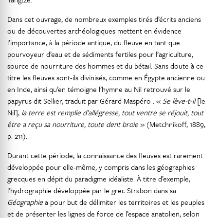
Dans cet ouvrage, de nombreux exemples tirés d’écrits anciens
ou de découvertes archéologiques mettent en évidence
l’importance, à la période antique, du fleuve en tant que
pourvoyeur d’eau et de sédiments fertiles pour l’agriculture,
source de nourriture des hommes et du bétail. Sans doute à ce
titre les fleuves sont-ils divinisés, comme en Égypte ancienne ou
en Inde, ainsi qu’en témoigne l’hymne au Nil retrouvé sur le
papyrus dit Sellier, traduit par Gérard Maspéro : «
Se lève-t-il
[le
Nil],
la terre est remplie d’allégresse, tout ventre se réjouit, tout
être a reçu sa nourriture, toute dent broie
» (Metchnikoff, 1889,
p. 211).
Durant cette période, la connaissance des fleuves est rarement
développée pour elle-même, y compris dans les géographies
grecques en dépit du paradigme idéaliste. À titre d’exemple,
l’hydrographie développée par le grec Strabon dans sa
Géographie
a pour but de délimiter les territoires et les peuples
et de présenter les lignes de force de l’espace anatolien, selon