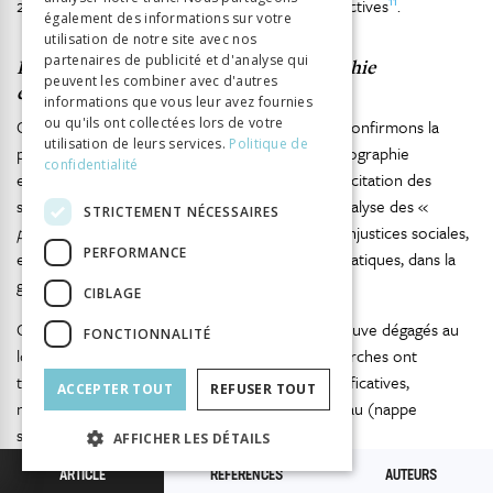
11
2001), au travers d’actions individuelles ou collectives
.
également des informations sur votre
utilisation de notre site avec nos
partenaires de publicité et d'analyse qui
Discussion : les contours d’une géographie
peuvent les combiner avec d'autres
environnementale des fleuves
informations que vous leur avez fournies
ou qu'ils ont collectées lors de votre
Grâce à l’analyse menée précédemment, nous confirmons la
utilisation de leurs services.
Politique de
pertinence de la
political ecology
pour une « géographie
confidentialité
environnementale des fleuves », à travers l’explicitation des
savoirs mobilisés et des discours dominants, l’analyse des «
STRICTEMENT NÉCESSAIRES
politics of scale
» ainsi que la dénonciation des injustices sociales,
PERFORMANCE
environnementales ou des mesures antidémocratiques, dans la
gestion des fleuves.
CIBLAGE
Cependant, à la lumière des rapports société-fleuve dégagés au
FONCTIONNALITÉ
long de la première partie de l’article, ces recherches ont
tendance à négliger deux questions
a priori
significatives,
ACCEPTER TOUT
REFUSER TOUT
notamment au regard d’autres ressources en eau (nappe
souterraine, réservoir, canal, réseau d’irrigation)
AFFICHER LES DÉTAILS
fondamentalement plus homogènes et moins « civilisationnelles
ARTICLE
RÉFÉRENCES
AUTEURS
», selon la proposition de Léon Metchnikoff :