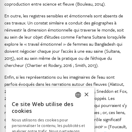
coproduction entre science et fleuve (Bouleau, 2014).
En outre, les registres sensibles et émotionnels sont absents de
ces travaux. Un constat similaire a conduit des géographes à
réinvestir la dimension émotionnelle qui traverse le monde, soit
au sein de leur objet d’études comme Farhana Sultana lorsqu’elle
explore le « travail émotionnel » de femmes au Bangladesh qui
doivent négocier chaque jour l’accès à une eau saine (Sultana,
2015), soit au sein même de la pratique ou de l’éthique du
chercheur (Chartier et Rodary, 2016 ; Smith, 2013).
Enfin, si les représentations ou les imaginaires de l’eau sont
parfois évoqués dans les narrations autour des fleuves (Alatout,
2012 ; Bakker, 1999 ; Bouleau, 2014 ; Molle, 2005 ; Sneddon et Fox,
×
2006), ces aspects n’y sont en général pas développés. Les
Ce site Web utilise des
dimensions symboliques, éthiques et religieuses qui pourraient s’y
FRENCH
cookies
rapporter ne font pas l’objet d’analyses spécifiques ; or, ces liens,
GERMAN
ces attachements sont susceptibles de jouer un rôle significatif
Nous utilisons des cookies pour
personnaliser le contenu, les publicités et
dans le «
champ stratégique des relations de pouvoir
» (Foucault,
ITALIAN
analyser notre trafic. Nous partageons