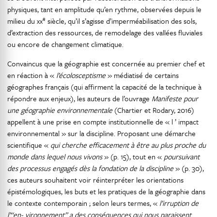
physiques, tant en amplitude qu’en rythme, observées depuis le
e
milieu du xx
siècle, qu’il s’agisse d’imperméabilisation des sols,
d’extraction des ressources, de remodelage des vallées fluviales
ou encore de changement climatique.
Convaincus que la géographie est concernée au premier chef et
en réaction à «
l’écolosceptisme
» médiatisé de certains
géographes français (qui affirment la capacité de la technique à
répondre aux enjeux), les auteurs de l’ouvrage
Manifeste pour
une géographie environnementale
(Chartier et Rodary, 2016)
appellent à une prise en compte institutionnelle de « l ’ impact
environnemental » sur la discipline. Proposant une démarche
scientifique «
qui cherche efficacement à être au plus proche du
monde dans lequel nous vivons
» (p. 15), tout en «
poursuivant
des processus engagés dès la fondation de la discipline
» (p. 30),
ces auteurs souhaitent voir réinterpréter les orientations
épistémologiques, les buts et les pratiques de la géographie dans
le contexte contemporain ; selon leurs termes, «
l’irruption de
l’“en- vironnement” a des conséquences qui nous paraissent