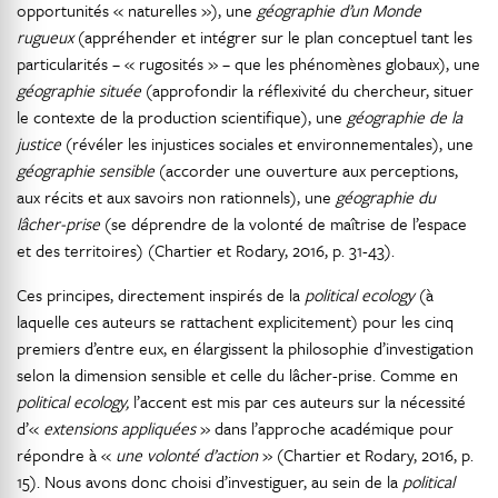
opportunités « naturelles »), une
géographie d’un Monde
rugueux
(appréhender et intégrer sur le plan conceptuel tant les
particularités – « rugosités » – que les phénomènes globaux), une
géographie située
(approfondir la réflexivité du chercheur, situer
le contexte de la production scientifique), une
géographie de la
justice
(révéler les injustices sociales et environnementales), une
géographie sensible
(accorder une ouverture aux perceptions,
aux récits et aux savoirs non rationnels), une
géographie du
lâcher-prise
(se déprendre de la volonté de maîtrise de l’espace
et des territoires) (Chartier et Rodary, 2016, p. 31-43).
Ces principes, directement inspirés de la
political ecology
(à
laquelle ces auteurs se rattachent explicitement) pour les cinq
premiers d’entre eux, en élargissent la philosophie d’investigation
selon la dimension sensible et celle du lâcher-prise. Comme en
political ecology,
l’accent est mis par ces auteurs sur la nécessité
d’«
extensions appliquées
» dans l’approche académique pour
répondre à «
une volonté d’action
» (Chartier et Rodary, 2016, p.
15). Nous avons donc choisi d’investiguer, au sein de la
political