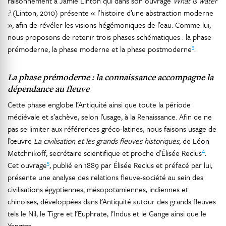
raisonnement à Jamie Linton qui dans son ouvrage
What is water
?
(Linton, 2010) présente « l’histoire d’une abstraction moderne
», afin de révéler les visions hégémoniques de l’eau. Comme lui,
nous proposons de retenir trois phases schématiques : la phase
3
prémoderne, la phase moderne et la phase postmoderne
.
La phase prémoderne : la connaissance accompagne la
dépendance au fleuve
Cette phase englobe l’Antiquité ainsi que toute la période
médiévale et s’achève, selon l’usage, à la Renaissance. Afin de ne
pas se limiter aux références gréco-latines, nous faisons usage de
l’œuvre
La civilisation et les grands fleuves historiques,
de Léon
4
Metchnikoff, secrétaire scientifique et proche d’Élisée Reclus
.
5
Cet ouvrage
, publié en 1889 par Élisée Reclus et préfacé par lui,
présente une analyse des relations fleuve-société au sein des
civilisations égyptiennes, mésopotamiennes, indiennes et
chinoises, développées dans l’Antiquité autour des grands fleuves
tels le Nil, le Tigre et l’Euphrate, l’Indus et le Gange ainsi que le
Yangtze.