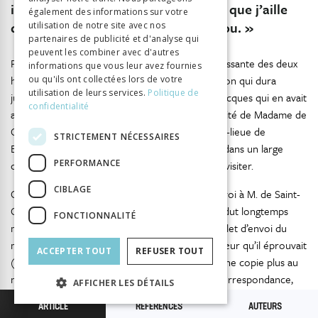
invitation en la priant de permettre que j’aille
également des informations sur votre
demain lui demander à dîner… Renou. »
utilisation de notre site avec nos
partenaires de publicité et d'analyse qui
peuvent les combiner avec d'autres
Pendant les douze mois qui suivirent, l’amitié naissante des deux
informations que vous leur avez fournies
hommes s’affermit, surtout par une fréquentation qui dura
ou qu'ils ont collectées lors de votre
utilisation de leurs services.
Politique de
jusqu’à la fin de janvier 1769, époque où Jean-Jacques qui en avait
confidentialité
assez des marais de Bourgoin, accepte l’hospitalité de Madame de
Césarges dans la ferme de Monquin, à une demi-lieue de
STRICTEMENT NÉCESSAIRES
Bourgoin, mais sur une hauteur plus salubre et dans un large
PERFORMANCE
cadre où, en voisin, M. de Saint-Germain vint le visiter.
CIBLAGE
C’est au début de l’année 1770 que se place l’envoi à M. de Saint-
Germain de la lettre capitale que Jean-Jacques dut longtemps
FONCTIONNALITÉ
méditer, puisque, comme il l’indique dans son billet d’envoi du
même jour, « l’angoisse et les serrements de cœur qu’il éprouvait
ACCEPTER TOUT
REFUSER TOUT
(en l’écrivant), ne lui ont pas permis d’en faire une copie plus au
net ». Cette lettre, la plus longue de toute sa Correspondance,
AFFICHER LES DÉTAILS
dans laquelle il dénonce avec une âpreté fébrile, l’injustice des
ARTICLE
RÉFÉRENCES
AUTEURS
inimitiés qui l’entourent, que Dusaulx appelait avec un esprit