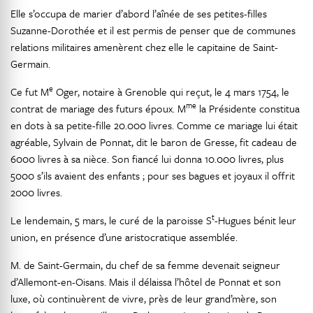
Elle s’occupa de marier d’abord l’aînée de ses petites-filles
Suzanne-Dorothée et il est permis de penser que de communes
relations militaires amenèrent chez elle le capitaine de Saint-
Germain.
e
Ce fut M
Oger, notaire à Grenoble qui reçut, le 4 mars 1754, le
me
contrat de mariage des futurs époux. M
la Présidente constitua
en dots à sa petite-fille 20.000 livres. Comme ce mariage lui était
agréable, Sylvain de Ponnat, dit le baron de Gresse, fit cadeau de
6000 livres à sa nièce. Son fiancé lui donna 10.000 livres, plus
5000 s’ils avaient des enfants ; pour ses bagues et joyaux il offrit
2000 livres.
t
Le lendemain, 5 mars, le curé de la paroisse S
-Hugues bénit leur
union, en présence d’une aristocratique assemblée.
M. de Saint-Germain, du chef de sa femme devenait seigneur
d’Allemont-en-Oisans. Mais il délaissa l’hôtel de Ponnat et son
luxe, où continuèrent de vivre, près de leur grand’mère, son