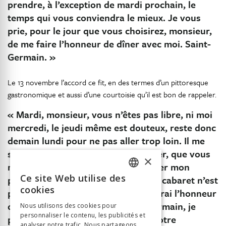
prendre, à l’exception de mardi prochain, le
temps qui vous conviendra le mieux. Je vous
prie, pour le jour que vous choisirez, monsieur,
de me faire l’honneur de dîner avec moi. Saint-
Germain. »
Le 13 novembre l’accord ce fit, en des termes d’un pittoresque
gastronomique et aussi d’une courtoisie qu’il est bon de rappeler.
« Mardi, monsieur, vous n’êtes pas libre, ni moi
mercredi, le jeudi même est douteux, reste donc
demain lundi pour ne pas aller trop loin. Il me
serait bien commode, il faut l’avouer, que vous
×
me fissiez l’honneur de venir manger mon
Ce site Web utilise des
potage, mais, comme une soupe de cabaret n’est
FRENCH
cookies
pas trop présentable et que je perdrai l’honneur
GERMAN
de dîner avec madame de Saint-Germain, je
Nous utilisons des cookies pour
personnaliser le contenu, les publicités et
ITALIAN
préfère, monsieur, de profiter de votre
analyser notre trafic. Nous partageons