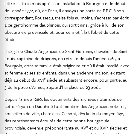
lettre — trois mois après son installation à Bourgoin et le début
de l’année 1772, où, de Paris, il envoya une sorte de P.P.C. à son
correspondant, Rousseau, treize fois au moins, s’adressa par écrit
à ce gentilhomme dauphinois, qui sortit ainsi, grâce à lui, de son
obscure vie provinciale et, pour ce motif, fait l’objet de cette
étude.
Il s’agit de Claude Anglancier de Saint-Germain, chevalier de Saint-
Louis, capitaine de dragons, en retraite depuis l’année 1765, a
Bourgoin, dont sa famille était originaire et où il était installé, avec
sa femme et ses six enfants, dans une ancienne maison, existant
e
déjà au début du XVI
siècle et subsistant encore, pour partie, au
3 de la place d’Armes, aujourd’hui place du 23 août.
Depuis l’année 1280, les documents des archives notariales de
cette région du Dauphiné font mention des Anglancier, notaires,
conseillers de ville, châtelains. Ce sont, dès la fin du moyen âge,
des représentants écoutés de cette bonne bourgeoisie
e
e
provinciale, devenue prépondérante au XV
et au XVI
siècles et