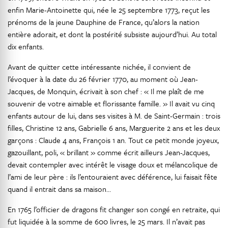
enfin Marie-Antoinette qui, née le 25 septembre 1773, reçut les
prénoms de la jeune Dauphine de France, qu’alors la nation
entière adorait, et dont la postérité subsiste aujourd’hui. Au total
dix enfants.
Avant de quitter cette intéressante nichée, il convient de
l’évoquer à la date du 26 février 1770, au moment où Jean-
Jacques, de Monquin, écrivait à son chef : « Il me plaît de me
souvenir de votre aimable et florissante famille. » Il avait vu cinq
enfants autour de lui, dans ses visites à M. de Saint-Germain : trois
filles, Christine 12 ans, Gabrielle 6 ans, Marguerite 2 ans et les deux
garçons : Claude 4 ans, François 1 an. Tout ce petit monde joyeux,
gazouillant, poli, « brillant » comme écrit ailleurs Jean-Jacques,
devait contempler avec intérêt le visage doux et mélancolique de
l’ami de leur père : ils l’entouraient avec déférence, lui faisait fête
quand il entrait dans sa maison…
En 1765 l’officier de dragons fit changer son congé en retraite, qui
fut liquidée à la somme de 600 livres, le 25 mars. Il n’avait pas