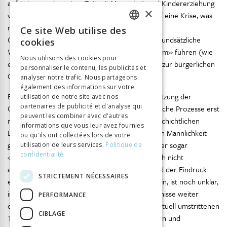
aufsteigen und weniger Zeit mit Hausarbeit und Kindererziehung
×
verbringen. Diese Veränderungen verweisen auf eine Krise, was
mit Maihofer (2014, 314) bedeutet, dass sich die
Ce site Web utilise des
FRENCH
Geschlechterverhältnisse aktuell «auf eine so grundsätzliche
cookies
Weise transfor-mieren, dass sie zu etwas «Neuem» führen (wie
GERMAN
Nous utilisons des cookies pour
etwa beim epochalen Wandel von der feudalen zur bürgerlichen
personnaliser le contenu, les publicités et
ITALIAN
Gesellschaftsformation)».
analyser notre trafic. Nous partageons
également des informations sur votre
Es ist uns bewusst, dass eine historische Einschätzung der
utilisation de notre site avec nos
partenaires de publicité et d'analyse qui
Gegenwart selbst enge Grenzen hat und historische Prozesse erst
peuvent les combiner avec d'autres
mit einiger Distanz überhaupt richtig in ihrer geschichtlichen
informations que vous leur avez fournies
Bedeutung eingeordnet werden können. Ob sich Männlichkeit
ou qu'ils ont collectées lors de votre
grundlegend ändert oder doch nur peripher oder sogar
utilisation de leurs services.
Politique de
confidentialité
«kosmetisch», diese Frage lässt sich derzeit noch nicht
abschliessend beantworten. Obwohl zunehmend der Eindruck
STRICTEMENT NÉCESSAIRES
entsteht, an einem Wendepunkt angelangt zu sein, ist noch unklar,
in welche Richtung sich die Geschlechterverhältnisse weiter
PERFORMANCE
entwickeln werden. Gerade angesichts dieser aktuell umstrittenen
CIBLAGE
Transformationsprozesse sind vielfältige Analysen und