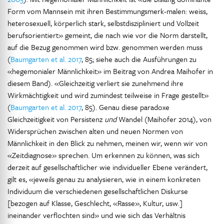
Form vom Mannsein mit ihren Bestimmungsmerk-malen: weiss,
heterosexuell, körperlich stark, selbstdiszipliniert und Vollzeit
berufsorientiert» gemeint, die nach wie vor die Norm darstellt,
auf die Bezug genommen wird bzw. genommen werden muss
(
Baumgarten et al. 2017
, 85; siehe auch die Ausführungen zu
«hegemonialer Männlichkeit» im Beitrag von Andrea Maihofer in
diesem Band). «Gleichzeitig verliert sie zunehmend ihre
Wirkmächtigkeit und wird zumindest teilweise in Frage gestellt»
(
Baumgarten et al. 2017
, 85). Genau diese paradoxe
Gleichzeitigkeit von Persistenz
und
Wandel (Maihofer 2014), von
Widersprüchen zwischen alten und neuen Normen von
Männlichkeit in den Blick zu nehmen, meinen wir, wenn wir von
«Zeitdiagnose» sprechen. Um erkennen zu können, was sich
derzeit auf gesellschaftlicher wie individueller Ebene verändert,
gilt es, «jeweils genau zu analysieren, wie in einem konkreten
Individuum die verschiedenen gesellschaftlichen Diskurse
[bezogen auf Klasse, Geschlecht, «Rasse», Kultur, usw.]
ineinander verflochten sind» und wie sich das Verhältnis