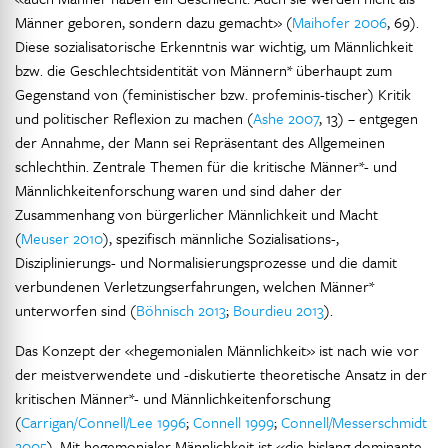
Männer geboren, sondern dazu gemacht» (
Maihofer 2006
, 69).
Diese sozialisatorische Erkenntnis war wichtig, um Männlichkeit
bzw. die Geschlechtsidentität von Männern* überhaupt zum
Gegenstand von (feministischer bzw. profeminis-tischer) Kritik
und politischer Reflexion zu machen (
Ashe 2007
, 13) – entgegen
der Annahme, der Mann sei Repräsentant des Allgemeinen
schlechthin. Zentrale Themen für die kritische Männer*- und
Männlichkeitenforschung waren und sind daher der
Zusammenhang von bürgerlicher Männlichkeit und Macht
(
Meuser 2010
), spezifisch männliche Sozialisations-,
Disziplinierungs- und Normalisierungsprozesse und die damit
verbundenen Verletzungserfahrungen, welchen Männer*
unterworfen sind (
Böhnisch 2013
;
Bourdieu 2013
).
Das Konzept der «hegemonialen Männlichkeit» ist nach wie vor
der meistverwendete und -diskutierte theoretische Ansatz in der
kritischen Männer*- und Männlichkeitenforschung
(
Carrigan/Connell/Lee 1996
;
Connell 1999
;
Connell/Messerschmidt
2005
). Mit hegemonialer Männlichkeit ist «die bislang dominante