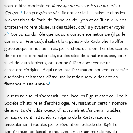
sous le titre modeste de
Renseignements sur les beaux-arts à
4
Genève
. Les progrès se véri-fiaient, écrivait-il, puisque dans les
« expositions de Paris, de Bruxelles, de Lyon et de Turin », « nos
artistes vendirent plusieurs des tableaux qu’ils y avaient envoyés
5
»
. Convaincu du rôle que jouait la conscience nationale (il parle
comme un Français), il saluait le « génie » de Rodolphe Töpffer
grâce auquel « nos peintres, par le choix qu’ils ont fait des scènes
de notre histoire nationale, ou des sites de la nature suisse, pour
sujet de leurs tableaux, ont donné à l’école genevoise un
caractère d’originalité qui repousse l’accusation souvent adressée
aux écoles naissantes, d’être une imitation servile des écoles
6
flamande ou italienne »
.
L’auditoire auquel s’adressait Jean-Jacques Rigaud était celui de la
Société d’histoire et d’archéologie, réunissant un certain nombre
de savants, d’érudits locaux, d’industriels et d’anciens notables,
principalement rattachés au régime de la Restauration et
passablement troublés par la révolution radicale de 1846. Le
conférencier se faisait l’écho, avec un certain moralisme, du