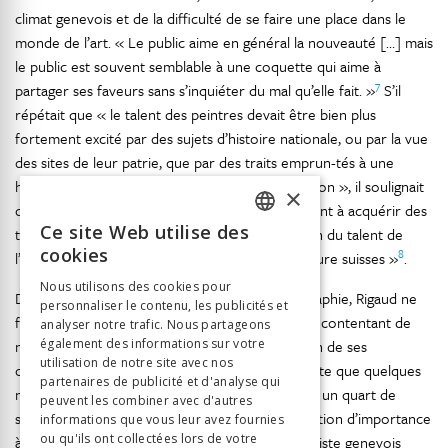
climat genevois et de la difficulté de se faire une place dans le
monde de l’art. « Le public aime en général la nouveauté […] mais
le public est souvent semblable à une coquette qui aime à
7
partager ses faveurs sans s’inquiéter du mal qu’elle fait. »
S’il
répétait que « le talent des peintres devait être bien plus
fortement excité par des sujets d’histoire nationale, ou par la vue
des sites de leur patrie, que par des traits emprun-tés à une
histoire étrangère, ou à une nature de convention », il soulignait
×
que « les voyageurs qui visitent notre pays aiment à acquérir des
Ce site Web utilise des
tableaux où ils retrouvent à la fois un échantillon du talent de
FRENCH
cookies
8
l’artiste et de souvenirs de l’histoire et de la nature suisses »
.
GERMAN
Nous utilisons des cookies pour
Dix ans après l’invention officielle de la photographie, Rigaud ne
personnaliser le contenu, les publicités et
ITALIAN
fait pas une seule allusion à cette nouveauté, se contentant de
analyser notre trafic. Nous partageons
noter les progrès de la lithographie. La réédition de ses
également des informations sur votre
utilisation de notre site avec nos
conférences en un volume, en 1876, ne comporte que quelques
partenaires de publicité et d'analyse qui
notes additives insignifiantes, comme si pendant un quart de
peuvent les combiner avec d'autres
siècle, il convenait de n’apporter aucune correction d’importance
informations que vous leur avez fournies
ou qu'ils ont collectées lors de votre
à son tableau. Son portrait, lithographié par l’artiste genevois