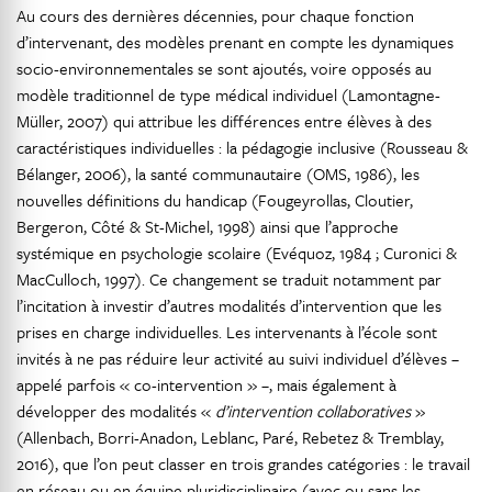
Au cours des dernières décennies, pour chaque fonction
d’intervenant, des modèles prenant en compte les dynamiques
socio-environnementales se sont ajoutés, voire opposés au
modèle traditionnel de type médical individuel (Lamontagne-
Müller, 2007) qui attribue les différences entre élèves à des
caractéristiques individuelles : la pédagogie inclusive (Rousseau &
Bélanger, 2006), la santé communautaire (OMS, 1986), les
nouvelles définitions du handicap (Fougeyrollas, Cloutier,
Bergeron, Côté & St-Michel, 1998) ainsi que l’approche
systémique en psychologie scolaire (Evéquoz, 1984 ; Curonici &
MacCulloch, 1997). Ce changement se traduit notamment par
l’incitation à investir d’autres modalités d’intervention que les
prises en charge individuelles. Les intervenants à l’école sont
invités à ne pas réduire leur activité au suivi individuel d’élèves –
appelé parfois « co-intervention » –, mais également à
développer des modalités «
d’intervention collaboratives
»
(Allenbach, Borri-Anadon, Leblanc, Paré, Rebetez & Tremblay,
2016), que l’on peut classer en trois grandes catégories : le travail
en réseau ou en équipe pluridisciplinaire (avec ou sans les