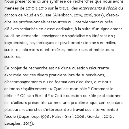
Nous présentons ici une synthèse de recherches que nous avons
menées de 2010 à 2016 sur le travail des
intervenants à l’école
du
canton de Vaud en Suisse (Allenbach, 2015, 2016, 2017), c’est-à-
dire les professionnels ressources qui interviennent auprès
d’élèves scolarisés en classe ordinaire, à la suite d’un signalement
ou d’une demande : enseignant·e·s spécialisé·e·s itinérant·e·s ;
logopédistes, psychologues et psychomotricien·ne·s en milieu
scolaire ; infirmiers et infirmières, médiatrices et médiateurs
scolaires.
Ce projet de recherche est né d’une question récurrente
exprimée par ces divers praticiens lors de supervisions,
d’accompagnements ou de formations d’adultes, que nous
animons régulièrement : « Quel est mon rôle ? Comment le
définir ? Où s’arrête-t-il ? » Cette question du rôle professionnel
est d’ailleurs présentée comme une problématique centrale dans
plusieurs recherches s’intéressant au travail des intervenants à
l’école (Dupanloup, 1998 ; Pulzer-Graf, 2008 ; Gordon, 2012 ;
Lecaplain, 2013).