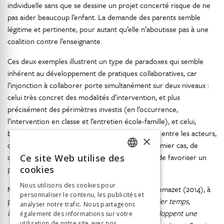
individuelle sans que se dessine un projet concerté risque de ne
pas aider beaucoup l’enfant. La demande des parents semble
légitime et pertinente, pour autant qu’elle n’aboutisse pas à une
coalition contre l’enseignante.
Ces deux exemples illustrent un type de paradoxes qui semble
inhérent au développement de pratiques collaboratives, car
l’injonction à collaborer porte simultanément sur deux niveaux :
celui très concret des modalités d’intervention, et plus
précisément des périmètres investis (en l’occurrence,
l’intervention en classe et l’entretien école-famille), et celui,
beaucoup plus subjectif, de la qualité de relation entre les acteurs,
×
c’est-à-dire des alliances permettant, dans le premier cas, de
collaborer avec l’enseignant, et dans le second, de favoriser un
Ce site Web utilise des
FRENCH
partenariat entre l’enseignante et les parents.
cookies
GERMAN
Nous utilisons des cookies pour
Mais, comme l’expriment Frangieh, Mérini et Thomazet (2014), à
personnaliser le contenu, les publicités et
ITALIAN
partir d’un problème paraissant «
dans un premier temps,
analyser notre trafic. Nous partageons
irréductible et insoluble, les professionnels développent une
également des informations sur votre
utilisation de notre site avec nos