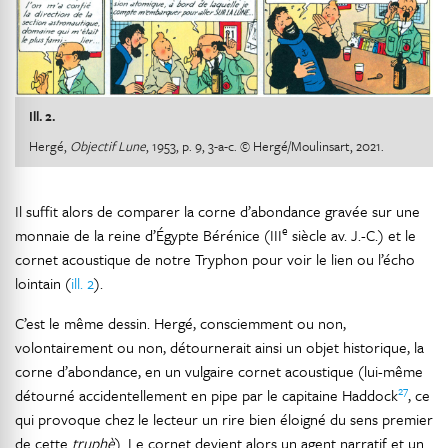
Ill. 2.
Hergé,
Objectif Lune
, 1953, p. 9, 3-a-c. © Hergé/Moulinsart, 2021.
Il suffit alors de comparer la corne d’abondance gravée sur une
e
monnaie de la reine d’Égypte Bérénice (III
siècle av. J.-C.) et le
cornet acoustique de notre Tryphon pour voir le lien ou l’écho
lointain (
ill. 2
).
C’est le même dessin. Hergé, consciemment ou non,
volontairement ou non, détournerait ainsi un objet historique, la
corne d’abondance, en un vulgaire cornet acoustique (lui-même
27
détourné accidentellement en pipe par le capitaine Haddock
, ce
qui provoque chez le lecteur un rire bien éloigné du sens premier
de cette
truphè
). Le cornet devient alors un agent narratif et un