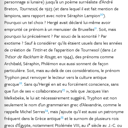
personnage si lunaire) jusqu’à un poème surréaliste d’André
Breton,
Tournesol
, de 1923 (et dans lequel il est fait mention de
20
lampions, sans rapport avec notre Séraphin Lampion
).
Pourquoi un tel choix ? Hergé avait déclaré lui-même avoir
21
emprunté ce prénom à un menuisier de Bruxelles
. Soit, mais
pourquoi lui précisément ? Par souci de la sonorité ? Par
exotisme ? Sauf à considérer qu’ils étaient usuels dans les années
de création de
Tintin
et de l’apparition de Tournesol (dans
Le
Trésor de Rackham le Rouge
, en 1944), des prénoms comme
Archibald, Séraphin, Philémon eux aussi sonnent de façon
particulière. Soit, mais au-delà de ces considérations, le prénom
Tryphon peut renvoyer le lecteur vers la culture antique
22
grecque
. Sans qu’Hergé en ait eu forcément conscience, sans
23
que l’un de ses « collaborateurs
», tels que Jacques Van
Melkebeke, le lui ait nécessairement suggéré, Tryphon est non
seulement le nom d’un grammairien grec d’Alexandrie, comme le
24
rappelle Michel Serres
, mais j’ajoute qu’il est aussi un patronyme
25
fréquent dans la Grèce antique
et le surnom de plusieurs rois
e
grecs d’Égypte, notamment Ptolémée VIII, au ii
siècle av. J.-C. ou