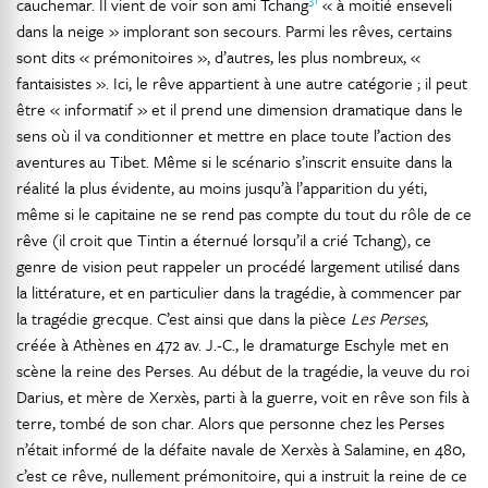
cauchemar. Il vient de voir son ami Tchang
« à moitié enseveli
dans la neige » implorant son secours. Parmi les rêves, certains
sont dits « prémonitoires », d’autres, les plus nombreux, «
fantaisistes ». Ici, le rêve appartient à une autre catégorie ; il peut
être « informatif » et il prend une dimension dramatique dans le
sens où il va conditionner et mettre en place toute l’action des
aventures au Tibet. Même si le scénario s’inscrit ensuite dans la
réalité la plus évidente, au moins jusqu’à l’apparition du yéti,
même si le capitaine ne se rend pas compte du tout du rôle de ce
rêve (il croit que Tintin a éternué lorsqu’il a crié Tchang), ce
genre de vision peut rappeler un procédé largement utilisé dans
la littérature, et en particulier dans la tragédie, à commencer par
la tragédie grecque. C’est ainsi que dans la pièce
Les Perses
,
créée à Athènes en 472 av. J.-C., le dramaturge Eschyle met en
scène la reine des Perses. Au début de la tragédie, la veuve du roi
Darius, et mère de Xerxès, parti à la guerre, voit en rêve son fils à
terre, tombé de son char. Alors que personne chez les Perses
n’était informé de la défaite navale de Xerxès à Salamine, en 480,
c’est ce rêve, nullement prémonitoire, qui a instruit la reine de ce