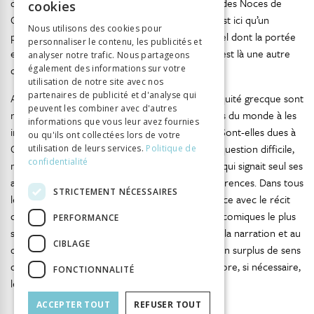
quelque sorte, le lecteur pensera ici au miracle des Noces de
cookies
Cana, mais l’épisode est détourné (ce « lui » n’est ici qu’un
GERMAN
Nous utilisons des cookies pour
prestidigitateur), ce qui crée un décalage culturel dont la portée
personnaliser le contenu, les publicités et
ITALIAN
est peut-être plus grande qu’il n’y paraît, mais c’est là une autre
analyser notre trafic. Nous partageons
également des informations sur votre
question.
utilisation de notre site avec nos
partenaires de publicité et d'analyse qui
Au total, les références directes ou non à l’Antiquité grecque sont
peuvent les combiner avec d'autres
nombreuses, sans qu’Hergé ait cherché le moins du monde à les
informations que vous leur avez fournies
imposer de manière didactique ou trop visible. Sont-elles dues à
ou qu'ils ont collectées lors de votre
Georges Remi ou à ses assistants ? C’est là une question difficile,
utilisation de leurs services.
Politique de
confidentialité
mais on pourra les attribuer à Hergé lui-même, qui signait seul ses
albums et qui assumait donc les choix et les références. Dans tous
STRICTEMENT NÉCESSAIRES
les cas, le fait est que celles-ci créent une distance avec le récit
des aventures du reporter moderne, à des fins comiques le plus
PERFORMANCE
souvent. Ou alors, au contraire, elles donnent à la narration et au
CIBLAGE
dessin une dimension supplémentaire, comme un surplus de sens
qui enrichit les pages d’Hergé et qui accroît encore, si nécessaire,
FONCTIONNALITÉ
le plaisir du lecteur.
ACCEPTER TOUT
REFUSER TOUT