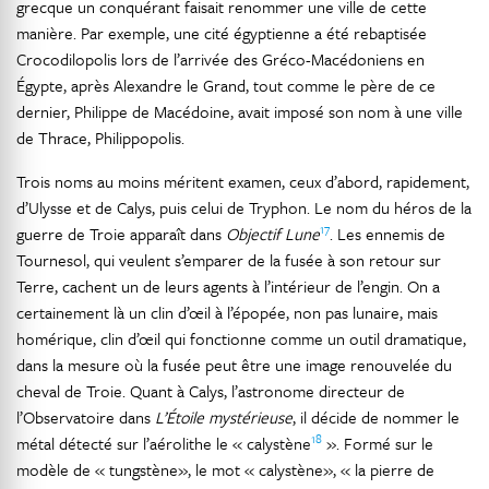
grecque un conquérant faisait renommer une ville de cette
manière. Par exemple, une cité égyptienne a été rebaptisée
Crocodilopolis lors de l’arrivée des Gréco-Macédoniens en
Égypte, après Alexandre le Grand, tout comme le père de ce
dernier, Philippe de Macédoine, avait imposé son nom à une ville
de Thrace, Philippopolis.
Trois noms au moins méritent examen, ceux d’abord, rapidement,
d’Ulysse et de Calys, puis celui de Tryphon. Le nom du héros de la
17
guerre de Troie apparaît dans
Objectif Lune
. Les ennemis de
Tournesol, qui veulent s’emparer de la fusée à son retour sur
Terre, cachent un de leurs agents à l’intérieur de l’engin. On a
certainement là un clin d’œil à l’épopée, non pas lunaire, mais
homérique, clin d’œil qui fonctionne comme un outil dramatique,
dans la mesure où la fusée peut être une image renouvelée du
cheval de Troie. Quant à Calys, l’astronome directeur de
l’Observatoire dans
L’Étoile mystérieuse
, il décide de nommer le
18
métal détecté sur l’aérolithe le « calystène
». Formé sur le
modèle de « tungstène», le mot « calystène», « la pierre de