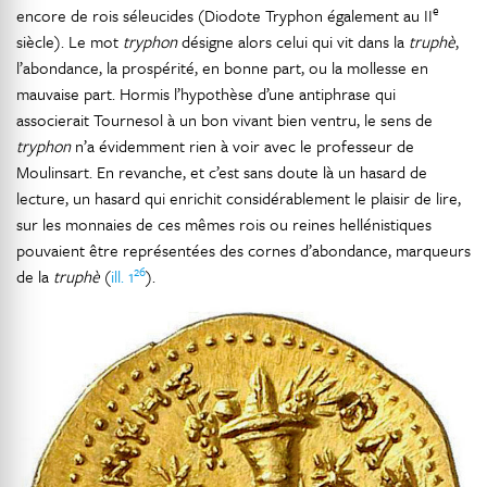
e
encore de rois séleucides (Diodote Tryphon également au II
siècle). Le mot
tryphon
désigne alors celui qui vit dans la
truphè
,
l’abondance, la prospérité, en bonne part, ou la mollesse en
mauvaise part. Hormis l’hypothèse d’une antiphrase qui
associerait Tournesol à un bon vivant bien ventru, le sens de
tryphon
n’a évidemment rien à voir avec le professeur de
Moulinsart. En revanche, et c’est sans doute là un hasard de
lecture, un hasard qui enrichit considérablement le plaisir de lire,
sur les monnaies de ces mêmes rois ou reines hellénistiques
pouvaient être représentées des cornes d’abondance, marqueurs
26
de la
truphè
(
ill. 1
).