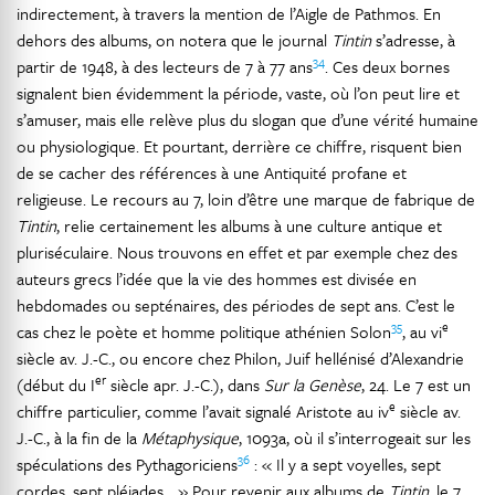
indirectement, à travers la mention de l’Aigle de Pathmos. En
dehors des albums, on notera que le journal
Tintin
s’adresse, à
34
partir de 1948, à des lecteurs de 7 à 77 ans
. Ces deux bornes
signalent bien évidemment la période, vaste, où l’on peut lire et
s’amuser, mais elle relève plus du slogan que d’une vérité humaine
ou physiologique. Et pourtant, derrière ce chiffre, risquent bien
de se cacher des références à une Antiquité profane et
religieuse. Le recours au 7, loin d’être une marque de fabrique de
Tintin
, relie certainement les albums à une culture antique et
pluriséculaire. Nous trouvons en effet et par exemple chez des
auteurs grecs l’idée que la vie des hommes est divisée en
hebdomades ou septénaires, des périodes de sept ans. C’est le
35
e
cas chez le poète et homme politique athénien Solon
, au vi
siècle av. J.-C., ou encore chez Philon, Juif hellénisé d’Alexandrie
er
(début du I
siècle apr. J.-C.), dans
Sur la Genèse
, 24. Le 7 est un
e
chiffre particulier, comme l’avait signalé Aristote au iv
siècle av.
J.-C., à la fin de la
Métaphysique
, 1093a, où il s’interrogeait sur les
36
spéculations des Pythagoriciens
: « Il y a sept voyelles, sept
cordes, sept pléiades… » Pour revenir aux albums de
Tintin
, le 7,