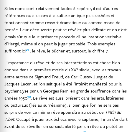
Si les noms sont relativement faciles à repérer, il est d’autres
références ou allusions à la culture antique plus cachées et
fonctionnant comme ressort dramatique ou comme mode de
pensée. Leur découverte peut se révéler plus délicate et on n’est
jamais sûr que leur présence procède d’une intention véritable
d’Hergé, même si on peut la juger probable. Trois exemples
29
suffiront ici
: le rêve, le bûcher et, surtout, le chiffre 7.
L’importance du rêve et de ses interprétations est chose bien
e
connue dans la première moitié du XX
siècle, avec les travaux
entre autres de Sigmund Freud, de Carl Gustav Jung et de
Jacques Lacan, et l’on sait quel a été l’intérêt manifesté pour la
psychanalyse par un Georges Remi en grande souffrance dans les
30
années 1950
. Le rêve est aussi présent dans les arts, littéraires
ou picturaux (liés au surréalisme), si bien que l’on ne sera pas
surpris de voir ce même rêve apparaître au début de
Tintin au
Tibet
. Occupé à jouer aux échecs avec le capitaine, Tintin s’endort
avant de se réveiller en sursaut, alerté par un rêve ou plutôt un
31