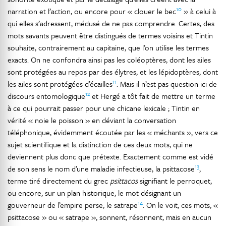
10
narration et l’action, ou encore pour « clouer le bec
» à celui à
qui elles s’adressent, médusé de ne pas comprendre. Certes, des
mots savants peuvent être distingués de termes voisins et Tintin
souhaite, contrairement au capitaine, que l’on utilise les termes
exacts. On ne confondra ainsi pas les coléoptères, dont les ailes
sont protégées au repos par des élytres, et les lépidoptères, dont
11
les ailes sont protégées d’écailles
. Mais il n’est pas question ici de
12
discours entomologique
et Hergé a tôt fait de mettre un terme
à ce qui pourrait passer pour une chicane lexicale ; Tintin en
vérité « noie le poisson » en déviant la conversation
téléphonique, évidemment écoutée par les « méchants », vers ce
sujet scientifique et la distinction de ces deux mots, qui ne
deviennent plus donc que prétexte. Exactement comme est vidé
13
de son sens le nom d’une maladie infectieuse, la psittacose
,
terme tiré directement du grec
psittacos
signifiant le perroquet,
ou encore, sur un plan historique, le mot désignant un
14
gouverneur de l’empire perse, le satrape
. On le voit, ces mots, «
psittacose » ou « satrape », sonnent, résonnent, mais en aucun