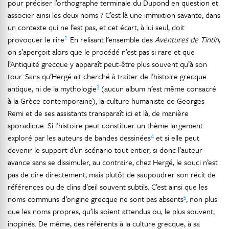
pour préciser l’orthographe terminale du Dupond en question et
associer ainsi les deux noms ? C’est là une immixtion savante, dans
un contexte qui ne l’est pas, et cet écart, à lui seul, doit
2.
provoquer le rire
En relisant l’ensemble des
Aventures de Tintin
,
on s’aperçoit alors que le procédé n’est pas si rare et que
l’Antiquité grecque y apparaît peut-être plus souvent qu’à son
tour. Sans qu’Hergé ait cherché à traiter de l’histoire grecque
3
antique, ni de la mythologie
(aucun album n’est même consacré
à la Grèce contemporaine), la culture humaniste de Georges
Remi et de ses assistants transparaît ici et là, de manière
sporadique. Si l’histoire peut constituer un thème largement
4
exploré par les auteurs de bandes dessinées
et si elle peut
devenir le support d’un scénario tout entier, si donc l’auteur
avance sans se dissimuler, au contraire, chez Hergé, le souci n’est
pas de dire directement, mais plutôt de saupoudrer son récit de
références ou de clins d’œil souvent subtils. C’est ainsi que les
5
noms communs d’origine grecque ne sont pas absents
, non plus
que les noms propres, qu’ils soient attendus ou, le plus souvent,
inopinés. De même, des référents à la culture grecque, à sa