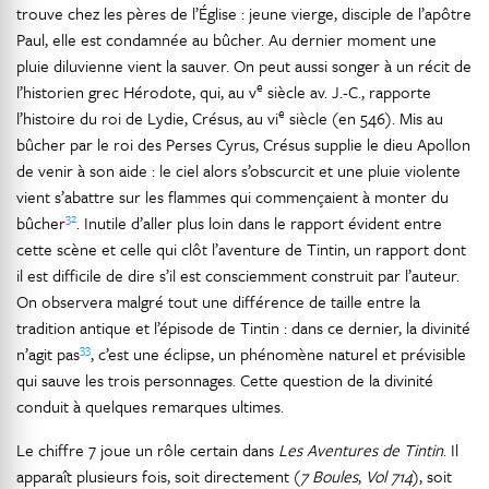
trouve chez les pères de l’Église : jeune vierge, disciple de l’apôtre
Paul, elle est condamnée au bûcher. Au dernier moment une
pluie diluvienne vient la sauver. On peut aussi songer à un récit de
e
l’historien grec Hérodote, qui, au v
siècle av. J.-C., rapporte
e
l’histoire du roi de Lydie, Crésus, au vi
siècle (en 546). Mis au
bûcher par le roi des Perses Cyrus, Crésus supplie le dieu Apollon
de venir à son aide : le ciel alors s’obscurcit et une pluie violente
vient s’abattre sur les flammes qui commençaient à monter du
32
bûcher
. Inutile d’aller plus loin dans le rapport évident entre
cette scène et celle qui clôt l’aventure de Tintin, un rapport dont
il est difficile de dire s’il est consciemment construit par l’auteur.
On observera malgré tout une différence de taille entre la
tradition antique et l’épisode de Tintin : dans ce dernier, la divinité
33
n’agit pas
, c’est une éclipse, un phénomène naturel et prévisible
qui sauve les trois personnages. Cette question de la divinité
conduit à quelques remarques ultimes.
Le chiffre 7 joue un rôle certain dans
Les Aventures de Tintin
. Il
apparaît plusieurs fois, soit directement (
7 Boules
,
Vol 714
), soit