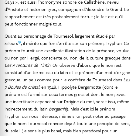
Calys », est aussi l’homonyme sonore de Callisthène, neveu
d’Aristote et historien grec, compagnon d’Alexandre le Grand. Le
rapprochement est très probablement fortuit ; le fait est qu’il
peut fonctionner malgré tout.
Quant au personnage de Tournesol, largement étudié par
19
ailleurs
, il mérite que l’on s’arrête sur son prénom, Tryphon. Ce
prénom fournit une excellente illustration de la présence, voulue
ou non par Hergé, consciente ou non, de la culture grecque dans
Les Aventures de Tintin
. On observe d’abord que le nom est
constitué d’un terme issu du latin et le prénom d’un mot d’origine
grecque, un peu comme pour le confrère de Tournesol dans
Les
7 Boules de cristal
, en 1948, Hippolyte Bergamotte (dont le
prénom est formé sur deux termes grecs et dont le nom, avec
une incertitude cependant sur l’origine du mot, serait issu, même
indirectement, du latin
bergamia
). Mais c’est ici le prénom
Tryphon qui nous intéresse, même si on peut noter au passage
que le nom Tournesol renvoie déjà à toute une panoplie de sens,
du soleil (le sens le plus banal, mais bien paradoxal pour un