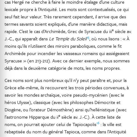
cas Hergé ne cherche à faire le moindre étalage d’une culture
lexicale propre à l’Antiquité. Les mots sont contextualisés, ce qui
seul fait leur valeur. Très rarement cependant, il arrive que des
termes savants soient expliqués, d’une manière didactique, mais
e
rapide. C’est le cas d’Archimède, Grec de Syracuse du iii
siècle av.
15
J.-C., qui apparaît dans
Le Temple du Soleil
, où nous lisons : « À
moins qu’ils n’utilisent des miroirs paraboliques, comme le fit
Archimède pour incendier les vaisseaux romains qui assiégeaient
Syracuse » (en 213-212). Avec ce dernier exemple, nous sommes
déjà dans la deuxième catégorie de mots, les noms propres.
Ces noms sont plus nombreux qu’il n’y peut paraître et, pour la
Grèce elle-même, ils recouvrent les trois périodes convenues, à
savoir les mondes archaïque, voire pseudo-mycénien (avec le
héros Ulysse), classique (avec les philosophes Démocrite et
Diogène, ou l’orateur Démosthène) ainsi qu’hellénistique (avec
e
l’astronome Hipparque du ii
siècle av. J.-C.). À cette liste de
16
noms, on pourrait ajouter celui de Tapiocapolis
: la ville est
rebaptisée du nom du général Tapioca, comme dans l’Antiquité