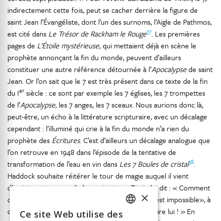
indirectement cette fois, peut se cacher derrière la figure de
saint Jean l’Évangéliste, dont l’un des surnoms, l’Aigle de Pathmos,
37
est cité dans
Le Trésor de Rackham le Rouge
. Les premières
pages de
L’Étoile mystérieuse
, qui mettaient déjà en scène le
prophète annonçant la fin du monde, peuvent d’ailleurs
constituer une autre référence détournée à l’
Apocalypse
de saint
Jean. Or l’on sait que le 7 est très présent dans ce texte de la fin
er
du I
siècle : ce sont par exemple les 7 églises, les 7 trompettes
de l’
Apocalypse
, les 7 anges, les 7 sceaux. Nous aurions donc là,
peut-être, un écho à la littérature scripturaire, avec un décalage
cependant : l’illuminé qui crie à la fin du monde n’a rien du
prophète des
Écritures
. C’est d’ailleurs un décalage analogue que
l’on retrouve en 1948 dans l’épisode de la tentative de
38
transformation de l’eau en vin dans
Les 7 Boules de cristal
.
Haddock souhaite réitérer le tour de magie auquel il vient
d’assister et, comme il n’y parvient pas, Tintin lui dit : « Comment
×
de l’eau pourrait-elle se changer en vin ?… Cela est impossible», à
quoi le capitaine répond : « Il réussit bien à le faire lui ! » En
Ce site Web utilise des
FRENCH