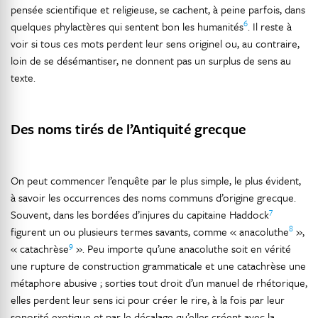
pensée scientifique et religieuse, se cachent, à peine parfois, dans
6
quelques phylactères qui sentent bon les humanités
. Il reste à
voir si tous ces mots perdent leur sens originel ou, au contraire,
loin de se désémantiser, ne donnent pas un surplus de sens au
texte.
Des noms tirés de l’Antiquité grecque
On peut commencer l’enquête par le plus simple, le plus évident,
à savoir les occurrences des noms communs d’origine grecque.
7
Souvent, dans les bordées d’injures du capitaine Haddock
8
figurent un ou plusieurs termes savants, comme « anacoluthe
»,
9
« catachrèse
». Peu importe qu’une anacoluthe soit en vérité
une rupture de construction grammaticale et une catachrèse une
métaphore abusive ; sorties tout droit d’un manuel de rhétorique,
elles perdent leur sens ici pour créer le rire, à la fois par leur
sonorité exotique et par le décalage qu’elles créent avec la