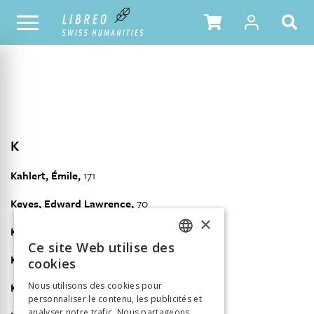
NOTRE CATALOGUE
TABLE DES MATIÈRES
K
Kahlert, Émile,
171
Keyes, Edward Lawrence,
70
×
Kiffer, Bernard,
243, 427
Ce site Web utilise des
FRENCH
Koenig, René,
348
cookies
GERMAN
Krebs, Albert,
Nous utilisons des cookies pour
396
personnaliser le contenu, les publicités et
ITALIAN
analyser notre trafic. Nous partageons