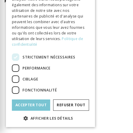
Kummer, Ernest-Frédéric,
57, 148, 427
également des informations sur votre
utilisation de notre site avec nos
partenaires de publicité et d'analyse qui
peuvent les combiner avec d'autres
informations que vous leur avez fournies
ou qu'ils ont collectées lors de votre
INFORMATION
utilisation de leurs services.
Politique de
Bajeux Camille
Gardey Delphine
Auteur
confidentialité
Éditeur
BHMS
ISBN
9782940527328
STRICTEMENT NÉCESSAIRES
Langue
Français
PERFORMANCE
Nombre de pages
490
CIBLAGE
Parution
5 mars 2024
Type de livre
Monographie
FONCTIONNALITÉ
ACCEPTER TOUT
REFUSER TOUT
AFFICHER LES DÉTAILS