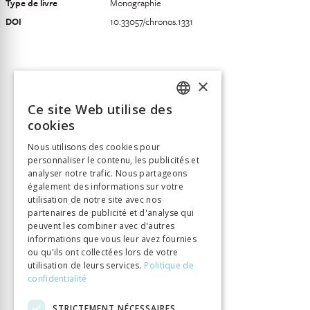
Type de livre
Monographie
DOI
10.33057/chronos.1331
×
Ce site Web utilise des
FRENCH
cookies
GERMAN
Nous utilisons des cookies pour
personnaliser le contenu, les publicités et
ITALIAN
analyser notre trafic. Nous partageons
également des informations sur votre
utilisation de notre site avec nos
partenaires de publicité et d'analyse qui
peuvent les combiner avec d'autres
informations que vous leur avez fournies
ou qu'ils ont collectées lors de votre
utilisation de leurs services.
Politique de
confidentialité
STRICTEMENT NÉCESSAIRES