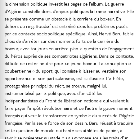
la dimension politique investit les pages de l’album. La guerre
d’Algérie constelle donc d’enjeux politiques la trame narrative. Elle
se présente comme un obstacle à la carrière du boxeur. En
dehors du ring, Boudiaf est entraîné dans les problèmes posés
par ce contexte sociopolitique spécifique. Ainsi, Hervé Baru fait le
choix de s’arrêter sur des moments forts de la carrière du
boxeur, avec toujours en arrière-plan la question de l’engagement
du héros auprès de ses compatriotes algériens. Dans ce contexte,
difficile de rester neutre pour ce jeune boxeur. La conception «
coubertienne » du sport, qui consiste à laisser au vestiaire son
appartenance et son particularisme, est ici illusoire. L’athlète,
protagoniste principal du récit, se trouve, malgré lui,
instrumentalisé par la politique, avec d’un côté les
indépendantistes du Front de libération nationale qui veulent lui
faire payer l’impôt révolutionnaire et de l’autre le gouvernement
français qui veut le transformer en symbole du succès de l’Algérie
française. Par la seule force de son dessin, Baru réussit à traduire
cette question de morale qui hante ses athlètes de papier, à
savoir se présenter au stade ou au gymnase sous les traits d’un