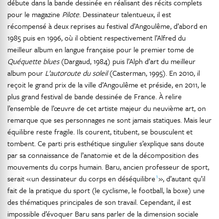
débute dans la bande dessinée en réalisant des récits complets
pour le magazine
Pilote
. Dessinateur talentueux, il est
récompensé à deux reprises au festival d’Angoulême, d’abord en
1985 puis en 1996, où il obtient respectivement l’Alfred du
meilleur album en langue française pour le premier tome de
Quéquette blues
(Dargaud, 1984) puis l’Alph d’art du meilleur
album pour
L’autoroute du soleil
(Casterman, 1995). En 2010, il
reçoit le grand prix de la ville d’Angoulême et préside, en 2011, le
plus grand festival de bande dessinée de France. À relire
l’ensemble de l’œuvre de cet artiste majeur du neuvième art, on
remarque que ses personnages ne sont jamais statiques. Mais leur
équilibre reste fragile. Ils courent, titubent, se bousculent et
tombent. Ce parti pris esthétique singulier s’explique sans doute
par sa connaissance de l’anatomie et de la décomposition des
mouvements du corps humain. Baru, ancien professeur de sport,
1
serait « un dessinateur du corps en déséquilibre
», d’autant qu’il
fait de la pratique du sport (le cyclisme, le football, la boxe) une
des thématiques principales de son travail. Cependant, il est
impossible d’évoquer Baru sans parler de la dimension sociale