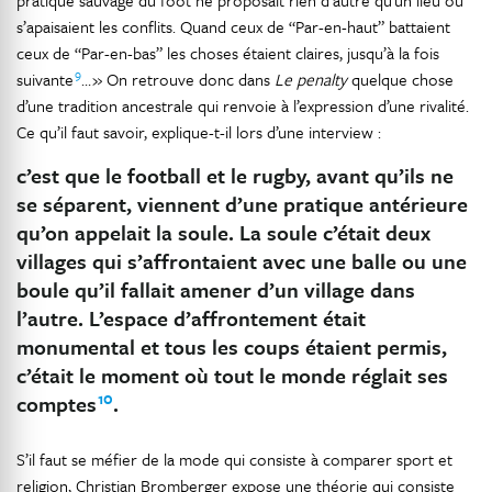
pratique sauvage du foot ne proposait rien d’autre qu’un lieu où
s’apaisaient les conflits. Quand ceux de “Par-en-haut” battaient
ceux de “Par-en-bas” les choses étaient claires, jusqu’à la fois
9
suivante
… » On retrouve donc dans
Le penalty
quelque chose
d’une tradition ancestrale qui renvoie à l’expression d’une rivalité.
Ce qu’il faut savoir, explique-t-il lors d’une interview :
c’est que le football et le rugby, avant qu’ils ne
se séparent, viennent d’une pratique antérieure
qu’on appelait la soule. La soule c’était deux
villages qui s’affrontaient avec une balle ou une
boule qu’il fallait amener d’un village dans
l’autre. L’espace d’affrontement était
monumental et tous les coups étaient permis,
c’était le moment où tout le monde réglait ses
10
comptes
.
S’il faut se méfier de la mode qui consiste à comparer sport et
religion, Christian Bromberger expose une théorie qui consiste