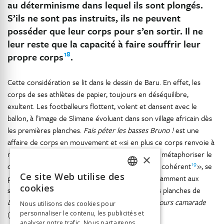
au déterminisme dans lequel ils sont plongés.
S’ils ne sont pas instruits, ils ne peuvent
posséder que leur corps pour s’en sortir. Il ne
leur reste que la capacité à faire souffrir leur
18
propre corps
.
Cette considération se lit dans le dessin de Baru. En effet, les
corps de ses athlètes de papier, toujours en déséquilibre,
exultent. Les footballeurs flottent, volent et dansent avec le
ballon, à l’image de Slimane évoluant dans son village africain dès
les premières planches.
Fais péter les basses Bruno !
est une
affaire de corps en mouvement et « si en plus ce corps renvoie à
ma volonté de traiter du déplacement social, de métaphoriser le
×
19
déplacement géographique, et bien cela devient cohérent
», se
Ce site Web utilise des
plaît-il à expliquer aux journalistes. On pense notamment aux
FRENCH
cookies
séquences de course poursuite qui rythment les planches de
GERMAN
L’autoroute du soleil
(Casterman, 2001) ou de
Cours camarade
Nous utilisons des cookies pour
(Albin Michel, 2002).
personnaliser le contenu, les publicités et
ITALIAN
analyser notre trafic. Nous partageons