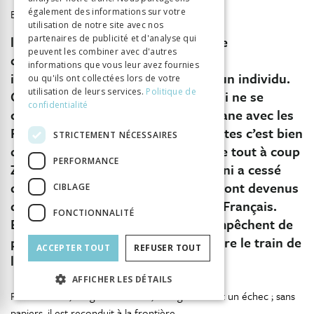
également des informations sur votre
Baru étaye cette réflexion et conçoit que :
utilisation de notre site avec nos
le sport n’est qu’une opportunité de
partenaires de publicité et d'analyse qui
peuvent les combiner avec d'autres
déplacement social beaucoup trop
informations que vous leur avez fournies
individualiste. Elle ne concerne qu’un individu.
ou qu'ils ont collectées lors de votre
utilisation de leurs services.
Politique de
C’est Platini, c’est Zidane ! Or Platini ne se
confidentialité
confond pas avec les Italiens et Zidane avec les
Français d’origine maghrébine ! Certes c’est bien
STRICTEMENT NÉCESSAIRES
que ces parcours existent parce que tout à coup
PERFORMANCE
Zidane a cessé d’être un bicot, Platini a cessé
d’être un rital ou un macaroni ! Ils sont devenus
CIBLAGE
des Français reconnus par tous les Français.
FONCTIONNALITÉ
Exemples significatifs mais qui n’empêchent de
penser aux autres : comment prendre le train de
ACCEPTER TOUT
REFUSER TOUT
20
l’intégration pour la majorité
.
AFFICHER LES DÉTAILS
Pour Slimane, malgré son talent, l’intégration est un échec ; sans
papiers, il est reconduit à la frontière.