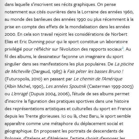
dans laquelle s’inscrivent ses récits graphiques. On pense
notamment aux cités ouvrières dans la Lorraine des années 1960,
au monde des banlieues des années 1990 ou plus récemment à la
prise en compte des effets de la mondialisation dans les années
2000. En cela son travail rejoint les considérations de Norbert
Elias et Eric Dunning pour qui le sport constitue un laboratoire
2
privilégié pour réfléchir sur l’évolution des rapports sociaux
. Au
fil des albums, le dessinateur façonne un imaginaire du sport
singulier dans ses manifestations les plus populaires. De
La piscine
de Micheville
(Dargaud, 1985) à
Fais péter les basses Bruno !
(Futuropolis, 2010) en passant par
Le chemin de l’Amérique
(Albin Michel, 1990),
Les années Spoutnik
(Casterman 1999-2003)
ou
L’enragé
(Dupuis 2004, 2006), l’étude de ses albums permet
d’inscrire la figuration des pratiques sportives dans une histoire
des représentations artistiques et culturelles du sport en France
depuis les Trente glorieuses. Ici ou là, chez Baru, le sport semble
apparaître comme une métaphore du déplacement social et
géographique. En proposant les portraits de descendants de
Polonais, d’Italiens et d’Algériens, l’artiste choisit d’exposer les