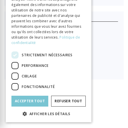
également des informations sur votre
utilisation de notre site avec nos
partenaires de publicité et d'analyse qui
J'achète ce produit
peuvent les combiner avec d'autres
informations que vous leur avez fournies
Format HTML (lecture en ligne)
ou qu'ils ont collectées lors de votre
utilisation de leurs services.
Politique de

confidentialité
29.00
STRICTEMENT NÉCESSAIRES
PDF à télécharger
PERFORMANCE

29.00
CIBLAGE
FONCTIONNALITÉ
INFORMATION
Rousseau Jean-Jacques
Auteur
ACCEPTER TOUT
REFUSER TOUT
Éditeur
Labor et Fides
AFFICHER LES DÉTAILS
ISBN
9782830914573
Langue
Français