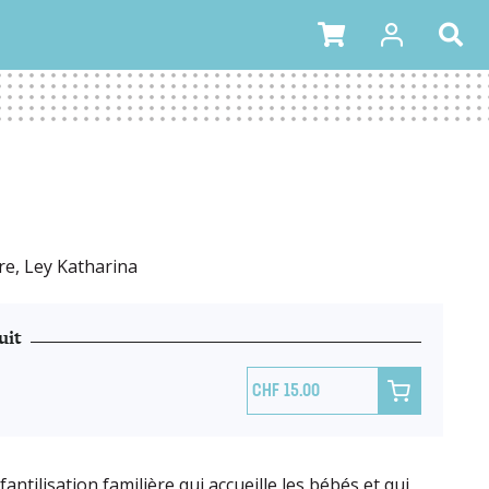
re, Ley Katharina
uit

15.00
fantilisation familière qui accueille les bébés et qui