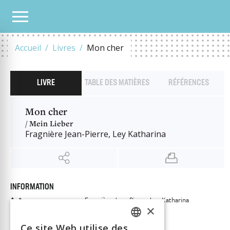
NOTRE CATALOGUE
MON CHER
Accueil
Livres
Mon cher
LIVRE
TABLE DES MATIÈRES
RÉFÉRENCES
Mon cher
/ Mein Lieber
Fragnière Jean-Pierre, Ley Katharina
INFORMATION
Auteur
Fragnière Jean-Pierre, Ley Katharina
×
Éditeur
Éditions Socialinfo
Ce site Web utilise des
ISBN
9782940615360