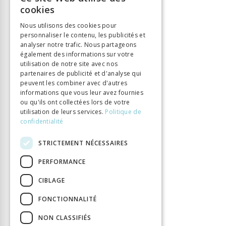
FRENCH
cookies
Langue
Français, Allemand
GERMAN
Collection
Nacre
Nous utilisons des cookies pour
personnaliser le contenu, les publicités et
ITALIAN
Nombre de pages
132
analyser notre trafic. Nous partageons
Parution
1 janv. 2021
également des informations sur votre
utilisation de notre site avec nos
Thème
Vieillesse
partenaires de publicité et d'analyse qui
Type de livre
Ouvrage collectif
peuvent les combiner avec d'autres
informations que vous leur avez fournies
ou qu'ils ont collectées lors de votre
utilisation de leurs services.
Politique de
confidentialité
STRICTEMENT NÉCESSAIRES
PERFORMANCE
CIBLAGE
FONCTIONNALITÉ
NON CLASSIFIÉS