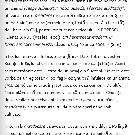
mandere
indicând faptul de a mânca, dar nu în mod normal ci ca
4
un animal
(saepe subauditur notio quaedam ferinae auiditatis)
,
utilizare în care
mandere
mai evocă mişcarea maxilarelor şi ar
putea * Mulţumesc soţiei mele Anica, fostă studentă a Facultăţii
de Litere din Cluj, pentru traducerea articolului. in POPESCU
(Elena) & RUS (Vasile) (edd.),
Un hermeneut modern. In
honorem Michaelis Nasta
, Clusium, Cluj-Napoca 2001, p. 56-63.
fi tradus prin « a înfuleca, a cronţăni ». De altfel, în povestea
Scufiţei Roşii, lupul vrea s-o « înfulece » pe Scufiţa Roşie. Acest
5
sens metaforic este ilustrat de un pasaj din Suetoniu
în care este
vorba de un egiptean « polifag » obişnuit să înfulece ca un animal
(mandere)
carne crudă şi tot ceea ce-i dau oamenii. De altfel,
Nero plănuia să-i dea oameni vii ca să-i « înfulece ». Chiar şi
după realizarea echivalenţei semantice
mandere
= a mânca,
mandere
îşi va păstra statutul de cuvânt aparţinând limbii
cultivate.
În schimb
manducare
va avea un destin semantic diferit. Pe lîngă
sensul normal de « a mesteca, a mastica » a trebuit să asume