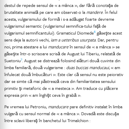
destul de repede sensul de « a mânca », dar fără conotaţia de
brutalitate animală pe care am observat-o la
mandere
. În felul
acesta, vulgarismului de formă i s-a adăugat foarte devreme
vulgarismul semantic (vulgarismul semnifica-tului faţă de
6
vulgarismul semnificantului). Gramaticul Diomede
găseşte acest
sens deja la autorii vechi,
iam a ueteribus usurpata
. Dar, pentru
noi, prima atestare a lui
manducare
în sensul de « a mânca » se
găseşte într-o scrisoare scrisă de August lui Tiberiu, relatată de
7
Suetoniu
. August se distrează folosind alături două cuvinte din
limba familiară, două vulgarisme :
duas buccas manducaui
, « am
înfulecat două îmbucături ». Este clar că sensul nu este peiorativ
dar se simte că mai păstrează ceva din familiaritatea sensului
primitiv şi metaforic de « a mesteca ». Am traduce cu plăcere
expresia prin « am înghiţit ceva în grabă ».
Pe vremea lui Petroniu,
manducare
pare definitiv instalat în limba
vulgară cu sensul normal de « a mânca ». Dovadă este discuţia
între sclavii liberaţi în banchetul lui Trimalchion :