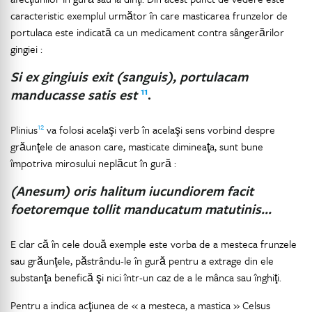
caracteristic exemplul următor în care masticarea frunzelor de
portulaca este indicată ca un medicament contra sângerărilor
gingiei :
Si ex gingiuis exit (sanguis), portulacam
11
manducasse satis est
.
12
Plinius
va folosi acelaşi verb în acelaşi sens vorbind despre
grăunţele de anason care, masticate dimineaţa, sunt bune
împotriva mirosului neplăcut în gură :
(Anesum) oris halitum iucundiorem facit
foetoremque tollit manducatum matutinis…
E clar că în cele două exemple este vorba de a mesteca frunzele
sau grăunţele, păstrându-le în gură pentru a extrage din ele
substanţa benefică şi nici într-un caz de a le mânca sau înghiţi.
Pentru a indica acţiunea de « a mesteca, a mastica » Celsus