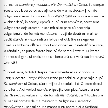
perechea
mandere / manducare
în
De medicina
: Celsus foloseşte
aceste două verbe cu acelaşi sens de « a mesteca » şi omite
vulgarismul semantic care-i dă lui
manducare
sensul de « a mânca
», chiar dacă, în aceiaşi epocă, după cum am văzut, acest sens
vulgar este deja atestat. În schimb ni se pare că prezenţa
vulgarismului de formă
manducare
– deşi de două ori mai rar
decât
mandere
– exprimă un fel de nehotărâre în alegerea
nivelului limbii de către autorul enciclopediei. O nehotărâre care,
la rândul ei, ar putea foarte bine să fie semnul statutului literar
neprecis al genului enciclopedic : literatură cultivată sau literatură
tehnică ?
În acest sens, tratatul despre medicamente al lui Scribonius
Largus, aceste
Compositiones
scrise probabil cu o generaţie după
De medicina
lui Celsus, către mijlocul secolului I d. C., este destul
de diferit. Aici, verbul
mandere
lipseşte complet. Autorul a ales
clar şi exclusiv vulgarismul de formă
manducare
, dar întotdeauna
cu sensul primitiv de « a mesteca ». Vulgarismul semantic
manducare
cu sensul de « a mânca » nu apare nici la Scriboniu