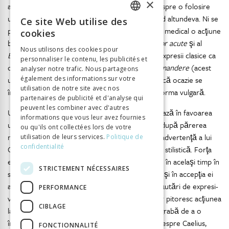
×
acest sens pare foarte uimitoare. Este vorba despre o folosire
unică în opera lui Caelius,
manducare
neapărând altundeva. Ni se
Ce site Web utilise des
FRENCH
pare deci ciudat că, pentru a numi într-un tratat medical o acţiune
cookies
banală ca cea de a înghiţi alimente, autorul
Bolilor acute
şi al
GERMAN
Nous utilisons des cookies pour
Bolilor cronice
foloseşte întotdeauna verbe şi expresii clasice ca
personnaliser le contenu, les publicités et
ITALIAN
de exemplu
cibum sumere
,
sorbere
,
edere
sau
mandere
(acest
analyser notre trafic. Nous partageons
ultim verb în accepţia lui târzie) şi în această unică ocazie se
également des informations sur votre
utilisation de notre site avec nos
îndepărtează de acest obicei pentru a adopta forma vulgară.
partenaires de publicité et d'analyse qui
peuvent les combiner avec d'autres
Unicitatea strălucitoare a acestui exemplu militează în favoarea
informations que vous leur avez fournies
unui motiv puternic care îi justifică prezenţa şi, după părerea
ou qu'ils ont collectées lors de votre
noastră, exclude ceea ce s-ar putea chema o inadvertenţă a lui
utilisation de leurs services.
Politique de
confidentialité
Caelius. Acest motiv ar putea fi numai de natură stilistică. Forţa
evocativă a formei vulgare
manducare
înţeleasă în acelaşi timp în
STRICTEMENT NÉCESSAIRES
sensul ei primitiv – şi nu medical – de a mesteca şi în accepţia ei
acum obişnuită de a mânca este dovada unei căutări de expresi-
PERFORMANCE
vitate : dorinţa de a reda într-un stil vioi, ba chiar pitoresc acţiunea
CIBLAGE
laborioasă de a mânca pâine uscată sau mai degrabă de a o
înghiţi. Medicul devine scriitor. Dar, fiind vorba despre Caelius,
FONCTIONNALITÉ