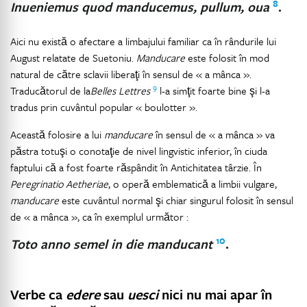
8
Inueniemus quod manducemus, pullum, oua
.
Aici nu există o afectare a limbajului familiar ca în rândurile lui
August relatate de Suetoniu.
Manducare
este folosit în mod
natural de către sclavii liberaţi în sensul de « a mânca ».
9
Traducătorul de la
Belles Lettres
l-a simţit foarte bine şi l-a
tradus prin cuvântul popular « boulotter ».
Această folosire a lui
manducare
în sensul de « a mânca » va
păstra totuşi o conotaţie de nivel lingvistic inferior, în ciuda
faptului că a fost foarte răspândit în Antichitatea târzie. În
Peregrinatio Aetheriae
, o operă emblematică a limbii vulgare,
manducare
este cuvântul normal şi chiar singurul folosit în sensul
de « a mânca », ca în exemplul următor :
10
Toto anno semel in die manducant
.
Verbe ca
edere
sau
uesci
nici nu mai apar în