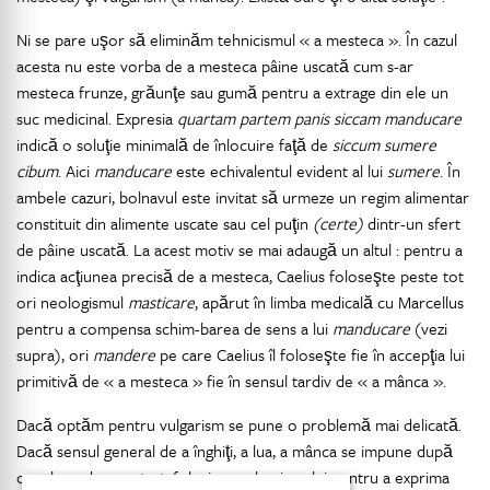
Ni se pare uşor să eliminăm tehnicismul « a mesteca ». În cazul
acesta nu este vorba de a mesteca pâine uscată cum s-ar
mesteca frunze, grăunţe sau gumă pentru a extrage din ele un
suc medicinal. Expresia
quartam partem panis siccam manducare
indică o soluţie minimală de înlocuire faţă de
siccum sumere
cibum
. Aici
manducare
este echivalentul evident al lui
sumere
. În
ambele cazuri, bolnavul este invitat să urmeze un regim alimentar
constituit din alimente uscate sau cel puţin
(certe)
dintr-un sfert
de pâine uscată. La acest motiv se mai adaugă un altul : pentru a
indica acţiunea precisă de a mesteca, Caelius foloseşte peste tot
ori neologismul
masticare
, apărut în limba medicală cu Marcellus
pentru a compensa schim-barea de sens a lui
manducare
(vezi
supra), ori
mandere
pe care Caelius îl foloseşte fie în accepţia lui
primitivă de « a mesteca » fie în sensul tardiv de « a mânca ».
Dacă optăm pentru vulgarism se pune o problemă mai delicată.
Dacă sensul general de a înghiţi, a lua, a mânca se impune după
cum l-am demonstrat, folosirea vulgarismului pentru a exprima