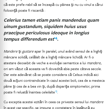
că este prefe-rabil să se înceapă cu pâinea şi nu cu vinul a cărui
folosinţă poate fi riscantă :
Celerius tamen etiam panis mandendus quam
uinum gustandum, siquidem huius usus
praecipue periculosus ideoque in longius
14
tempus differendum est
.
Mandere
şi
gustare
apar în paralel, unul având sensul de a înghiţi
mâncare solidă, celălalt de a înghiţi mâncare lichidă. Ar fi o
atestare deosebit de veche a evoluţiei semantice a lui
mandere
,
ori am văzut că aceasta va fi dovedită abia peste câteva secole.
Dar este adevărat că se poate considera că Celsus indică aici
două acţiuni contraindicate în cazul acestei boli, cea de a mesteca
pâine şi cea de a bea vin şi, după dispariţia simptomelor, prima
15
poate fi reluată înaintea celeilalte
.
Cu exceptia acestei ezitări în ceea ce priveste sensul lui
mandere
în acest caz specific, se impune o constatare în legătură eu