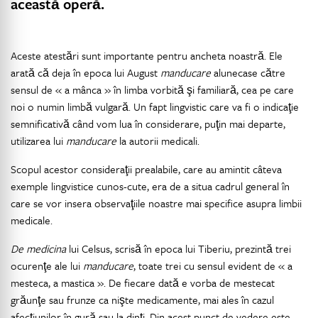
această operă.
Aceste atestări sunt importante pentru ancheta noastră. Ele
arată că deja în epoca lui August
manducare
alunecase către
sensul de « a mânca » în limba vorbită şi familiară, cea pe care
noi o numin limbă vulgară. Un fapt lingvistic care va fi o indicaţie
semnificativă când vom lua în considerare, puţin mai departe,
utilizarea lui
manducare
la autorii medicali.
Scopul acestor consideraţii prealabile, care au amintit câteva
exemple lingvistice cunos-cute, era de a situa cadrul general în
care se vor insera observaţiile noastre mai specifice asupra limbii
medicale.
De medicina
lui Celsus, scrisă în epoca lui Tiberiu, prezintă trei
ocurenţe ale lui
manducare
, toate trei cu sensul evident de « a
mesteca, a mastica ». De fiecare dată e vorba de mestecat
grăunţe sau frunze ca nişte medicamente, mai ales în cazul
afecţiunilor în gură sau la dinţi. Din acest punct de vedere este