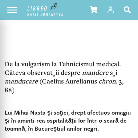
NOTRE CATALOGUE
TABLE DES MATIÈRES
De la vulgarism la Tehnicismul medical.
Câteva observat¸ii despre
mandere
s¸i
manducare
(Caelius Aurelianus
chron
. 3,
88)
Lui Mihai Nasta şi soţiei, drept afectuos omagiu
şi în aminti-rea ospitalităţii lor într-o seară de
toamnă, în Bucureştiul anilor negri.