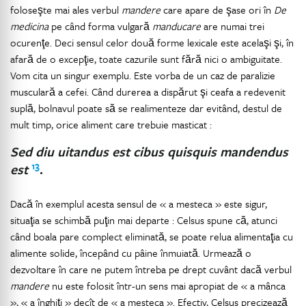
foloseşte mai ales verbul
mandere
care apare de şase ori în
De
medicina
pe când forma vulgară
manducare
are numai trei
ocurenţe. Deci sensul celor două forme lexicale este acelaşi şi, în
afară de o excepţie, toate cazurile sunt fără nici o ambiguitate.
Vom cita un singur exemplu. Este vorba de un caz de paralizie
musculară a cefei. Când durerea a dispărut şi ceafa a redevenit
suplă, bolnavul poate să se realimenteze dar evitând, destul de
mult timp, orice aliment care trebuie masticat :
Sed diu uitandus est cibus quisquis mandendus
13
est
.
Dacă în exemplul acesta sensul de « a mesteca » este sigur,
situaţia se schimbă puţin mai departe : Celsus spune că, atunci
când boala pare complect eliminată, se poate relua alimentaţia cu
alimente solide, începând cu pâine înmuiată. Urmează o
dezvoltare în care ne putem întreba pe drept cuvânt dacă verbul
mandere
nu este folosit într-un sens mai apropiat de « a mânca
», « a înghiţi » decît de « a mesteca ». Efectiv, Celsus precizează