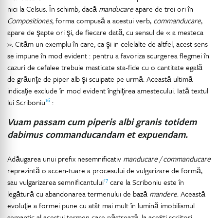
nici la Celsus. În schimb, dacă
manducare
apare de trei ori în
Compositiones
, forma compusă a acestui verb,
commanducare
,
apare de şapte ori şi, de fiecare dată, cu sensul de « a mesteca
». Cităm un exemplu în care, ca şi in celelalte de altfel, acest sens
se impune în mod evident : pentru a favoriza scurgerea flegmei în
cazuri de cefalee trebuie masticate sta-fide cu o cantitate egală
de grăunţe de piper alb şi scuipate pe urmă. Această ultimă
indicaţie exclude în mod evident înghiţirea amestecului. Iată textul
16
lui Scriboniu
:
Vuam passam cum piperis albi granis totidem
dabimus commanducandam et expuendam.
Adăugarea unui prefix nesemnificativ
manducare / commanducare
reprezintă o accen-tuare a procesului de vulgarizare de formă,
17
sau vulgarizarea semnificantului
care la Scriboniu este în
legătură cu abandonarea termenului de bază
mandere
. Această
evoluţie a formei pune cu atât mai mult în lumină imobilismul
semantic al acestui termen care păstrează, la aceşti scriitori,