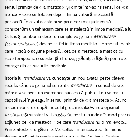
sensul primitiv de « a mastica » şi omite într-adins sensul de « a
mânca » care se folosea deja în limba vulgară în această
perioadă. În cazul acesta ni se pare deci mai judicios să-l
considerăm un tehnicism care se instalează în limba medicală a lui
Celsus şi Scriboniu decât un simplu vulgarism.
Manducare
(commanducare)
devine astfel în limba medicilor termenul tecnic
care indică o acţiune precisă : cea de a mesteca, a mastica cu
scop terapeutic o substanţă (frunze, grăunţe, răşină) pentru a
extrage din ea sucurile medicale.
Istoria lui
manducare
va cunoaşte un nou avatar peste câteva
secole, când vulgarismul semantic
manducare
în sensul de « a
mânca » va avea un asemenea succes că publicul nu va mai fi
capabil să-l înţeleagă în sensul primitiv de « a mesteca ». Atunci
medicii vor crea după modelul grec mastika¿w neologismul
masticare
şi substantivul
masticatio
pentru a indica în mod precis
acţiunea de « a mesteca » pe care
manducare
nu o mai evocă.
Prima atestare o găsim la Marcellus Empiricus, apoi termenul
devine obişnuit la medicii posteriori ca Ps. Apuleius, Caelius