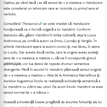
Caelius, pe când dacă i se dă sensul de « a mesteca »
manducare
este considerat un tehnicism care ar coincide cu primul sens al
verbului.
3
Consultând
Thesaurus
-ul
se vede imediat că
manducare
funcţionează ca o formă vulgară a lui
mandere
. Conform
statutului său, găsim
mandere
în limba cultivată, deja la Liuius
Andronicus, pe urmă la autori ca Enniu, Lucreţiu şi Vergiliu. În
schimb
manducare
apare la autorii comici şi, mai târziu, în satira
lui Luciliu. Dar aceste două verbe, care la origine aveau acelaşi
sens de « a mesteca, a mastica », căruia îi corespunde grecul
μασσώμαι, vor lua destul de repede drumuri semantice
divergente. Până în secolul IV
mandere
păstrează sensul original
de « a mesteca, a mastica ». Abia de la Ammianus Marcellinus şi
Aurelius Augustinus încolo se realizează echivalenţa semantică a
lui
mandere
cu
edere
sau
uesci
. De acum încolo
mandere
va avea
sensul normal de « a mânca ».
Această echivalenţă fusese pregătită de anumite folosinţe ale lui