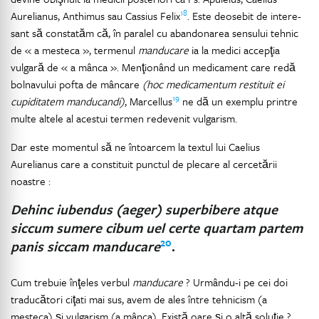
18
Aurelianus, Anthimus sau Cassius Felix
. Este deosebit de intere-
sant să constatăm că, în paralel cu abandonarea sensului tehnic
de « a mesteca », termenul
manducare
ia la medici accepţia
vulgară de « a mânca ». Menţionând un medicament care redă
bolnavului pofta de mâncare
(hoc medicamentum restituit ei
19
cupiditatem manducandi)
, Marcellus
ne dă un exemplu printre
multe altele al acestui termen redevenit vulgarism.
Dar este momentul să ne întoarcem la textul lui Caelius
Aurelianus care a constituit punctul de plecare al cercetării
noastre :
Dehinc iubendus (aeger) superbibere atque
siccum sumere cibum uel certe quartam partem
20
panis siccam manducare
.
Cum trebuie înţeles verbul
manducare
? Urmându-i pe cei doi
traducători ciţati mai sus, avem de ales între tehnicism (a
mesteca) şi vulgarism (a mânca). Există oare şi o altă soluţie ?