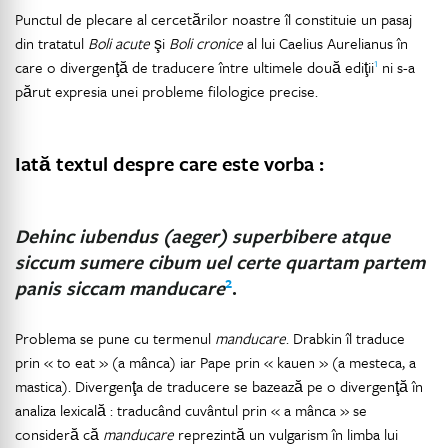
Punctul de plecare al cercetărilor noastre îl constituie un pasaj
din tratatul
Boli acute
şi
Boli cronice
al lui Caelius Aurelianus în
1
care o divergenţă de traducere între ultimele două ediţii
ni s-a
părut expresia unei probleme filologice precise.
Iată textul despre care este vorba :
Dehinc iubendus (aeger) superbibere atque
siccum sumere cibum uel certe quartam partem
2
panis siccam manducare
.
Problema se pune cu termenul
manducare
. Drabkin îl traduce
prin « to eat » (a mânca) iar Pape prin « kauen » (a mesteca, a
mastica). Divergenţa de traducere se bazează pe o divergenţă în
analiza lexicală : traducând cuvântul prin « a mânca » se
consideră că
manducare
reprezintă un vulgarism în limba lui