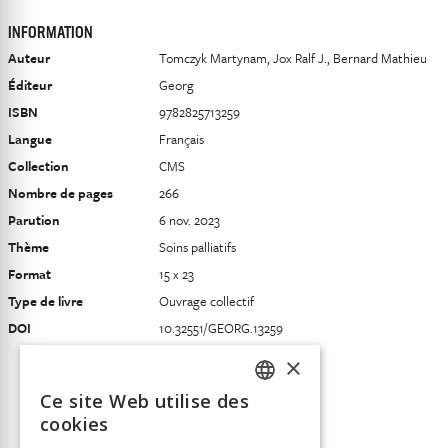
INFORMATION
Auteur
Tomczyk Martynam, Jox Ralf J., Bernard Mathieu
Éditeur
Georg
ISBN
9782825713259
Langue
Français
Collection
CMS
Nombre de pages
266
Parution
6 nov. 2023
Thème
Soins palliatifs
Format
15 x 23
Type de livre
Ouvrage collectif
DOI
10.32551/GEORG.13259
×
Ce site Web utilise des
FRENCH
cookies
GERMAN