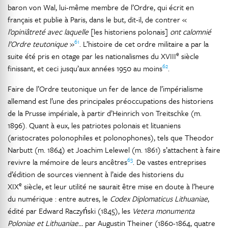
baron von Wal, lui-même membre de l’Ordre, qui écrit en
français et publie à Paris, dans le but, dit-il, de contrer «
l’opiniâtreté avec laquelle
[les historiens polonais]
ont calomnié
61
l’Ordre teutonique
»
. L’histoire de cet ordre militaire a par la
e
suite été pris en otage par les nationalismes du XVIII
siècle
62
finissant, et ceci jusqu’aux années 1950 au moins
.
Faire de l’Ordre teutonique un fer de lance de l’impérialisme
allemand est l’une des principales préoccupations des historiens
de la Prusse impériale, à partir d’Heinrich von Treitschke (m.
1896). Quant à eux, les patriotes polonais et lituaniens
(aristocrates polonophiles et polonophones), tels que Theodor
Narbutt (m. 1864) et Joachim Lelewel (m. 1861) s’attachent à faire
63
revivre la mémoire de leurs ancêtres
. De vastes entreprises
d’édition de sources viennent à l’aide des historiens du
e
XIX
siècle, et leur utilité ne saurait être mise en doute à l’heure
du numérique : entre autres, le
Codex Diplomaticus Lithuaniae
,
édité par Edward Raczyński (1845), les
Vetera monumenta
Poloniae et Lithuaniae…
par Augustin Theiner (1860-1864, quatre