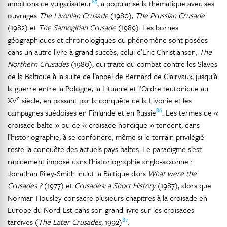
85
ambitions de vulgarisateur
, a popularisé la thématique avec ses
ouvrages
The Livonian Crusade
(1980),
The Prussian Crusade
(1982) et
The Samogitian Crusade
(1989). Les bornes
géographiques et chronologiques du phénomène sont posées
dans un autre livre à grand succès, celui d’Eric Christiansen,
The
Northern Crusades
(1980), qui traite du combat contre les Slaves
de la Baltique à la suite de l’appel de Bernard de Clairvaux, jusqu’à
la guerre entre la Pologne, la Lituanie et l’Ordre teutonique au
e
XV
siècle, en passant par la conquête de la Livonie et les
86
campagnes suédoises en Finlande et en Russie
. Les termes de «
croisade balte » ou de « croisade nordique » tendent, dans
l’historiographie, à se confondre, même si le terrain privilégié
reste la conquête des actuels pays baltes. Le paradigme s’est
rapidement imposé dans l’historiographie anglo-saxonne :
Jonathan Riley-Smith inclut la Baltique dans
What were the
Crusades ?
(1977) et
Crusades: a Short History
(1987), alors que
Norman Housley consacre plusieurs chapitres à la croisade en
Europe du Nord-Est dans son grand livre sur les croisades
87
tardives (
The Later Crusades
, 1992)
.