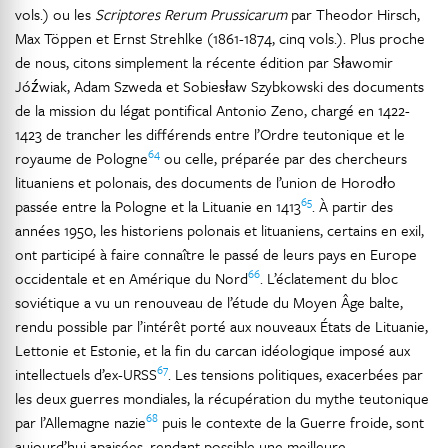
vols.) ou les
Scriptores Rerum Prussicarum
par Theodor Hirsch,
Max Töppen et Ernst Strehlke (1861-1874, cinq vols.). Plus proche
de nous, citons simplement la récente édition par Sławomir
Jóźwiak, Adam Szweda et Sobiesław Szybkowski des documents
de la mission du légat pontifical Antonio Zeno, chargé en 1422-
1423 de trancher les différends entre l’Ordre teutonique et le
64
royaume de Pologne
ou celle, préparée par des chercheurs
lituaniens et polonais, des documents de l’union de Horodło
65
passée entre la Pologne et la Lituanie en 1413
. À partir des
années 1950, les historiens polonais et lituaniens, certains en exil,
ont participé à faire connaître le passé de leurs pays en Europe
66
occidentale et en Amérique du Nord
. L’éclatement du bloc
soviétique a vu un renouveau de l’étude du Moyen Âge balte,
rendu possible par l’intérêt porté aux nouveaux États de Lituanie,
Lettonie et Estonie, et la fin du carcan idéologique imposé aux
67
intellectuels d’ex-URSS
. Les tensions politiques, exacerbées par
les deux guerres mondiales, la récupération du mythe teutonique
68
par l’Allemagne nazie
puis le contexte de la Guerre froide, sont
aujourd’hui apaisées, rendant possible une meilleure