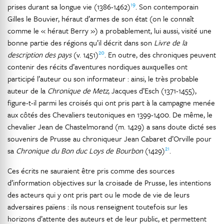
19
prises durant sa longue vie (1386-1462)
. Son contemporain
Gilles le Bouvier, héraut d’armes de son état (on le connaît
comme le « héraut Berry ») a probablement, lui aussi, visité une
bonne partie des régions qu’il décrit dans son
Livre de la
20
description des pays
(v. 1451)
. En outre, des chroniques peuvent
contenir des récits d’aventures nordiques auxquelles ont
participé l’auteur ou son informateur : ainsi, le très probable
auteur de la
Chronique de Metz
, Jacques d’Esch (1371-1455),
figure-t-il parmi les croisés qui ont pris part à la campagne menée
aux côtés des Chevaliers teutoniques en 1399-1400. De même, le
chevalier Jean de Chastelmorand (m. 1429) a sans doute dicté ses
souvenirs de Prusse au chroniqueur Jean Cabaret d’Orville pour
21
sa
Chronique du Bon duc Loys de Bourbon
(1429)
.
Ces écrits ne sauraient être pris comme des sources
d’information objectives sur la croisade de Prusse, les intentions
des acteurs qui y ont pris part ou le mode de vie de leurs
adversaires païens : ils nous renseignent toutefois sur les
horizons d’attente des auteurs et de leur public, et permettent