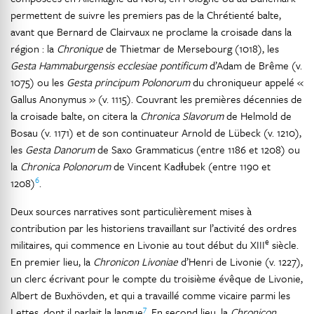
permettent de suivre les premiers pas de la Chrétienté balte,
avant que Bernard de Clairvaux ne proclame la croisade dans la
région : la
Chronique
de Thietmar de Mersebourg (1018), les
Gesta Hammaburgensis ecclesiae pontificum
d’Adam de Brême (v.
1075) ou les
Gesta principum Polonorum
du chroniqueur appelé «
Gallus Anonymus » (v. 1115). Couvrant les premières décennies de
la croisade balte, on citera la
Chronica Slavorum
de Helmold de
Bosau (v. 1171) et de son continuateur Arnold de Lübeck (v. 1210),
les
Gesta Danorum
de Saxo Grammaticus (entre 1186 et 1208) ou
la
Chronica Polonorum
de Vincent Kadłubek (entre 1190 et
6
1208)
.
Deux sources narratives sont particulièrement mises à
contribution par les historiens travaillant sur l’activité des ordres
e
militaires, qui commence en Livonie au tout début du XIII
siècle.
En premier lieu, la
Chronicon Livoniae
d’Henri de Livonie (v. 1227),
un clerc écrivant pour le compte du troisième évêque de Livonie,
Albert de Buxhövden, et qui a travaillé comme vicaire parmi les
7
Lettes, dont il parlait la langue
. En second lieu, la
Chronicon