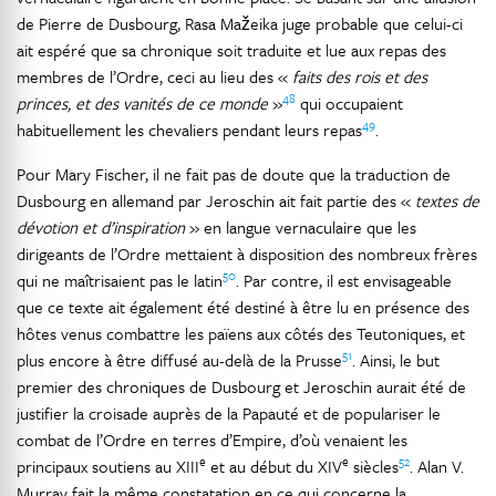
de Pierre de Dusbourg, Rasa Mažeika juge probable que celui-ci
ait espéré que sa chronique soit traduite et lue aux repas des
membres de l’Ordre, ceci au lieu des «
faits des rois et des
48
princes, et des vanités de ce monde
»
qui occupaient
49
habituellement les chevaliers pendant leurs repas
.
Pour Mary Fischer, il ne fait pas de doute que la traduction de
Dusbourg en allemand par Jeroschin ait fait partie des «
textes de
dévotion et d’inspiration
» en langue vernaculaire que les
dirigeants de l’Ordre mettaient à disposition des nombreux frères
50
qui ne maîtrisaient pas le latin
. Par contre, il est envisageable
que ce texte ait également été destiné à être lu en présence des
hôtes venus combattre les païens aux côtés des Teutoniques, et
51
plus encore à être diffusé au-delà de la Prusse
. Ainsi, le but
premier des chroniques de Dusbourg et Jeroschin aurait été de
justifier la croisade auprès de la Papauté et de populariser le
combat de l’Ordre en terres d’Empire, d’où venaient les
e
e
52
principaux soutiens au XIII
et au début du XIV
siècles
. Alan V.
Murray fait la même constatation en ce qui concerne la