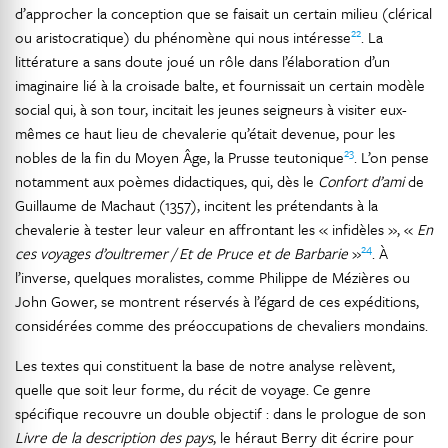
d’approcher la conception que se faisait un certain milieu (clérical
22
ou aristocratique) du phénomène qui nous intéresse
. La
littérature a sans doute joué un rôle dans l’élaboration d’un
imaginaire lié à la croisade balte, et fournissait un certain modèle
social qui, à son tour, incitait les jeunes seigneurs à visiter eux-
mêmes ce haut lieu de chevalerie qu’était devenue, pour les
23
nobles de la fin du Moyen Âge, la Prusse teutonique
. L’on pense
notamment aux poèmes didactiques, qui, dès le
Confort d’ami
de
Guillaume de Machaut (1357), incitent les prétendants à la
chevalerie à tester leur valeur en affrontant les « infidèles », «
En
24
ces voyages d’oultremer / Et de Pruce et de Barbarie
»
. À
l’inverse, quelques moralistes, comme Philippe de Mézières ou
John Gower, se montrent réservés à l’égard de ces expéditions,
considérées comme des préoccupations de chevaliers mondains.
Les textes qui constituent la base de notre analyse relèvent,
quelle que soit leur forme, du récit de voyage. Ce genre
spécifique recouvre un double objectif : dans le prologue de son
Livre de la description des pays
, le héraut Berry dit écrire pour