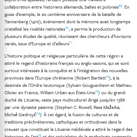
69
collaboration entre historiens allemands, baltes et polonais
. En
guise d’exemple, le six centième anniversaire de la bataille de
Tannenberg (1410), événement dont la mémoire avait longtemps
70
cristallisé les rivalités nationales
, a permis la production de
plusieurs études de qualité, réunissant des chercheurs d’horizons
71
variés, issus d’Europe et d’ailleurs
.
L’histoire politique et religieuse particulière de cette région a
attiré le regard d’historiens français ou anglo-saxons, qui se sont
surtout intéressés à la conquête et à l’intégration des nouvelles
72
provinces dans l’Europe chrétienne (Robert Bartlett
), à la
destinée de l’Ordre teutonique (Sylvain Gouguenheim et Mathieu
73
Olivier en France, William Urban aux États-Unis
) ou du grand-
duché de Lituanie, vaste pays multiculturel dirigé jusqu’en 1386
par une dynastie païenne (Stephen C. Rowell, Rasa Mažeika,
74
Michał Giedroyć
). À cet égard, la fusion de cultures et de
traditions préchrétiennes, catholiques et orthodoxes dans le
creuset que constituait la Lituanie médiévale a attiré le regard des
75
historiens de l’art
et des spécialistes de la mythologie comparée