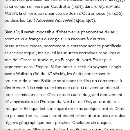
et sa version en vers par Coudrette (1401), dans le
Myreur des
Histors
, la chronique romancée de Jean d’Outremeuse (v. 1400)
ou dans les
Cent Nouvelles Nouvelles
(1464-1467).
Bien sûr, il serait impossible d’observer le phénomène du seul
point de vue français ou anglais : un recours à d’autres
ressources s’impose, notamment la correspondance pontificale
5
et ecclésiastique
, mais aussi les sources narratives produites au
sein de l’Ordre teutonique, en Europe du Nord-Est et plus
largement dans l’Empire. Si l’on omet le récit du voyageur anglo-
e
saxon Wulfstan (fin du IX
siècle), les écrits concernant le
pourtour de la mer Baltique sont assez tardifs ; on commence à
s’intéresser à la région une fois que celle-ci devient un objectif
pour les missionnaires. C’est dans le cadre du grand mouvement
d’évangélisation de l’Europe du Nord et de l’Est, autour de l’an
mil, que la Baltique fait son apparition dans quelques textes. Dans
un premier temps, ceux-ci sont essentiellement produits dans des
régions géographiquement proches. Quelques chroniques
composées en Allemagne du Nord, en Pologne ou au Danemark