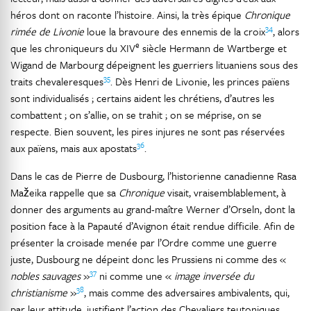
héros dont on raconte l’histoire. Ainsi, la très épique
Chronique
34
rimée de Livonie
loue la bravoure des ennemis de la croix
, alors
e
que les chroniqueurs du XIV
siècle Hermann de Wartberge et
Wigand de Marbourg dépeignent les guerriers lituaniens sous des
35
traits chevaleresques
. Dès Henri de Livonie, les princes païens
sont individualisés ; certains aident les chrétiens, d’autres les
combattent ; on s’allie, on se trahit ; on se méprise, on se
respecte. Bien souvent, les pires injures ne sont pas réservées
36
aux païens, mais aux apostats
.
Dans le cas de Pierre de Dusbourg, l’historienne canadienne Rasa
Mažeika rappelle que sa
Chronique
visait, vraisemblablement, à
donner des arguments au grand-maître Werner d’Orseln, dont la
position face à la Papauté d’Avignon était rendue difficile. Afin de
présenter la croisade menée par l’Ordre comme une guerre
juste, Dusbourg ne dépeint donc les Prussiens ni comme des «
37
nobles sauvages
»
ni comme une «
image inversée du
38
christianisme
»
, mais comme des adversaires ambivalents, qui,
par leur attitude, justifient l’action des Chevaliers teutoniques.