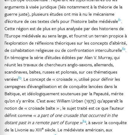
arguments à visée juridique (liés notamment à la théorie de la
guerre juste), plusieurs études ont mis à nu le mécanisme
81
d’écriture de ces textes clefs pour l’histoire balte médiévale
.
Cette région est de plus en plus analysée par des historiens de
l’Europe médiévale au sens large, et fournit un terrain propice à
l’exploration de réflexions théoriques sur les concepts d’altérité,
82
de cohabitation religieuse ou de confrontation interculturelle
.
En témoigne la série d’études éditées par Alan V. Murray, qui
réunit les travaux de chercheurs anglo-saxons, allemands,
scandinaves, baltes, russes et polonais, sur ces thématiques
83
variées
. Le concept de « croisade », utilisé pour définir les
campagnes d’évangélisation et de conquête lancées dans la
Baltique, et idéologiquement soutenues par la Papauté, mérite
qu’on s’y arrête. C’est avec William Urban (1975) qu’apparaît la
notion de « croisade balte » ; le sujet traité est ce que l’auteur
définit comme «
a part of one crusade that occurred in the
84
distant past in a remote part of Europe
»
, à savoir la conquête
e
de la Livonie au XIII
siècle. Le médiéviste américain, aux