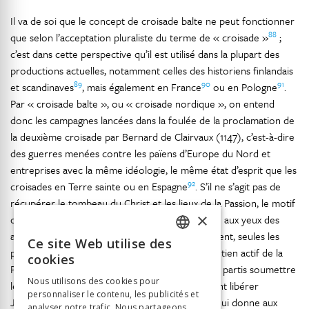
Il va de soi que le concept de croisade balte ne peut fonctionner
88
que selon l’acceptation pluraliste du terme de « croisade »
;
c’est dans cette perspective qu’il est utilisé dans la plupart des
productions actuelles, notamment celles des historiens finlandais
89
90
91
et scandinaves
, mais également en France
ou en Pologne
.
Par « croisade balte », ou « croisade nordique », on entend
donc les campagnes lancées dans la foulée de la proclamation de
la deuxième croisade par Bernard de Clairvaux (1147), c’est-à-dire
des guerres menées contre les païens d’Europe du Nord et
entreprises avec la même idéologie, le même état d’esprit que les
92
croisades en Terre sainte ou en Espagne
. S’il ne s’agit pas de
récupérer le tombeau du Christ et les lieux de la Passion, le motif
×
d’expansion et de défense de la foi trouve grâce aux yeux des
93
acteurs et des penseurs du temps
. Formellement, seules les
Ce site Web utilise des
FRENCH
premières de ces campagnes bénéficient du soutien actif de la
cookies
Papauté (en 1147, Eugène III donne aux hommes partis soumettre
GERMAN
Nous utilisons des cookies pour
les païens les mêmes privilèges qu’à ceux qui vont libérer
personnaliser le contenu, les publicités et
ITALIAN
Jérusalem) : à la suite d’Alexandre IV (m. 1261), qui donne aux
analyser notre trafic. Nous partageons