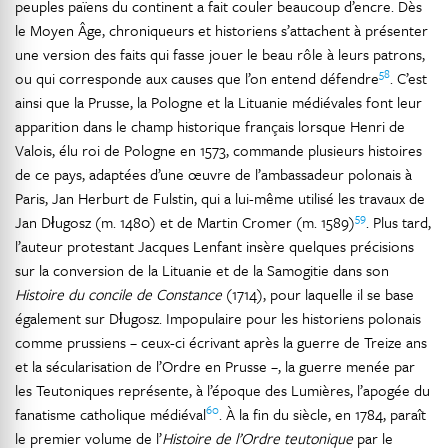
peuples païens du continent a fait couler beaucoup d’encre. Dès
le Moyen Âge, chroniqueurs et historiens s’attachent à présenter
une version des faits qui fasse jouer le beau rôle à leurs patrons,
58
ou qui corresponde aux causes que l’on entend défendre
. C’est
ainsi que la Prusse, la Pologne et la Lituanie médiévales font leur
apparition dans le champ historique français lorsque Henri de
Valois, élu roi de Pologne en 1573, commande plusieurs histoires
de ce pays, adaptées d’une œuvre de l’ambassadeur polonais à
Paris, Jan Herburt de Fulstin, qui a lui-même utilisé les travaux de
59
Jan Długosz (m. 1480) et de Martin Cromer (m. 1589)
. Plus tard,
l’auteur protestant Jacques Lenfant insère quelques précisions
sur la conversion de la Lituanie et de la Samogitie dans son
Histoire du concile de Constance
(1714), pour laquelle il se base
également sur Długosz. Impopulaire pour les historiens polonais
comme prussiens – ceux-ci écrivant après la guerre de Treize ans
et la sécularisation de l’Ordre en Prusse –, la guerre menée par
les Teutoniques représente, à l’époque des Lumières, l’apogée du
60
fanatisme catholique médiéval
. À la fin du siècle, en 1784, paraît
le premier volume de l’
Histoire de l’Ordre teutonique
par le