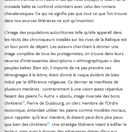
croisade balte se confond volontiers avec celui des romans
chevaleresques. Ce qui ne signifie pas que tout ce que l’on trouve
dans nos sources littéraires ne soit qu’invention.
L’image des populations autochtones telle qu’elle apparaît dans
les récits des chroniqueurs installés sur les rives de la Baltique est
un bon point de départ. Les auteurs cherchant à donner une
image complète de tous les protagonistes, on trouve dans leurs
œuvres d’intéressantes descriptions « ethnographiques » des
peuples baltes. Bien sûr, il importe de ne pas prendre ces
témoignages à la lettre, étant donné le risque évident de biais
induit par la différence religieuse. Ce dernier se manifeste de
plusieurs manières : contrairement à une vision assez répandue
faisant des païens l’« Autre » absolu, image inversée des bons
32
chrétiens
, Pierre de Dusbourg, un clerc membre de l’Ordre
teutonique, entendait utiliser les païens comme modèles moraux,
pour rappeler qu’à leur manière, ils étaient peut-être plus pieux
33
que bien des chrétiens
. Une stratégie littéraire visant à édifier le
lecteur, mais aussi à donner des adversaires dignes d’eux aux