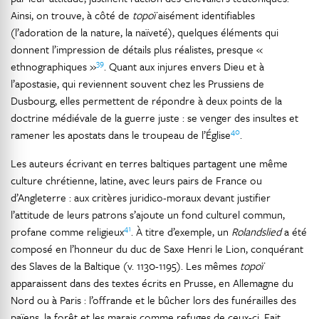
Ainsi, on trouve, à côté de
topoï
aisément identifiables
(l’adoration de la nature, la naïveté), quelques éléments qui
donnent l’impression de détails plus réalistes, presque «
39
ethnographiques »
. Quant aux injures envers Dieu et à
l’apostasie, qui reviennent souvent chez les Prussiens de
Dusbourg, elles permettent de répondre à deux points de la
doctrine médiévale de la guerre juste : se venger des insultes et
40
ramener les apostats dans le troupeau de l’Église
.
Les auteurs écrivant en terres baltiques partagent une même
culture chrétienne, latine, avec leurs pairs de France ou
d’Angleterre : aux critères juridico-moraux devant justifier
l’attitude de leurs patrons s’ajoute un fond culturel commun,
41
profane comme religieux
. À titre d’exemple, un
Rolandslied
a été
composé en l’honneur du duc de Saxe Henri le Lion, conquérant
des Slaves de la Baltique (v. 1130-1195). Les mêmes
topoï
apparaissent dans des textes écrits en Prusse, en Allemagne du
Nord ou à Paris : l’offrande et le bûcher lors des funérailles des
païens, la forêt et les marais comme refuges de ceux-ci. Fait