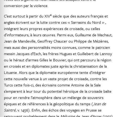
conversion par la violence.
e
C’est surtout à partir du XIV
siècle que des auteurs français et
anglais écrivent sur la lutte contre ces « Sarrasins du Nord » ,
intégrant leurs propres expériences de croisade, ou celles
d’informateurs, à leurs œuvres. Parmi eux, Guillaume de Machaut,
Jean de Mandeville, Geoffrey Chaucer ou Philippe de Mézières,
mais aussi des personnalités moins connues, comme le patricien
messin Jacques d’Esch, les frères Hugues et Guillebert de Lannoy
ou le héraut d’armes Gilles le Bouvier, qui ont parcouru la région
en croisés et en diplomates juste après la christianisation de la
Lituanie. Alors que la diplomatie européenne tente d’intégrer
cette nouvelle venue à un vaste projet de croisade, contre les
Turcs cette fois-ci, des écrivains comme Antoine de la Sale
s’emparent à leur tour du potentiel héroïque de la croisade balte
pour en rendre l’atmosphère dans un mélange de souvenirs
épiques et de références à la géopolitique du temps (
Jean de
Saintré
, v. 1456). Enfin, des échos des voyages en Prusse se
retrouvent probablement dans le
Mélusine
de Jean d’Arras (1393)