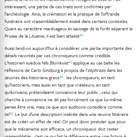
intéressant, une partie de ces traits sont confirmés par
l’archéologie. Ainsi, la crémation et la pratique de l’offrande
funéraire ont vraisemblablement existé dans certains contextes.
Quant au caractère marécageux et sauvage de la forêt séparant la
42
Prusse de la Lituanie, il est bien attesté
.
Aussi tend-on aujourd’hui à considérer une partie importante des
détails racontés par ces chroniqueurs comme crédible.
43
L’historien suédois Nils Blomkvist
applique au cas balte les
réflexions de Carlo Ginzburg à propos de l’
ekphrasis
dans les
44
œuvres des historiens grecs
: les chroniqueurs, en tant
qu’historiens, mais aussi en tant que créateurs, en tant
qu’écrivains, prétendaient convaincre leur public ; celui qui
cherche à convaincre ne dit pas forcément ce que lui-même
pense être vrai, mais ce que son auditoire considère comme
45
tel
. Le but d’une description insérée dans une œuvre littéraire
est de créer un effet de réel. On peut donc postuler que pour
que le mécanisme soit efficace, un chroniqueur doit rester
vraisemblable : c’est ce qui fait la différence entre une fiction à