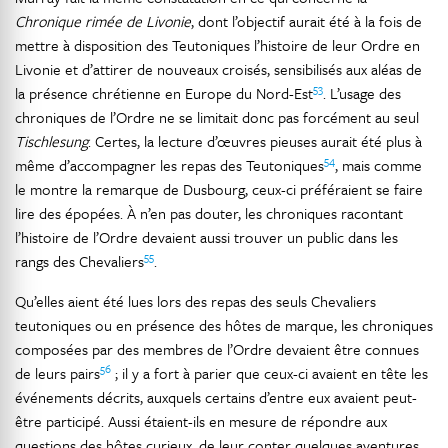
Chronique rimée de Livonie
, dont l’objectif aurait été à la fois de
mettre à disposition des Teutoniques l’histoire de leur Ordre en
Livonie et d’attirer de nouveaux croisés, sensibilisés aux aléas de
53
la présence chrétienne en Europe du Nord-Est
. L’usage des
chroniques de l’Ordre ne se limitait donc pas forcément au seul
Tischlesung
. Certes, la lecture d’œuvres pieuses aurait été plus à
54
même d’accompagner les repas des Teutoniques
, mais comme
le montre la remarque de Dusbourg, ceux-ci préféraient se faire
lire des épopées. À n’en pas douter, les chroniques racontant
l’histoire de l’Ordre devaient aussi trouver un public dans les
55
rangs des Chevaliers
.
Qu’elles aient été lues lors des repas des seuls Chevaliers
teutoniques ou en présence des hôtes de marque, les chroniques
composées par des membres de l’Ordre devaient être connues
56
de leurs pairs
; il y a fort à parier que ceux-ci avaient en tête les
événements décrits, auxquels certains d’entre eux avaient peut-
être participé. Aussi étaient-ils en mesure de répondre aux
questions des hôtes curieux, de leur conter quelques aventures