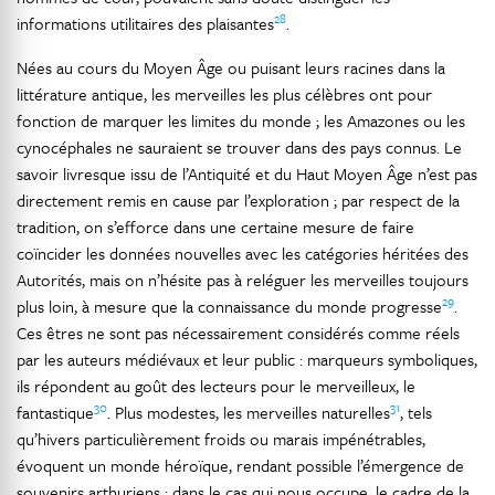
28
informations utilitaires des plaisantes
.
Nées au cours du Moyen Âge ou puisant leurs racines dans la
littérature antique, les merveilles les plus célèbres ont pour
fonction de marquer les limites du monde ; les Amazones ou les
cynocéphales ne sauraient se trouver dans des pays connus. Le
savoir livresque issu de l’Antiquité et du Haut Moyen Âge n’est pas
directement remis en cause par l’exploration ; par respect de la
tradition, on s’efforce dans une certaine mesure de faire
coïncider les données nouvelles avec les catégories héritées des
Autorités, mais on n’hésite pas à reléguer les merveilles toujours
29
plus loin, à mesure que la connaissance du monde progresse
.
Ces êtres ne sont pas nécessairement considérés comme réels
par les auteurs médiévaux et leur public : marqueurs symboliques,
ils répondent au goût des lecteurs pour le merveilleux, le
30
31
fantastique
. Plus modestes, les merveilles naturelles
, tels
qu’hivers particulièrement froids ou marais impénétrables,
évoquent un monde héroïque, rendant possible l’émergence de
souvenirs arthuriens ; dans le cas qui nous occupe, le cadre de la