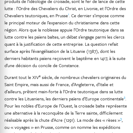
produits de l’idéologie de croisade, sont le fer de lance de cette
lutte : l’Ordre des Chevaliers du Christ, en Livonie, et l’Ordre des
1
Chevaliers teutoniques, en Prusse
. Ce dernier s’impose comme
le principal moteur de l’expansion du christianisme dans cette
région. Alors que la noblesse appuie l’Ordre teutonique dans sa
lutte contre les païens baltes, un débat s’engage parmi les clercs
quant à la justification de cette entreprise. La question refait
surface après l’évangélisation de la Lituanie (1387), dont les
derniers habitants païens reçoivent le baptême en 1417, à la suite
d’une décision du concile de Constance.
e
Durant tout le XIV
siècle, de nombreux chevaliers originaires du
Saint Empire, mais aussi de France, d’Angleterre, d’Italie et
d’ailleurs, prêtent main-forte à l’Ordre teutonique dans sa lutte
2
contre les Lituaniens, les derniers païens d’Europe continentale
.
Pour les nobles d’Europe de l’Ouest, la croisade balte représente
une alternative à la reconquête de la Terre sainte, difficilement
3
réalisable après la chute d’Acre (1291). La mode des « rèses »
,
ou « voyages » en Prusse, comme on nomme les expéditions