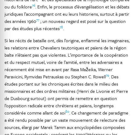
76
ou du folklore
. Enfin, le processus d’évangélisation et les débats
juridiques l’accompagnant ont eu leurs historiens, surtout à partir
77
des années 1960
; un nouveau regard est posé sur la question
78
par des études plus récentes
.
Si les récits de bataille ont, dès l’origine, enflammé les imaginaires,
les relations entre Chevaliers teutoniques et païens de la région
balte n’étaient pas que violentes. L’importance de la coopération
et du respect mutuel, voire de l’amitié, entre les adversaires a
récemment été mise en avant par Rasa Mažeika, Werner
79
Paravicini, Rymvidas Petrauskas ou Stephen C. Rowell
. Des
études portant sur les chroniques écrites dans le milieu des
missionnaires et des ordres militaires (Henri de Livonie et Pierre
de Dusbourg surtout) ont permis de remettre en question
l’opposition radicale entre chrétiens et païens, longtemps
80
considérée comme allant de soi
. Ce changement de paradigme
a été rendu possible par un vaste mouvement de relecture des
sources, élargi par Marek Tamm aux encyclopédies composées
en Europe occidentale : repérant les
topoï
littéraires ou les