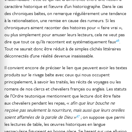
caractère historique et l’œuvre d’un historiographe. Dans le cas
des chroniques baltes, on remarque régulièrement une tendance
à la rationalisation, une remise en cause des rumeurs. Si les
chroniqueurs aiment raconter des histoires pour « faire vrai »,
ou plus simplement pour amuser leurs lecteurs, cela ne veut pas
46
dire que tout ce qu’ils racontent est systématiquement faux
.
Tout ne saurait donc être réduit à de simples clichés littéraires
déconnectés d’une réalité devenue insaisissable.
Il convient encore de préciser le lien que peuvent avoir les textes
produits sur le rivage balte avec ceux qui nous occupent
principalement, à savoir les traités, les récits de voyages ou les
romans de nos clercs et chevaliers français ou anglais. Les statuts
de l’Ordre teutonique mentionnent que lecture doit être faite
aux chevaliers pendant les repas, «
afin que leur bouche ne
reçoive pas seulement la nourriture, mais aussi que leurs oreilles
47
soient affamées de la parole de Dieu
»
; on suppose que parmi
les lectures de table, les œuvres historiques en langue
vernaculaire figuraient en bonne place. Se basant sur une allusion