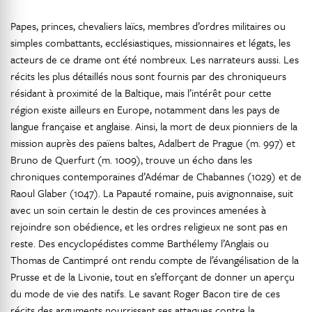
Papes, princes, chevaliers laïcs, membres d’ordres militaires ou
simples combattants, ecclésiastiques, missionnaires et légats, les
acteurs de ce drame ont été nombreux. Les narrateurs aussi. Les
récits les plus détaillés nous sont fournis par des chroniqueurs
résidant à proximité de la Baltique, mais l’intérêt pour cette
région existe ailleurs en Europe, notamment dans les pays de
langue française et anglaise. Ainsi, la mort de deux pionniers de la
mission auprès des païens baltes, Adalbert de Prague (m. 997) et
Bruno de Querfurt (m. 1009), trouve un écho dans les
chroniques contemporaines d’Adémar de Chabannes (1029) et de
Raoul Glaber (1047). La Papauté romaine, puis avignonnaise, suit
avec un soin certain le destin de ces provinces amenées à
rejoindre son obédience, et les ordres religieux ne sont pas en
reste. Des encyclopédistes comme Barthélemy l’Anglais ou
Thomas de Cantimpré ont rendu compte de l’évangélisation de la
Prusse et de la Livonie, tout en s’efforçant de donner un aperçu
du mode de vie des natifs. Le savant Roger Bacon tire de ces
récits des arguments nourrissant ses attaques contre la