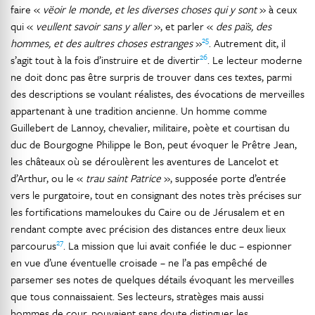
faire «
vëoir le monde, et les diverses choses qui y sont
» à ceux
qui «
veullent savoir sans y aller
», et parler «
des païs, des
25
hommes, et des aultres choses estranges
»
. Autrement dit, il
26
s’agit tout à la fois d’instruire et de divertir
. Le lecteur moderne
ne doit donc pas être surpris de trouver dans ces textes, parmi
des descriptions se voulant réalistes, des évocations de merveilles
appartenant à une tradition ancienne. Un homme comme
Guillebert de Lannoy, chevalier, militaire, poète et courtisan du
duc de Bourgogne Philippe le Bon, peut évoquer le Prêtre Jean,
les châteaux où se déroulèrent les aventures de Lancelot et
d’Arthur, ou le «
trau saint Patrice
», supposée porte d’entrée
vers le purgatoire, tout en consignant des notes très précises sur
les fortifications mameloukes du Caire ou de Jérusalem et en
rendant compte avec précision des distances entre deux lieux
27
parcourus
. La mission que lui avait confiée le duc – espionner
en vue d’une éventuelle croisade – ne l’a pas empêché de
parsemer ses notes de quelques détails évoquant les merveilles
que tous connaissaient. Ses lecteurs, stratèges mais aussi
hommes de cour, pouvaient sans doute distinguer les