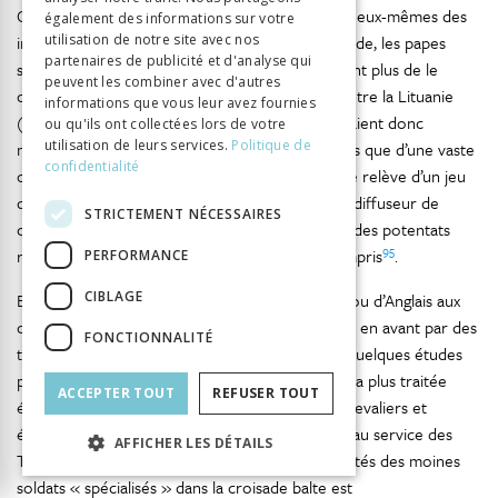
Chevaliers teutoniques le privilège de distribuer eux-mêmes des
également des informations sur votre
indulgences et d’organiser le prêche de la croisade, les papes
utilisation de notre site avec nos
partenaires de publicité et d'analyse qui
successifs tolèrent le phénomène mais n’essayent plus de le
peuvent les combiner avec d'autres
contrôler. Jusqu’à l’interdiction de la guerre contre la Lituanie
informations que vous leur avez fournies
(1395/1403), les campagnes contre les païens étaient donc
ou qu'ils ont collectées lors de votre
94
utilisation de leurs services.
Politique de
menées avec l’accord tacite de la Papauté
. Plus que d’une vaste
confidentialité
opération menée depuis Rome, la croisade balte relève d’un jeu
de va-et-vient entre le centre (Rome ou Paris), diffuseur de
STRICTEMENT NÉCESSAIRES
concepts idéologiques, et leurs adaptations par des potentats
95
régionaux, dirigeants des ordres militaires y compris
.
PERFORMANCE
CIBLAGE
En ce qui concerne la participation de Français ou d’Anglais aux
combats contre les païens baltes, elle a été mise en avant par des
FONCTIONNALITÉ
96
97
travaux allemands
et polonais
ainsi que par quelques études
98
portant chacune sur un cas précis
, la période la plus traitée
ACCEPTER TOUT
REFUSER TOUT
e
étant le XIV
siècle, époque où de nombreux chevaliers et
écuyers de toute l’Europe mettent leurs épées au service des
AFFICHER LES DÉTAILS
Teutoniques. La présence de nobles laïcs aux côtés des moines
soldats « spécialisés » dans la croisade balte est