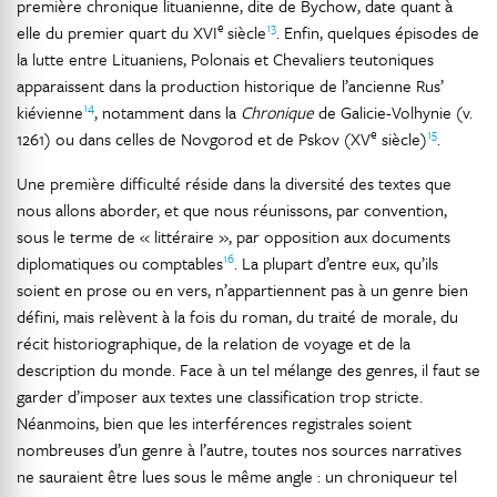
première chronique lituanienne, dite de Bychow, date quant à
e
13
elle du premier quart du XVI
siècle
. Enfin, quelques épisodes de
la lutte entre Lituaniens, Polonais et Chevaliers teutoniques
apparaissent dans la production historique de l’ancienne Rus’
14
kiévienne
, notamment dans la
Chronique
de Galicie-Volhynie (v.
e
15
1261) ou dans celles de Novgorod et de Pskov (XV
siècle)
.
Une première difficulté réside dans la diversité des textes que
nous allons aborder, et que nous réunissons, par convention,
sous le terme de « littéraire », par opposition aux documents
16
diplomatiques ou comptables
. La plupart d’entre eux, qu’ils
soient en prose ou en vers, n’appartiennent pas à un genre bien
défini, mais relèvent à la fois du roman, du traité de morale, du
récit historiographique, de la relation de voyage et de la
description du monde. Face à un tel mélange des genres, il faut se
garder d’imposer aux textes une classification trop stricte.
Néanmoins, bien que les interférences registrales soient
nombreuses d’un genre à l’autre, toutes nos sources narratives
ne sauraient être lues sous le même angle : un chroniqueur tel