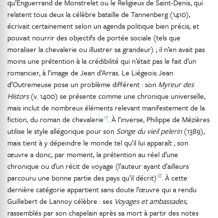
qu’Enguerrand de Monstrelet ou le Religieux de Saint-Denis, qui
relatent tous deux la célèbre bataille de Tannenberg (1410),
écrivait certainement selon un agenda politique bien précis, et
pouvait nourrir des objectifs de portée sociale (tels que
moraliser la chevalerie ou illustrer sa grandeur) ; il n’en avait pas
moins une prétention à la crédibilité qui n’était pas le fait d’un
romancier, à l’image de Jean d’Arras. Le Liégeois Jean
d’Outremeuse pose un problème différent : son
Myreur des
Histors
(v. 1400) se présente comme une chronique universelle,
mais inclut de nombreux éléments relevant manifestement de la
17
fiction, du roman de chevalerie
. À l’inverse, Philippe de Mézières
utilise le style allégorique pour son
Songe du vieil pelerin
(1389),
mais tient à y dépeindre le monde tel qu’il lui apparaît ; son
œuvre a donc, par moment, la prétention au réel d’une
chronique ou d’un récit de voyage (l’auteur ayant d’ailleurs
18
parcouru une bonne partie des pays qu’il décrit)
. À cette
dernière catégorie appartient sans doute l’œuvre qui a rendu
Guillebert de Lannoy célèbre : ses
Voyages et ambassades
,
rassemblés par son chapelain après sa mort à partir des notes