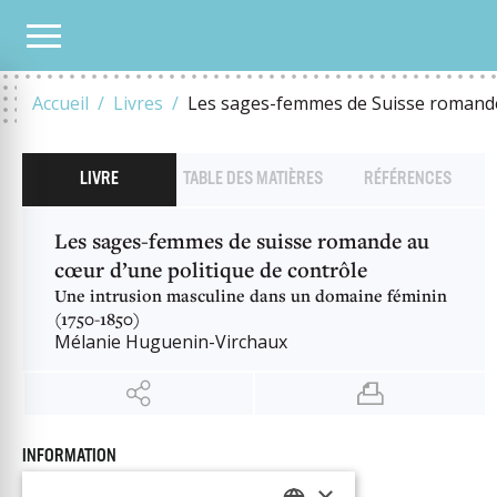
NOTRE CATALOGUE
LES SAGES-FEMMES DE SUISSE ROMANDE AU CŒUR D’UNE PO
Accueil
Livres
Les sages-femmes de Suisse romande 
LIVRE
TABLE DES MATIÈRES
RÉFÉRENCES
Les sages-femmes de suisse romande au
cœur d’une politique de contrôle
Une intrusion masculine dans un domaine féminin
(1750-1850)
Mélanie Huguenin-Virchaux
INFORMATION
Auteur
Mélanie Huguenin-Virchaux
×