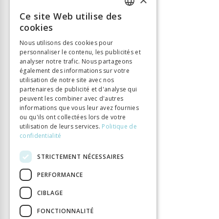
Éditeur
Alphil
Ce site Web utilise des
FRENCH
ISBN
9782889305148
cookies
Langue
Français
GERMAN
Nous utilisons des cookies pour
Nombre de pages
180
personnaliser le contenu, les publicités et
ITALIAN
Parution
1 avr. 2022
analyser notre trafic. Nous partageons
également des informations sur votre
Type de livre
Monographie
utilisation de notre site avec nos
partenaires de publicité et d'analyse qui
peuvent les combiner avec d'autres
informations que vous leur avez fournies
ou qu'ils ont collectées lors de votre
utilisation de leurs services.
Politique de
confidentialité
STRICTEMENT NÉCESSAIRES
PERFORMANCE
CIBLAGE
FONCTIONNALITÉ