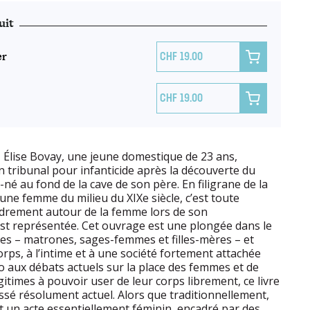
uit
er

19.00

19.00
Élise Bovay, une jeune domestique de 23 ans,
 tribunal pour infanticide après la découverte du
né au fond de la cave de son père. En filigrane de la
eune femme du milieu du XIXe siècle, c’est toute
cadrement autour de la femme lors de son
st représentée. Cet ouvrage est une plongée dans le
s – matrones, sages-femmes et filles-mères – et
rps, à l’intime et à une société fortement attachée
 aux débats actuels sur la place des femmes et de
gitimes à pouvoir user de leur corps librement, ce livre
assé résolument actuel. Alors que traditionnellement,
t un acte essentiellement féminin, encadré par des