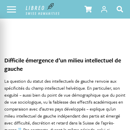
NOTRE CATALOGUE
TABLE DES MATIÈRES
Difficile émergence d’un milieu intellectuel de
gauche
La question du statut des intellectuels de gauche renvoie aux
spécificités du champ intellectuel helvétique. En particulier, son
exiguïté – aussi bien du point de vue démographique que du point
de vue sociologique, vu la faiblesse des effectifs académiques en
comparaison avec d’autres pays développés – explique qu’un
milieu intellectuel de gauche indépendant des partis ait émergé
avec difficulté, discrétion et retard dans la Suisse de l’après-
10
guerre
. Par contraste, durant la même période, celui-ci