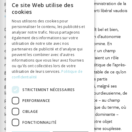
promouvoir la culture suisse) et du Conseil d’administration de la
Ce site Web utilise des
FRENCH
Gazette de Lausanne
, un quotidien proche du Parti libéral vaudois
cookies
18
.
GERMAN
Nous utilisons des cookies pour
personnaliser le contenu, les publicités et
ITALIAN
De ce point de vue, le champ intellectuel apparaît bel et bien,
analyser notre trafic. Nous partageons
comme le soulignait Bourdieu, dans une situation d’autonomie
également des informations sur votre
relative par rapport au champ politique, qui le domine. En
utilisation de notre site avec nos
partenaires de publicité et d'analyse qui
d’autres termes, il n’est guère possible d’imaginer un champ
peuvent les combiner avec d'autres
intellectuel où les personnalités de gauche joueraient un rôle
informations que vous leur avez fournies
majeur, alors même que le champ politique helvétique de l’après-
ou qu'ils ont collectées lors de votre
guerre est marqué par une supériorité incontestable de ce qu’on
utilisation de leurs services.
Politique de
confidentialité
appelait alors le bloc bourgeois, soit l’alliance des partis
gouvernementaux de la droite. C’est dire enfin si, malgré ses
STRICTEMENT NÉCESSAIRES
limites pour l’étude du cas suisse, la sociologie bourdieusienne, de
par l’attention qu’elle porte aux rapports de force – au champ
PERFORMANCE
comme champ de forces au sens presque physique du terme, où
CIBLAGE
les acteurs s’affrontent pour occuper une place dominante –
offre un ensemble d’intuitions fécondes pour notre objet
FONCTIONNALITÉ
d’étude, à condition de les utiliser avec une certaine souplesse.