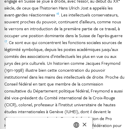
engagé en Suisse se joue à droite, avec l’essor, au début du XX
siècle, de ceux que l’historien Hans Ulrich Jost a appelés les
16
avant-gardes réactionnaires
. Les intellectuels conservateurs,
souvent proches du pouvoir, continuent d’ailleurs, comme nous
le verrons en introduction de la première partie de ce travail, à
occuper une position dominante dans la Suisse de l’après-guerre
17
. Ce sont eux qui concentrent les fonctions sociales sources de
légitimité symbolique, depuis les postes académiques jusqu’aux
comités des associations d’intellectuels les plus en vue ou aux
jurys des prix culturels. Un historien comme Jacques Freymond
(1911-1998) illustre bien cette concentration du pouvoir
institutionnel dans les mains des intellectuels de droite. Proche du
Conseil fédéral en tant que membre de la commission
consultative du Département politique fédéral, Freymond a aussi
été vice-président du Comité international de la Croix-Rouge
(CICR), colonel, professeur à l’Institut universitaire de hautes
études internationales à Genève (IUHEI), dont il devient le
directeur en 1955, membre du Conseil de fondation de Pro
×
Helvetia (un organisme subventionné par la Confédération pour